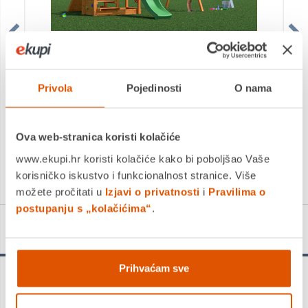
Fungoo dječje igralište set FLOOPI
1.199,00 €
Privola
Pojedinosti
O nama
959,20 €
+
Ova web-stranica koristi kolačiće
www.ekupi.hr koristi kolačiće kako bi poboljšao Vaše
korisničko iskustvo i funkcionalnost stranice. Više
možete pročitati u
Izjavi o privatnosti
i
Pravilima o
postupanju s „kolačićima“
.
Detalji proizvoda
Prihvaćam sve
Fungoo dječja igrališta nije moguće platiti