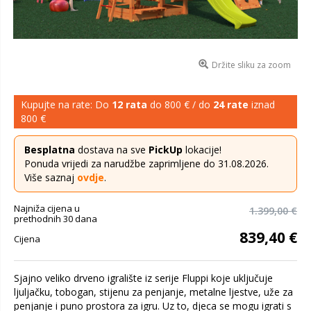
Držite sliku za zoom
Kupujte na rate: Do
12 rata
do 800 € / do
24 rate
iznad
800 €
Besplatna
dostava na sve
PickUp
lokacije!
Ponuda vrijedi za narudžbe zaprimljene do 31.08.2026.
Više saznaj
ovdje
.
Najniža cijena u
1.399,00 €
prethodnih 30 dana
839,40 €
Cijena
Sjajno veliko drveno igralište iz serije Fluppi koje uključuje
ljuljačku, tobogan, stijenu za penjanje, metalne ljestve, uže za
penjanje i puno prostora za igru. Uz to, djeca se mogu igrati s