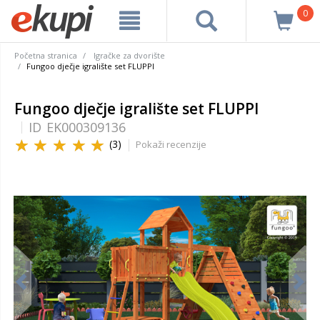
0
Početna stranica
Igračke za dvorište
Fungoo dječje igralište set FLUPPI
Fungoo dječje igralište set FLUPPI
ID
EK000309136
(3)
Pokaži recenzije