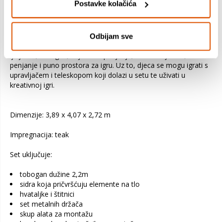
gotovinom pri preuzimanju.
Postavke kolačića
Odbijam sve
Sjajno veliko drveno igralište iz serije Fluppi koje uključuje
ljuljačku, tobogan, stijenu za penjanje, metalne ljestve, uže za
penjanje i puno prostora za igru. Uz to, djeca se mogu igrati s
upravljačem i teleskopom koji dolazi u setu te uživati u
kreativnoj igri.
Dimenzije: 3,89 x 4,07 x 2,72 m
Impregnacija: teak
Set uključuje:
tobogan dužine 2,2m
sidra koja pričvršćuju elemente na tlo
hvataljke i štitnici
set metalnih držača
skup alata za montažu