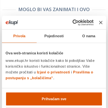
MOGLO BI VAS ZANIMATI I OVO
Privola
Pojedinosti
O nama
Ova web-stranica koristi kolačiće
www.ekupi.hr koristi kolačiće kako bi poboljšao Vaše
Fungoo drveno dječje igralište Set MARS
korisničko iskustvo i funkcionalnost stranice. Više
možete pročitati u
Izjavi o privatnosti
i
Pravilima o
1.399,00 €
postupanju s „kolačićima“
.
1.119,20 €
+
Prihvaćam sve