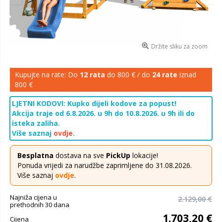
Držite sliku za zoom
Kupujte na rate: Do
12 rata
do 800 € / do
24 rate
iznad
800 €
LJETNI KODOVI: Kupko dijeli kodove za popust!
Akcija traje od 6.8.2026. u 9h do 10.8.2026. u 9h ili do
isteka zaliha.
Više saznaj
ovdje
.
Besplatna
dostava na sve
PickUp
lokacije!
Ponuda vrijedi za narudžbe zaprimljene do 31.08.2026.
Više saznaj
ovdje
.
Najniža cijena u
2.129,00 €
prethodnih 30 dana
1.703,20 €
Cijena