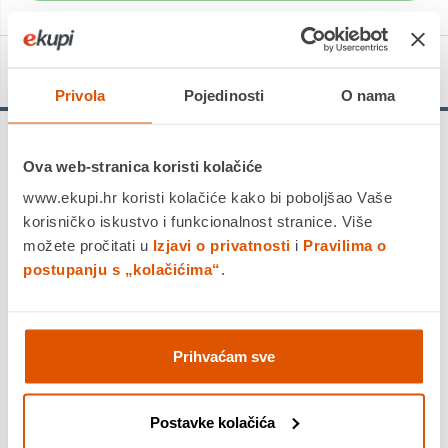
Detalji proizvoda
Privola
Pojedinosti
O nama
Ova web-stranica koristi kolačiće
www.ekupi.hr koristi kolačiće kako bi poboljšao Vaše
City Kolekcija
korisničko iskustvo i funkcionalnost stranice. Više
Bilježnica
možete pročitati u
Izjavi o privatnosti
i
Pravilima o
postupanju s „kolačićima“
.
City kolekcija bilježnica savršena je za sve
ljubitelje urbanog stila. Ove bilježnice su
izrađene od kvalitetnih materijala i dizajnirane
Prihvaćam sve
kako bi zadovoljile sve vaše potrebe za pisanjem
i bilježenjem.
Postavke kolačića
Karakteristike: