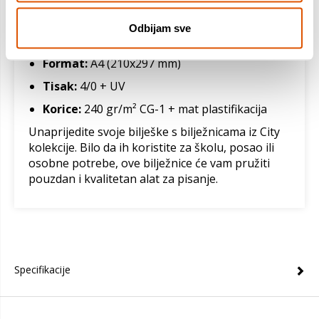
Broj listova:
52, zaobljeni rubovi
Odbijam sve
Papir:
70 gr/m² bijeli papir
Format:
A4 (210x297 mm)
Tisak:
4/0 + UV
Korice:
240 gr/m² CG-1 + mat plastifikacija
Unaprijedite svoje bilješke s bilježnicama iz City
kolekcije. Bilo da ih koristite za školu, posao ili
osobne potrebe, ove bilježnice će vam pružiti
pouzdan i kvalitetan alat za pisanje.
Specifikacije