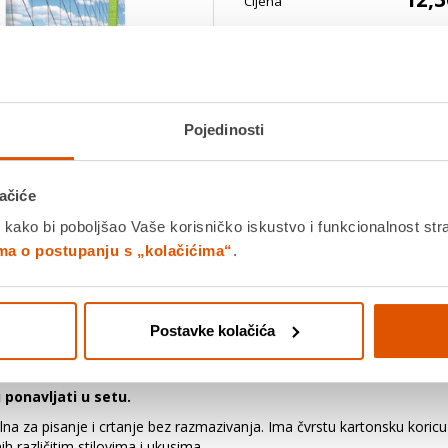
Cijena
Set od 10 bilježnica, nasumični oda
listova glatkog papira od 80 g, ide
Platite gotovinom pri preuziman
Pojedinosti
Povrat robe moguć unutar 14 
ačiće
Povucite preko slike za zoom
PROIZV
 kako bi poboljšao Vaše korisničko iskustvo i funkcionalnost str
ima o postupanju s „kolačićima“
.
K
Detalji proizvoda
Specifikacije
Ocjene
Postavke kolačića
 ponavljati u setu.
ealna za pisanje i crtanje bez razmazivanja. Ima čvrstu kartonsku koric
h različitim stilovima i ukusima.