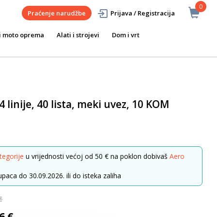
0
Praćenje narudžbe
Prijava / Registracija
i moto oprema
Alati i strojevi
Dom i vrt
A4 linije, 40 lista, meki uvez, 10 KOM
tegorije
u vrijednosti većoj od 50 € na poklon dobivaš
Aero
paca do 30.09.2026. ili do isteka zaliha
€
6 €