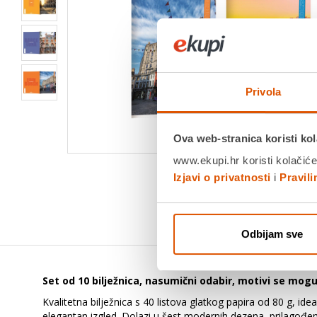
Privola
Ova web-stranica koristi kol
www.ekupi.hr koristi kolačiće
Izjavi o privatnosti
i
Pravil
Odbijam sve
Set od 10 bilježnica, nasumični odabir, motivi se mogu
Kvalitetna bilježnica s 40 listova glatkog papira od 80 g, id
elegantan izgled. Dolazi u šest modernih dezena, prilagođeni