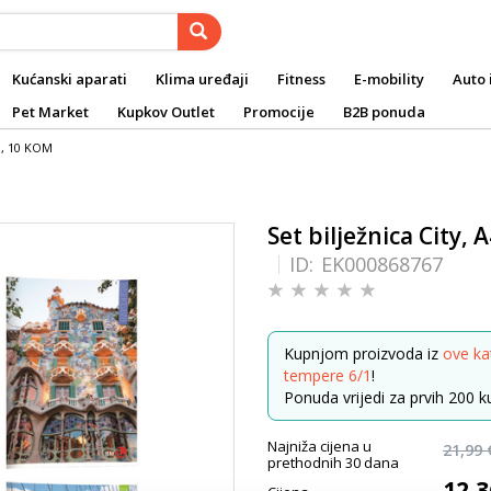
Kućanski aparati
Klima uređaji
Fitness
E-mobility
Auto 
Pet Market
Kupkov Outlet
Promocije
B2B ponuda
ez, 10 KOM
Set bilježnica City, 
ID:
EK000868767
Kupnjom proizvoda iz
ove ka
tempere 6/1
!
Ponuda vrijedi za prvih 200 ku
Najniža cijena u
21,99 
prethodnih 30 dana
12,3