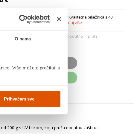
bir, motivi se mogu ponavljati u setu. Kvalitetna bilježnica s 40
alna za pisanje i crtanje bez raz...
Saznaj više
ju, Internet bankarstvom, karticama jednokratno i na rate
O nama
dana
OD JE NEDOSTUPAN
anice. Više možete pročitati u
UPITE ODMAH
Prihvaćam sve
u od 200 g s UV tiskom, koja pruža dodatnu zaštitu i