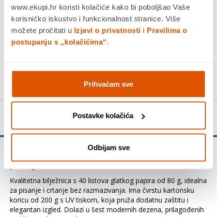
www.ekupi.hr koristi kolačiće kako bi poboljšao Vaše
Platite gotovinom pri preuzimanju, Internet bankarstvom, karticama
jednokratno i na rate
korisničko iskustvo i funkcionalnost stranice. Više
Povrat robe moguć unutar 14 dana
možete pročitati u
Izjavi o privatnosti
i
Pravilima o
postupanju s „kolačićima“
.
PROIZVOD JE NEDOSTUPAN
KUPITE ODMAH
Prihvaćam sve
Postavke kolačića
Detalji proizvoda
Odbijam sve
Set od 10 bilježnica, nasumični odabir, motivi se mogu
ponavljati u setu.
Kvalitetna bilježnica s 40 listova glatkog papira od 80 g, idealna
za pisanje i crtanje bez razmazivanja. Ima čvrstu kartonsku
koricu od 200 g s UV tiskom, koja pruža dodatnu zaštitu i
elegantan izgled. Dolazi u šest modernih dezena, prilagođenih