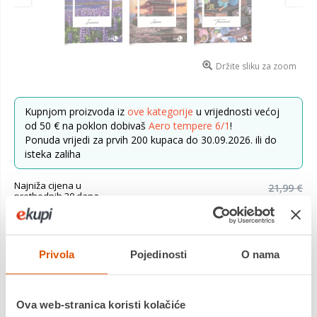
Držite sliku za zoom
Kupnjom proizvoda iz
ove kategorije
u vrijednosti većoj
od 50 € na poklon dobivaš
Aero tempere 6/1
!
Ponuda vrijedi za prvih 200 kupaca do 30.09.2026. ili do
isteka zaliha
Najniža cijena u
21,99 €
prethodnih 30 dana
12,36 €
Cijena
Privola
Pojedinosti
O nama
Set od 10 bilježnica, nasumični odabir, motivi se mogu
ponavljati u setu. Kvalitetna bilježnica s 40 listova glatkog
papira od 80 g, idealna za pisanje i crtanje bez raz...
Saznaj
više
Ova web-stranica koristi kolačiće