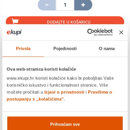
DODAJTE U KOŠARICU
KUPITE ODMAH
Privola
Pojedinosti
O nama
MOGLO BI VAS ZANIMATI I OVO
Ova web-stranica koristi kolačiće
www.ekupi.hr koristi kolačiće kako bi poboljšao Vaše
korisničko iskustvo i funkcionalnost stranice. Više
možete pročitati u
Izjavi o privatnosti
i
Pravilima o
postupanju s „kolačićima“
.
Prihvaćam sve