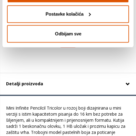
Gumica, MILAN, 320 Nata
Postavke kolačića
0,89 €
0,80 €
Odbijam sve
+
Detalji proizvoda
Mini Infinite Pencilcil Tricolor u rozoj boji dizajnirana u mini
verziji s istim kapacitetom pisanja do 16 km bez potrebe za
šiljenjem, ali u kompaktnijem i prijenosnijem formatu. Kutija
sadrži 1 beskonačnu olovku, 1 HB uložak i prozirnu kapicu za
zaštitu vrha. Trobojni model pastelnih boja za poticanje