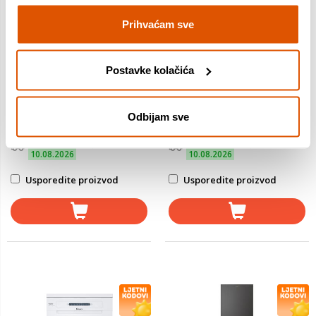
Broj okretaja: 1200 okr/min
Kapacitet (broj setova
Vrsta motora: Inverter
posuđa): 6
Prihvaćam sve
Pranje u pari: Ne
Buka (dB): 51 dB
Automatsko doziranje
Potrošnja vode (na jedan
deterdženta: Ne
ciklus): 6.5 l
Dubina: 46.7 cm
Aquastop: Ne
Postavke kolačića
Širina: 55 cm
Jamstvo:2 + 3 god
Jamstvo:2 + 3 god
Odbijam sve
Povrat robe moguć unutar 14
Povrat robe moguć unutar 14
dana
dana
Dostavljamo već od
Dostavljamo već od
10.08.2026
10.08.2026
Usporedite proizvod
Usporedite proizvod