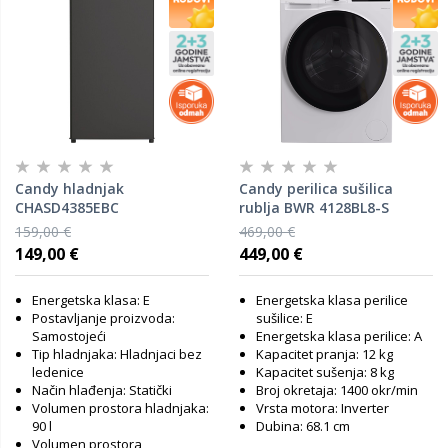
Candy hladnjak
Candy perilica sušilica
CHASD4385EBC
rublja BWR 4128BL8-S
159,00 €
469,00 €
149,00 €
449,00 €
Energetska klasa: E
Energetska klasa perilice
Postavljanje proizvoda:
sušilice: E
Samostojeći
Energetska klasa perilice: A
Tip hladnjaka: Hladnjaci bez
Kapacitet pranja: 12 kg
ledenice
Kapacitet sušenja: 8 kg
Način hlađenja: Statički
Broj okretaja: 1400 okr/min
Volumen prostora hladnjaka:
Vrsta motora: Inverter
90 l
Dubina: 68.1 cm
Volumen prostora