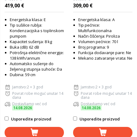
419,00 €
309,00 €
Energetska klasa: E
Energetska klasa: A
Tip sušilice rublja:
Tip pećnice:
Kondenzacijska s toplinskom
Multifunkcionalna
pumpom
Način čišćenja: Piroliza
Kapacitet sušenja: 8 kg
Volumen pećnice: 70 l
Buka (dB): 62 dB
Broj programa: 9
Potrošnja električne energije:
Funkcija dodavanje pare: Ne
138 kWh/annum
Mekano zatvaranje vrata: Ne
Automatsko sušenje do
željenog stupnja suhoće: Da
Dubina: 59 cm
Jamstvo:2 + 3 god
Jamstvo:2 + 3 god
Povrat robe moguć unutar 14
Povrat robe moguć unutar 14
dana
dana
Dostavljamo već od
Dostavljamo već od
14.08.2026
14.08.2026
Usporedite proizvod
Usporedite proizvod