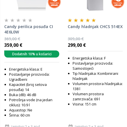
Candy perilica posuđa CI
Candy hladnjak CHCS 514EX
4E6L0W
369,00 €
309,00 €
359,00 €
299,00 €
Dodatnih 10% u košarici
Energetska klasa: F
Postavljanje proizvoda:
Samostojeći
Energetska klasa: E
Tip hladnjaka: Kombinirani
Postavljanje proizvoda:
hladnjak
Ugradbeni
Volumen prostora hladnjaka:
Kapacitet (broj setova
138 l
posuđa): 14
Volumen prostora
Buka (dB): 46 dB
zamrzivača: 69 l
Potrošnja vode (na jedan
Visina: 151 cm
ciklus): 10.9 l
Aquastop: Ne
Širina: 60 cm
Jamstvo:2 + 3 god
Jamstvo:2 + 3 god