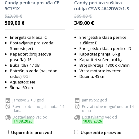
Candy perilica posuđa CF
Candy perilica sušilica
5C7F1X
rublja CSWS 4642DW2/1-S
529,00 €
369,00 €
509,00 €
349,00 €
Energetska klasa: C
Energetska klasa perilice
Postavljanje proizvoda:
sušilice: E
Samostojeći
Energetska klasa perilice: D
Kapacitet (broj setova
Kapacitet pranja: 6 kg
posuđa): 15
Kapacitet sušenja: 4 kg
Buka (dB): 47 dB
Broj okretaja: 1300 okr/min
Potrošnja vode (na jedan
Vrsta motora: Inverter
ciklus): 9.5 l
Dubina: 45 cm
Aquastop: Ne
Širina: 60 cm
Jamstvo:2 + 3 god
Jamstvo:2 god
Povrat robe moguć unutar 14
Povrat robe moguć unutar 14
dana
dana
Dostavljamo već od
Dostavljamo već od
14.08.2026
10.08.2026
Usporedite proizvod
Usporedite proizvod