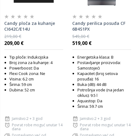
Candy ploča za kuhanje
Candy perilica posuđa CF
CI642C/E14U
6B4S1PX
219,00 €
549,00 €
209,00 €
519,00 €
Tip ploče: Indukcijska
Energetska klasa: B
Broj zona za kuhanje: 4
Postavljanje proizvoda:
Powerboost: Da
Samostojeći
Flexi Cook zona: Ne
Kapacitet (broj setova
Visina: 6.2 cm
posuđa): 16
Širina: 59 cm
Buka (dB): 44 dB
Dubina: 52 cm
Potrošnja vode (na jedan
ciklus): 9.5 l
Aquastop: Da
Širina: 59.7 cm
Jamstvo:2 + 3 god
Jamstvo:2 + 3 god
Povrat robe moguć unutar 14
Povrat robe moguć unutar 14
dana
dana
Dostavljamo već od
Dostavljamo već od