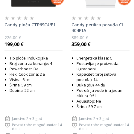
Candy ploča CTP6SC4/E1
Candy perilica posuđa CI
4C4F1A
226,00 €
389,00 €
199,00 €
359,00 €
Tip ploče: Indukcijska
Energetska klasa: C
Broj zona za kuhanje: 4
Postavljanje proizvoda:
Powerboost: Da
Ugradbeni
Flexi Cook zona: Da
Kapacitet (broj setova
Visina: 6 cm
posuđa): 14
Širina: 59 cm
Buka (dB): 44 dB
Dubina: 52 cm
Potrošnja vode (na jedan
ciklus): 9.5 l
Aquastop: Ne
Širina: 59.7 cm
Jamstvo:2 + 3 god
Jamstvo:2 + 3 god
Povrat robe moguć unutar 14
Povrat robe moguć unutar 14
dana
dana