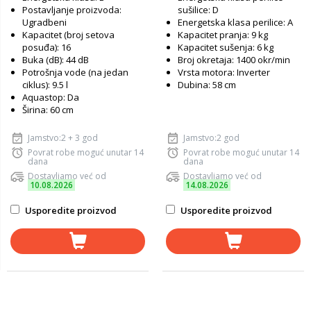
Postavljanje proizvoda:
sušilice: D
Ugradbeni
Energetska klasa perilice: A
Kapacitet (broj setova
Kapacitet pranja: 9 kg
posuđa): 16
Kapacitet sušenja: 6 kg
Buka (dB): 44 dB
Broj okretaja: 1400 okr/min
Potrošnja vode (na jedan
Vrsta motora: Inverter
ciklus): 9.5 l
Dubina: 58 cm
Aquastop: Da
Širina: 60 cm
Jamstvo:2 + 3 god
Jamstvo:2 god
Povrat robe moguć unutar 14
Povrat robe moguć unutar 14
dana
dana
Dostavljamo već od
Dostavljamo već od
10.08.2026
14.08.2026
Usporedite proizvod
Usporedite proizvod