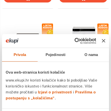
Privola
Pojedinosti
O nama
Ova web-stranica koristi kolačiće
Candy perilica posuđa CP
Candy perilica rublja EY
6E51LS
27SB7-S
www.ekupi.hr koristi kolačiće kako bi poboljšao Vaše
289,00 €
korisničko iskustvo i funkcionalnost stranice. Više
309,00 €
269,00 €
možete pročitati u
Izjavi o privatnosti
i
Pravilima o
postupanju s „kolačićima“
.
Energetska klasa: E
Energetska klasa: A
Postavljanje proizvoda:
Kapacitet pranja: 7 kg
Samostojeći