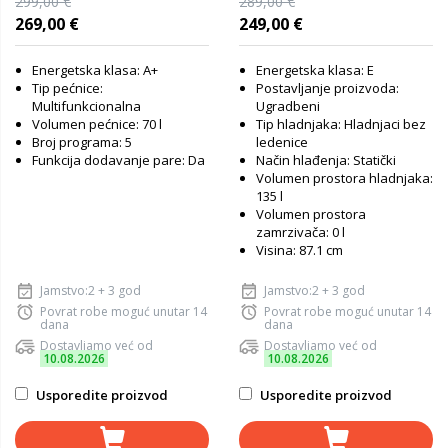
299,00 €
289,00 €
269,00 €
249,00 €
Energetska klasa: A+
Energetska klasa: E
Tip pećnice:
Postavljanje proizvoda:
Multifunkcionalna
Ugradbeni
Volumen pećnice: 70 l
Tip hladnjaka: Hladnjaci bez
Broj programa: 5
ledenice
Funkcija dodavanje pare: Da
Način hlađenja: Statički
Volumen prostora hladnjaka:
135 l
Volumen prostora
zamrzivača: 0 l
Visina: 87.1 cm
Jamstvo:2 + 3 god
Jamstvo:2 + 3 god
Povrat robe moguć unutar 14
Povrat robe moguć unutar 14
dana
dana
Dostavljamo već od
Dostavljamo već od
10.08.2026
10.08.2026
Usporedite proizvod
Usporedite proizvod