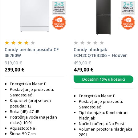
Candy perilica posuđa CF
Candy hladnjak
3E7E0W
ECN2CQTEB206 + Hoover
štapni usisavač HFG10H 011
319,00 €
499,00 €
299,00 €
479,00 €
Dodatnih 10% u košarici
Energetska klasa: E
Postavljanje proizvoda:
Samostojeći
Energetska klasa: E
Kapacitet (broj setova
Postavljanje proizvoda:
posuđa): 13
Samostojeći
Buka (dB): 47 dB
Tip hladnjaka: Kombinirani
Potrošnja vode (na jedan
hladnjak
ciklus): 10.9 l
Način hlađenja: No Frost
Aquastop: Ne
Volumen prostora hladnjaka:
Širina: 59.7 cm
289 l