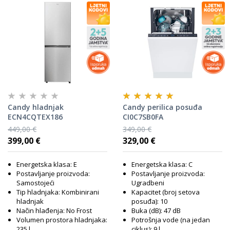
Candy hladnjak
Candy perilica posuđa
ECN4CQTEX186
CI0C7SB0FA
449,00 €
349,00 €
399,00 €
329,00 €
Energetska klasa: E
Energetska klasa: C
Postavljanje proizvoda:
Postavljanje proizvoda:
Samostojeći
Ugradbeni
Tip hladnjaka: Kombinirani
Kapacitet (broj setova
hladnjak
posuđa): 10
Način hlađenja: No Frost
Buka (dB): 47 dB
Volumen prostora hladnjaka:
Potrošnja vode (na jedan
235 l
ciklus): 9 l