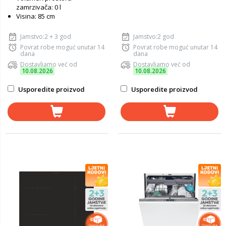
zamrzivača: 0 l
Visina: 85 cm
Jamstvo:2 + 3 god
Jamstvo:2 god
Povrat robe moguć unutar 14
Povrat robe moguć unutar 14
dana
dana
Dostavljamo već od
Dostavljamo već od
10.08.2026
10.08.2026
Usporedite proizvod
Usporedite proizvod