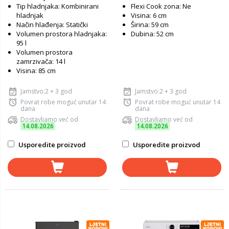
Tip hladnjaka: Kombinirani
Flexi Cook zona: Ne
hladnjak
Visina: 6 cm
Način hlađenja: Statički
Širina: 59 cm
Volumen prostora hladnjaka:
Dubina: 52 cm
95 l
Volumen prostora
zamrzivača: 14 l
Visina: 85 cm
Jamstvo:2 + 3 god
Jamstvo:2 + 3 god
Povrat robe moguć unutar 14
Povrat robe moguć unutar 14
dana
dana
Dostavljamo već od
Dostavljamo već od
14.08.2026
14.08.2026
Usporedite proizvod
Usporedite proizvod