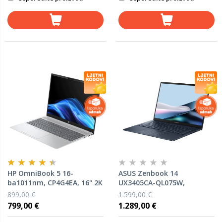
HP OmniBook 5 16-
ASUS Zenbook 14
ba1011nm, CP4G4EA, 16" 2K
UX3405CA-QL075W,
OLED, Intel Core 5 120U,
90NB14W3-M00ZE0, 14''
899,00 €
1.599,00 €
16GB RAM, 1TB SSD, Intel
WUXGA OLED Touch screen,
799,00 €
1.289,00 €
Graphics, FreeDOS, laptop
Intel Ultra 7 255H, 16GB
RAM, 1TB SSD, Intel Arc