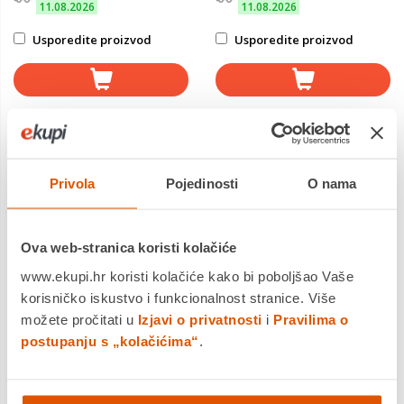
11.08.2026
11.08.2026
Usporedite proizvod
Usporedite proizvod
Privola
Pojedinosti
O nama
Ova web-stranica koristi kolačiće
www.ekupi.hr koristi kolačiće kako bi poboljšao Vaše
korisničko iskustvo i funkcionalnost stranice. Više
možete pročitati u
Izjavi o privatnosti
i
Pravilima o
postupanju s „kolačićima“
.
Acer Nitro V15
Acer Nitro V15
NH.QZ8EX.00V, 15.6" FHD
NH.QZ8EX.00U, 15.6" FHD
IPS 165Hz, Intel Core i9-
IPS 165Hz, Intel Core i9-
1.899,00 €
1.769,00 €