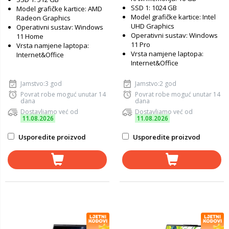
SSD 1: 1024 GB
Model grafičke kartice: AMD
Model grafičke kartice: Intel
Radeon Graphics
UHD Graphics
Operativni sustav: Windows
Operativni sustav: Windows
11 Home
11 Pro
Vrsta namjene laptopa:
Vrsta namjene laptopa:
Internet&Office
Internet&Office
Jamstvo:3 god
Jamstvo:2 god
Povrat robe moguć unutar 14
Povrat robe moguć unutar 14
dana
dana
Dostavljamo već od
Dostavljamo već od
11.08.2026
11.08.2026
Usporedite proizvod
Usporedite proizvod