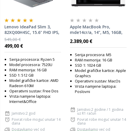
Lenovo IdeaPad Slim 3,
Apple MacBook Pro,
82XQ00H4SC, 15.6" FHD IPS,
mde14cr/a, 14", M5, 16GB,
AMD Ryzen 5 7520U, 16GB
1TB SSD, Apple Graphics,
549,00 €
2.389,00 €
RAM, 512GB SSD, AMD
Space Black, laptop
499,00 €
Radeon 610M Graphics,
FreeDOS, laptop
Serija procesora: M5
Serija procesora: Ryzen 5
RAM memorija: 16 GB
Model procesora: 7520U
SSD 1: 1024 GB
RAM memorija: 16 GB
Model grafičke kartice: Apple
SSD 1: 512 GB
Graphics
Model grafičke kartice: AMD
Operativni sustav: MacOs
Radeon 610M
Vrsta namjene laptopa:
Operativni sustav: Free Dos
Poslovni
Vrsta namjene laptopa:
Internet&Office
Jamstvo:2 godine / 1 godina
Jamstvo:2 god
uz R1 račun
Povrat robe moguć unutar 14
Povrat robe moguć unutar 14
dana
dana
Dostavljamo već od
Dostavljamo već od