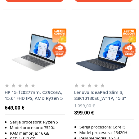
HP 15-fc0277nm, CZ9C6EA,
Lenovo IdeaPad Slim 3,
15.6" FHD IPS, AMD Ryzen 5
83K10130SC_W11P, 15.3"
7520U, 16GB RAM, 512GB
WUXGA IPS, Intel Core i5-
1.099,00 €
649,00 €
SSD, AMD Radeon Graphics,
13420H, 16GB RAM, 1TB
899,00 €
Windows 11 Home, laptop
SSD, Intel UHD Graphics,
Windows 11 Pro, laptop
Serija procesora: Ryzen 5
Serija procesora: Core I5
Model procesora: 7520U
Model procesora: 13420H
RAM memorija: 16 GB
RAM memorija: 16 GB
SSD 1: 512 GB