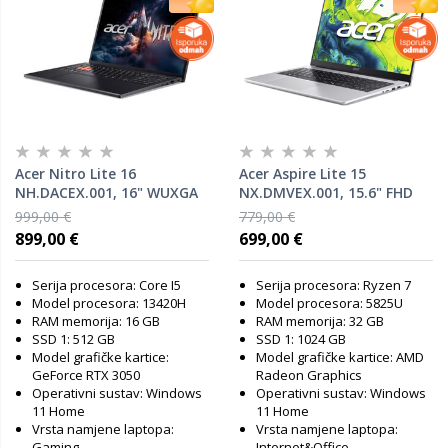
Acer Nitro Lite 16
Acer Aspire Lite 15
NH.DACEX.001, 16" WUXGA
NX.DMVEX.001, 15.6" FHD
IPS 165Hz, Intel Core i5-
IPS, AMD Ryzen 7 5825U,
999,00 €
779,00 €
13420H, 16GB RAM, 512GB
32GB RAM, 1TB SSD, AMD
899,00 €
699,00 €
SSD, nVidia GeForce RTX
Radeon Graphics, Windows
3050, Windows 11 Home,
11 Home, laptop
Serija procesora: Core I5
Serija procesora: Ryzen 7
laptop
Model procesora: 13420H
Model procesora: 5825U
RAM memorija: 16 GB
RAM memorija: 32 GB
SSD 1: 512 GB
SSD 1: 1024 GB
Model grafičke kartice:
Model grafičke kartice: AMD
GeForce RTX 3050
Radeon Graphics
Operativni sustav: Windows
Operativni sustav: Windows
11 Home
11 Home
Vrsta namjene laptopa:
Vrsta namjene laptopa:
Gaming
Internet&Office