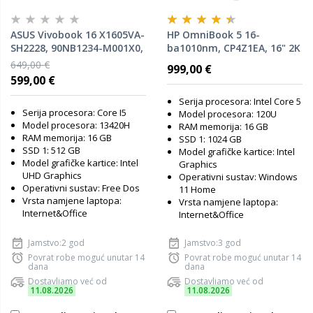
ASUS Vivobook 16 X1605VA-
HP OmniBook 5 16-
SH2228, 90NB1234-M001X0,
ba1010nm, CP4Z1EA, 16" 2K
16" FHD OLED, Intel Core i5-
OLED, Intel Core 5 120U,
649,00 €
999,00 €
13420U, 16GB RAM, 512GB
16GB RAM, 1TB SSD, Intel
599,00 €
SSD, Intel UHD Graphics,
Graphics, Windows 11
FreeDOS, laptop
Home, laptop
Serija procesora: Intel Core 5
Serija procesora: Core I5
Model procesora: 120U
Model procesora: 13420H
RAM memorija: 16 GB
RAM memorija: 16 GB
SSD 1: 1024 GB
SSD 1: 512 GB
Model grafičke kartice: Intel
Model grafičke kartice: Intel
Graphics
UHD Graphics
Operativni sustav: Windows
Operativni sustav: Free Dos
11 Home
Vrsta namjene laptopa:
Vrsta namjene laptopa:
Internet&Office
Internet&Office
Jamstvo:2 god
Jamstvo:3 god
Povrat robe moguć unutar 14
Povrat robe moguć unutar 14
dana
dana
Dostavljamo već od
Dostavljamo već od
11.08.2026
11.08.2026