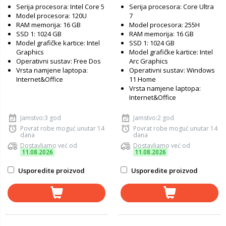
Serija procesora: Intel Core 5
Serija procesora: Core Ultra
Graphics, Windows 11
Model procesora: 120U
7
Home, laptop
RAM memorija: 16 GB
Model procesora: 255H
SSD 1: 1024 GB
RAM memorija: 16 GB
Model grafičke kartice: Intel
SSD 1: 1024 GB
Graphics
Model grafičke kartice: Intel
Operativni sustav: Free Dos
Arc Graphics
Vrsta namjene laptopa:
Operativni sustav: Windows
Internet&Office
11 Home
Vrsta namjene laptopa:
Internet&Office
Jamstvo:3 god
Jamstvo:2 god
Povrat robe moguć unutar 14
Povrat robe moguć unutar 14
dana
dana
Dostavljamo već od
Dostavljamo već od
11.08.2026
11.08.2026
Usporedite proizvod
Usporedite proizvod