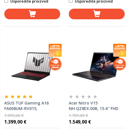
Usporedite proizvod
Usporedite proizvod
ASUS TUF Gaming A16
Acer Nitro V15
FA608UM-RV015,
NH.QZ8EX.00B, 15.6'' FHD
90NR0KV1-M002K0, 16"
IPS 165Hz, Intel Core i9-
1.599,00 €
1.709,00 €
FHD+ IPS 165Hz, AMD Ryzen
13900H, 32GB RAM, 1TB
1.399,00 €
1.549,00 €
7 260, 16GB RAM, 1TB SSD,
SSD, nVidia GeForce RTX