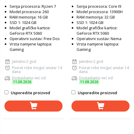
nVidia GeForce RTX 5060,
5060, FreeDOS, laptop
Serija procesora: Ryzen 7
Serija procesora: Core I9
FreeDOS, laptop
Model procesora: 260
Model procesora: 13900H
RAM memorija: 16 GB
RAM memorija: 32 GB
SSD 1: 1024 GB
SSD 1: 1024 GB
Model grafičke kartice:
Model grafičke kartice:
GeForce RTX 5060
GeForce RTX 5060
Operativni sustav: Free Dos
Operativni sustav: Nema
Vrsta namjene laptopa:
Vrsta namjene laptopa:
Gaming
Gaming
Jamstvo:2 god
Jamstvo:2 god
Povrat robe moguć unutar 14
Povrat robe moguć unutar 14
dana
dana
Dostavljamo već od
Dostavljamo već od
11.08.2026
11.08.2026
Usporedite proizvod
Usporedite proizvod