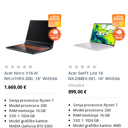
Acer Nitro V16 AI
Acer Swift Lite 16
NH.U1HEX.00D, 16" WUXGA
NX.D88EX.001, 16" WUXGA
IPS 180Hz, AMD Ryzen 7
IPS, AMD Ryzen 7 260, 16GB
999,00 €
1.669,00 €
260, 16GB RAM, 1TB SSD,
RAM, 1TB SSD, AMD Radeon
899,00 €
nVidia GeForce RTX 5050,
780M Graphics, Windows 11
FreeDOS, laptop
Home, laptop
Serija procesora: Ryzen 7
Serija procesora: Ryzen 7
Model procesora: 260
Model procesora: 260
RAM memorija: 16 GB
RAM memorija: 16 GB
SSD 1: 1024 GB
SSD 1: 1024 GB
Model grafičke kartice:
Model grafičke kartice: AMD
NVIDIA GeForce RTX 5050