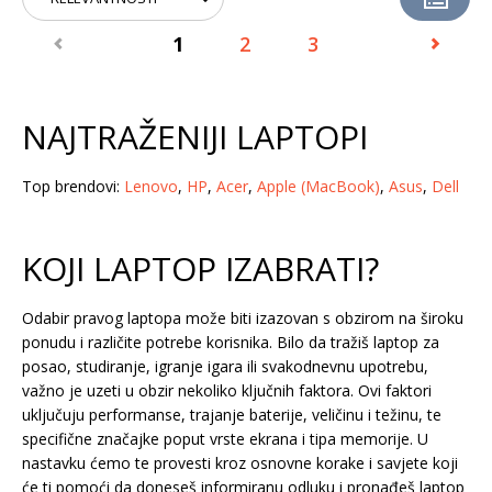
1
2
3
NAJTRAŽENIJI LAPTOPI
Top brendovi:
Lenovo
,
HP
,
Acer
,
Apple (MacBook)
,
Asus
,
Dell
KOJI LAPTOP IZABRATI?
Odabir pravog laptopa može biti izazovan s obzirom na široku
ponudu i različite potrebe korisnika. Bilo da tražiš laptop za
posao, studiranje, igranje igara ili svakodnevnu upotrebu,
važno je uzeti u obzir nekoliko ključnih faktora. Ovi faktori
uključuju performanse, trajanje baterije, veličinu i težinu, te
specifične značajke poput vrste ekrana i tipa memorije. U
nastavku ćemo te provesti kroz osnovne korake i savjete koji
će ti pomoći da doneseš informiranu odluku i pronađeš laptop