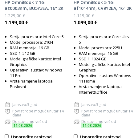
HP OmniBook 7 16-
HP OmniBook 5 16-
az0003nm, BU5Y3EA, 16" 2K
af1014nm, CV9Y2EA, 16" 2K
IPS, Intel Core 5 210H, 16GB
OLED, Intel Core Ultra 5
1.229,00 €
1.119,00 €
RAM, 512GB SSD, Intel
225U, 16GB RAM, 1TB SSD,
1.199,00 €
1.099,00 €
Graphics, Windows 11 Pro,
Intel Graphics, Windows 11
laptop
Home, laptop
Serija procesora: Intel Core 5
Serija procesora: Core Ultra
Model procesora: 210H
5
RAM memorija: 16 GB
Model procesora: 225U
SSD 1: 512 GB
RAM memorija: 16 GB
Model grafičke kartice: Intel
SSD 1: 1024 GB
Graphics
Model grafičke kartice: Intel
Operativni sustav: Windows
Graphics
11 Pro
Operativni sustav: Windows
Vrsta namjene laptopa:
11 Home
Poslovni
Vrsta namjene laptopa:
Internet&Office
Jamstvo:3 god
Jamstvo:3 god
Povrat robe moguć unutar 14
Povrat robe moguć unutar 14
dana
dana
Dostavljamo već od
Dostavljamo već od
11.08.2026
11.08.2026
Usporedite proizvod
Usporedite proizvod