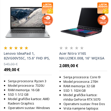
Lenovo IdeaPad 1,
Acer Nitro V16S
82VG00V5SC, 15.6" FHD IPS,
NH.U29EX.008, 16" WQXGA
AMD Ryzen 3 7320U, 16GB
IPS 180Hz, Intel Core 9
549,00 €
2.089,00 €
RAM, 512GB SSD, AMD
270H, 32GB RAM, 1TB SSD,
499,00 €
Radeon 610M Graphics,
nVidia GeForce RTX 5070,
Windows 11 Home, laptop
FreeDOS, laptop
Serija procesora: Core I9
Serija procesora: Ryzen 3
Model procesora: 270H
Model procesora: 7320U
RAM memorija: 32 GB
RAM memorija: 16 GB
SSD 1: 1024 GB
SSD 1: 512 GB
Model grafičke kartice:
Model grafičke kartice: AMD
nVidia GeForce RTX 5070
Radeon Graphics
Operativni sustav: Free Dos
Operativni sustav: Windows
Vrsta namjene laptopa: