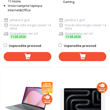
11 Home
Gaming
Vrsta namjene laptopa:
Internet&Office
Jamstvo:2 god
Jamstvo:2 god
Povrat robe moguć unutar 14
Povrat robe moguć unutar 14
dana
dana
Dostavljamo već od
Dostavljamo već od
11.08.2026
11.08.2026
Usporedite proizvod
Usporedite proizvod