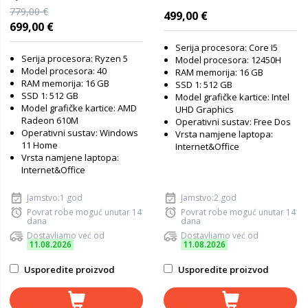
2K IPS, AMD Ryzen 5 40,
Intel Core i5-12450H, 16GB
779,00 €
499,00 €
16GB RAM, 512GB SSD, AMD
RAM, 512GB SSD, Intel UHD
699,00 €
Radeon 610M Graphics,
Graphics, FreeDOS, laptop
Windows 11 Home, laptop
Serija procesora: Core I5
Serija procesora: Ryzen 5
Model procesora: 12450H
Model procesora: 40
RAM memorija: 16 GB
RAM memorija: 16 GB
SSD 1: 512 GB
SSD 1: 512 GB
Model grafičke kartice: Intel
Model grafičke kartice: AMD
UHD Graphics
Radeon 610M
Operativni sustav: Free Dos
Operativni sustav: Windows
Vrsta namjene laptopa:
11 Home
Internet&Office
Vrsta namjene laptopa:
Internet&Office
Jamstvo:1 god
Jamstvo:2 god
Povrat robe moguć unutar 14
Povrat robe moguć unutar 14
dana
dana
Dostavljamo već od
Dostavljamo već od
11.08.2026
11.08.2026
Usporedite proizvod
Usporedite proizvod