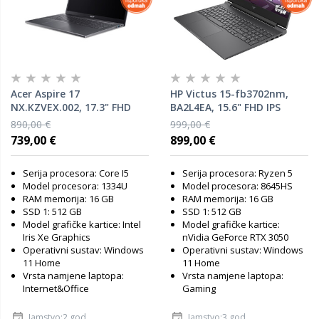
Acer Aspire 17
HP Victus 15-fb3702nm,
NX.KZVEX.002, 17.3" FHD
BA2L4EA, 15.6" FHD IPS
IPS, Intel Core i5-1334U,
144Hz, AMD Ryzen 5
890,00 €
999,00 €
16GB RAM, 512GB SSD, Intel
8645HS, 16GB RAM, 512GB
739,00 €
899,00 €
Iris Xᶱ Graphics, Windows
SSD, nVidia GeForce RTX
11 Home, laptop
3050, Windows 11 Home,
Serija procesora: Core I5
Serija procesora: Ryzen 5
laptop
Model procesora: 1334U
Model procesora: 8645HS
RAM memorija: 16 GB
RAM memorija: 16 GB
SSD 1: 512 GB
SSD 1: 512 GB
Model grafičke kartice: Intel
Model grafičke kartice:
Iris Xe Graphics
nVidia GeForce RTX 3050
Operativni sustav: Windows
Operativni sustav: Windows
11 Home
11 Home
Vrsta namjene laptopa:
Vrsta namjene laptopa:
Internet&Office
Gaming
Jamstvo:2 god
Jamstvo:3 god