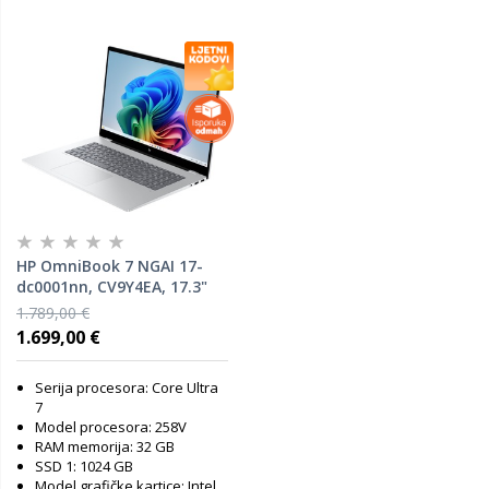
HP OmniBook 7 NGAI 17-
dc0001nn, CV9Y4EA, 17.3"
FHD IPS Touch screen, Intel
1.789,00 €
Core Ultra 7 258V, 32GB
1.699,00 €
RAM, 1TB SSD, Intel Arc
Graphics, Windows 11
Serija procesora: Core Ultra
Home, laptop
7
Model procesora: 258V
RAM memorija: 32 GB
SSD 1: 1024 GB
Model grafičke kartice: Intel