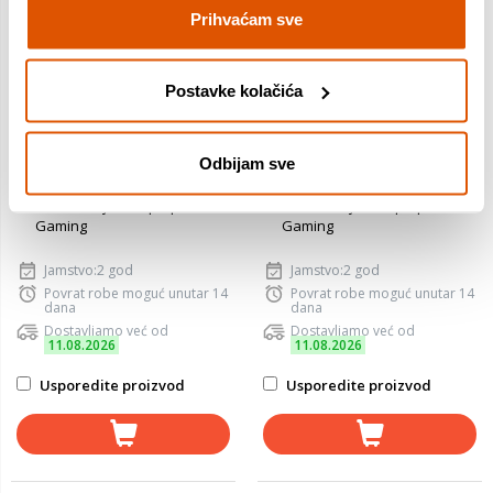
13900H, 32GB RAM, 1TB
13900H, 16GB RAM, 1TB
1.539,00 €
1.399,00 €
Prihvaćam sve
SSD, nVidia GeForce RTX
SSD, nVidia GeForce RTX
5060, FreeDOS, laptop
5060, FreeDOS, laptop
Serija procesora: Core I9
Serija procesora: Core I9
Model procesora: 13900H
Model procesora: 13900H
Postavke kolačića
RAM memorija: 32 GB
RAM memorija: 16 GB
SSD 1: 1024 GB
SSD 1: 1024 GB
Model grafičke kartice:
Model grafičke kartice:
Odbijam sve
GeForce RTX 5060
GeForce RTX 5060
Operativni sustav: Free Dos
Operativni sustav: Free Dos
Vrsta namjene laptopa:
Vrsta namjene laptopa:
Gaming
Gaming
Jamstvo:2 god
Jamstvo:2 god
Povrat robe moguć unutar 14
Povrat robe moguć unutar 14
dana
dana
Dostavljamo već od
Dostavljamo već od
11.08.2026
11.08.2026
Usporedite proizvod
Usporedite proizvod