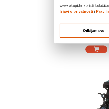
www.ekupi.hr koristi kolačiće
Izjavi o privatnosti
i
Pravil
Povrat robe
dana
Dostavljamo
Odbijam sve
Usporedite 