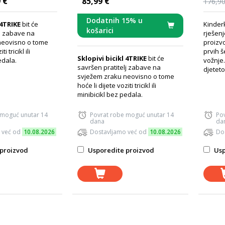
 €
85,99 €
176,90
Dodatnih 15% u
 4TRIKE
bit će
Kinder
košarici
lj zabave na
rješenj
neovisno o tome
proizvo
i tricikl ili
prvih š
Sklopivi bicikl 4TRIKE
bit će
edala.
vožnje
savršen pratitelj zabave na
djeteto
svježem zraku neovisno o tome
hoće li dijete voziti tricikl ili
minibicikl bez pedala.
 moguć unutar 14
Povrat robe moguć unutar 14
Po
dana
da
 već od
10.08.2026
Dostavljamo već od
10.08.2026
Do
proizvod
Usporedite proizvod
Usp