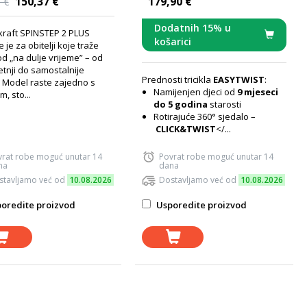
150,37 €
179,90 €
 €
Dodatnih 15% u
kraft SPINSTEP 2 PLUS
košarici
e je za obitelji koje traže
d „na dulje vrijeme” – od
etnji do samostalnije
Prednosti tricikla
EASYTWIST
:
. Model raste zajedno s
Namijenjen djeci od
9 mjeseci
m, sto...
do 5 godina
starosti
Rotirajuće 360° sjedalo –
CLICK&TWIST
</...
vrat robe moguć unutar 14
Povrat robe moguć unutar 14
na
dana
stavljamo već od
10.08.2026
Dostavljamo već od
10.08.2026
oredite proizvod
Usporedite proizvod