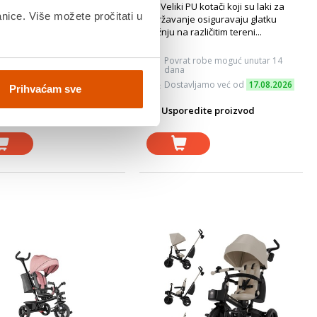
ki PU kotači koji su laki za
kg. Veliki PU kotači koji su laki za
anice. Više možete pročitati u
anje osiguravaju glatku
održavanje osiguravaju glatku
a različitim tereni...
vožnju na različitim tereni...
vrat robe moguć unutar 14
Povrat robe moguć unutar 14
na
dana
stavljamo već od
17.08.2026
Dostavljamo već od
17.08.2026
Prihvaćam sve
oredite proizvod
Usporedite proizvod