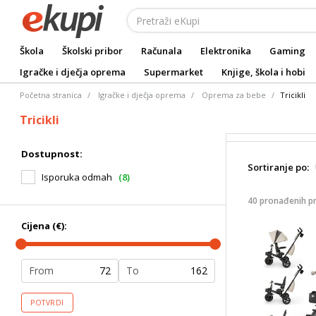
Škola
Školski pribor
Računala
Elektronika
Gaming
Igračke i dječja oprema
Supermarket
Knjige, škola i hobi
Početna stranica
Igračke i dječja oprema
Oprema za bebe
Tricikli
Tricikli
Dostupnost:
Sortiranje po:
Isporuka odmah
(8)
40 pronađenih p
Cijena (€):
From
To
POTVRDI