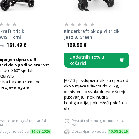
kraft tricikl
Kinderkraft Sklopivi tricikl
WIST, crni
Jazz 3, Green
161,49 €
169,90 €
 €
Dodatnih 15% u
jenjen djeci od 9
košarici
eci do 5 godina starosti
rajuće 360° sjedalo –
CK&TWIST
JAZZ 3 je sklopivi tricikl za djecu od
žljiva i lagana rama od
oko 9 mjecesi života do 25 kg,
ezijeve legure
osmišljen za svakodnevne šetnje i
putovanja. Tricikl nudi 6
konfiguracija, poluležeći položaj u
ob...
rat robe moguć unutar 14
Povrat robe moguć unutar 14
na
dana
tavljamo već od
10.08.2026
Dostavljamo već od
10.08.2026