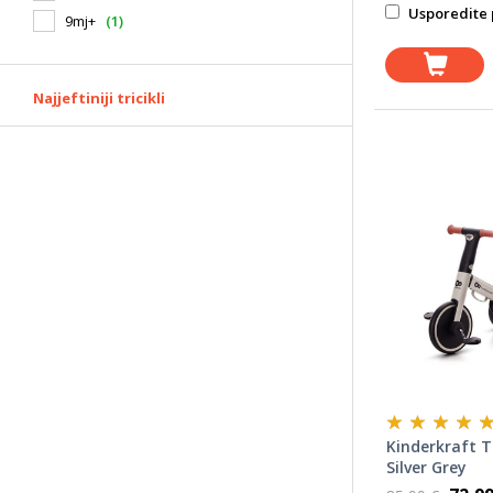
Usporedite 
9mj+
(1)
Najjeftiniji tricikli
Kinderkraft Tr
Silver Grey