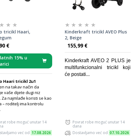
o tricikl Haari,
Kinderkraft tricikl AVEO Plus
legum
2, Beige
90 €
155,99 €
atnih 15% u
Kinderkraft AVEO 2 PLUS je
arici
multifunkcionalni tricikl koji
će postati...
o Haari tricikl 2u1
jen na takav način da
e vaše dijete dugi niz
 Za najmlađe koristi se kao
a – roditelj ima kontrolu
.
vrat robe moguć unutar 14
Povrat robe moguć unutar 14
na
dana
stavljamo već od
17.08.2026
Dostavljamo već od
07.10.2026