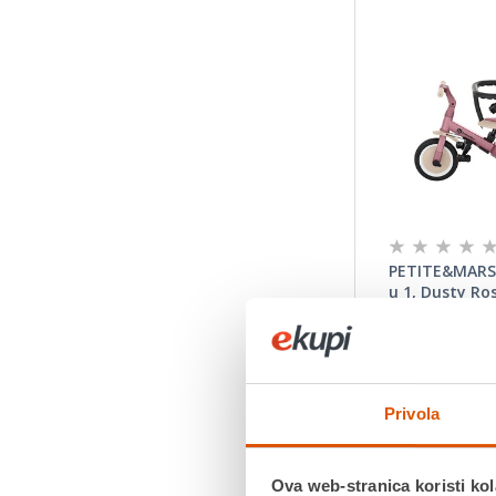
PETITE&MARS 
u 1, Dusty Ro
99,90 €
Višenamjenski tr
djeci od 1,5 do 5
kilograma. To ni
Privola
kretanje i učenje 
Ova web-stranica koristi kol