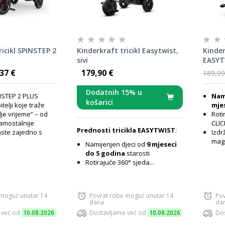
icikl SPINSTEP 2
Kinderkraft tricikl Easytwist,
Kinder
sivi
EASYT
37 €
179,90 €
189,99
Dodatnih 15% u
NSTEP 2 PLUS
Nami
košarici
itelji koje traže
mjes
je vrijeme” – od
Roti
samostalnije
CLI
Prednosti tricikla
EASYTWIST
:
aste zajedno s
Izdr
magn
Namijenjen djeci od
9 mjeseci
do 5 godina
starosti
Rotirajuće 360° sjeda...
 moguć unutar 14
Povrat robe moguć unutar 14
Pov
dana
da
 već od
10.08.2026
Dostavljamo već od
10.08.2026
Dos