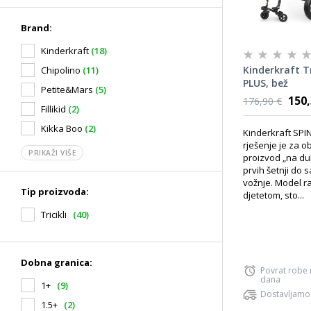
Brand:
Kinderkraft
(18)
Kinderkraft Tr
Chipolino
(11)
PLUS, bež
Petite&Mars
(5)
150,
176,90 €
Fillikid
(2)
Kikka Boo
(2)
Kinderkraft SPI
rješenje je za ob
PRIKAŽI VIŠE
proizvod „na dul
prvih šetnji do 
vožnje. Model r
Tip proizvoda:
djetetom, sto...
Tricikli
(40)
Dobna granica:
Povrat robe
dana
1+
(9)
Dostavljamo
1.5+
(2)