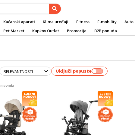
Kućanski aparati
Klima uređaji
Fitness
E-mobility
Auto 
Pet Market
Kupkov Outlet
Promocije
B2B ponuda
Uključi popuste
roizvoda