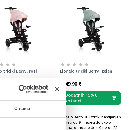
o tricikl Berry, rozi
Lionelo tricikl Berry, zeleni
90 €
149,90 €
atnih 15% u
Dodatnih 15% u
arici
košarici
O nama
 Berry 2u1 tricikl namijenjen
Lionelo Berry 2u1 tricikl namijenjen
i od 9 mjeseci do oko 5
je djeci od 9 mjeseci do oko 5
, odnosno do težine od 25
godina, odnosno do težine od 25