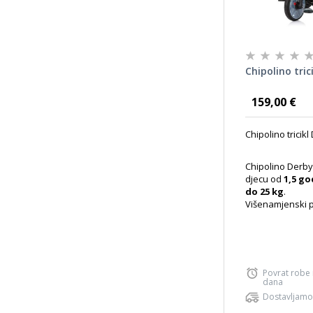
Chipolino tric
159,00 €
Chipolino tricikl
Chipolino Derby
djecu od
1,5 g
do 25 kg
.
Višenamjenski pr
Povrat robe
dana
Dostavljamo