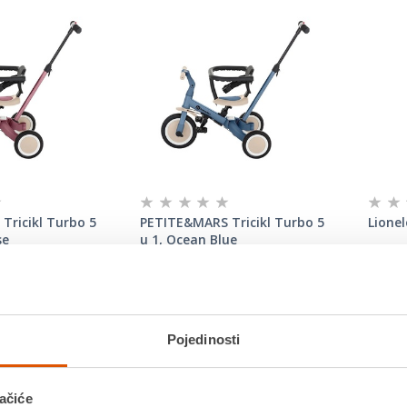
Tricikl Turbo 5
PETITE&MARS Tricikl Turbo 5
Lionel
se
u 1, Ocean Blue
99,90 €
149,
Dod
icikl namijenjen
Višenamjenski tricikl namijenjen
koš
 godina ili do 25
djeci od 1,5 do 5 godina ili do 25
je samo vozilo za
kilograma. To nije samo vozilo za
Pojedinosti
r...
kretanje i učenje r...
Lionelo
je djec
godina
ačiće