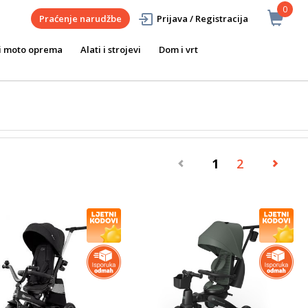
0
Praćenje narudžbe
Prijava / Registracija
i moto oprema
Alati i strojevi
Dom i vrt
1
2