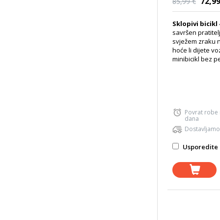
72,99
85,99 €
Sklopivi bicikl
savršen pratite
svježem zraku 
hoće li dijete vozit
minibicikl bez p
Povrat robe
dana
Dostavljamo
Usporedite 