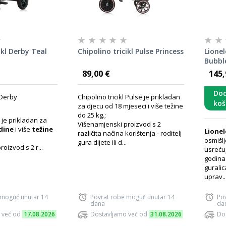
ikl Derby Teal
Chipolino tricikl Pulse Princess
Lionel
Bubb
89,00 €
145,
Dod
 Derby
Chipolino tricikl Pulse je prikladan
koš
za djecu od 18 mjeseci i više težine
do 25 kg.;
 je prikladan za
Višenamjenski proizvod s 2
odine
i više
težine
Lionel
različita načina korištenja - roditelj
osmišl
gura dijete ili d...
oizvod s 2 r...
usrećuj
godina.
guralic
uprav..
 moguć unutar 14
Povrat robe moguć unutar 14
Po
dana
da
 već od
17.08.2026
Dostavljamo već od
31.08.2026
Do