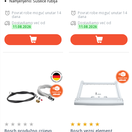
Namjenjeno: Sušilice rublja
Povrat robe moguć unutar 14
Povrat robe moguć unutar 14
dana
dana
Dostavljamo već od
Dostavljamo već od
11.08.2026
11.08.2026
Bosch produžno crijevo
Bosch vezni element