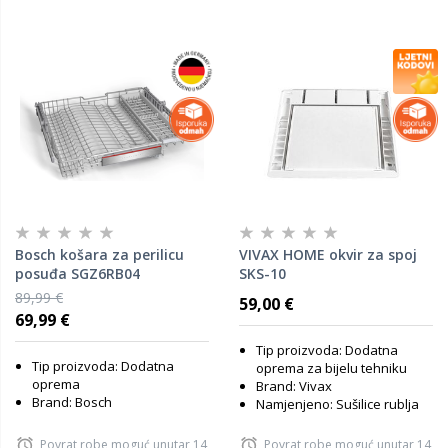
Bosch košara za perilicu
VIVAX HOME okvir za spoj
posuđa SGZ6RB04
SKS-10
89,99 €
59,00 €
69,99 €
Tip proizvoda: Dodatna
Tip proizvoda: Dodatna
oprema za bijelu tehniku
oprema
Brand: Vivax
Brand: Bosch
Namjenjeno: Sušilice rublja
Povrat robe moguć unutar 14
Povrat robe moguć unutar 14