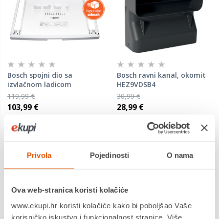
Bosch spojni dio sa
Bosch ravni kanal, okomit
izvlačnom ladicom
HEZ9VDSB4
WTZ11400
119,99 €
30,99 €
103,99 €
28,99 €
Tip proizvoda: Dodatna
Tip proizvoda: Dodatna
oprema za bijelu tehniku
oprema
Brand: Bosch
Brand: Bosch
Privola
Pojedinosti
O nama
Namjenjeno: Sušilice rublja
Povrat robe moguć unutar 14
Povrat robe moguć unutar 14
dana
dana
Ova web-stranica koristi kolačiće
Dostavljamo već od
Dostavljamo već od
11.08.2026
11.08.2026
www.ekupi.hr koristi kolačiće kako bi poboljšao Vaše
korisničko iskustvo i funkcionalnost stranice. Više