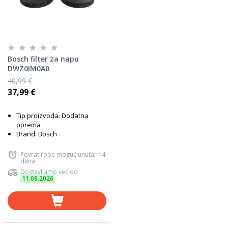
Bosch filter za napu
DWZ0IM0A0
40,99 €
37,99 €
Tip proizvoda: Dodatna
oprema
Brand: Bosch
Povrat robe moguć unutar 14
dana
Dostavljamo već od
11.08.2026