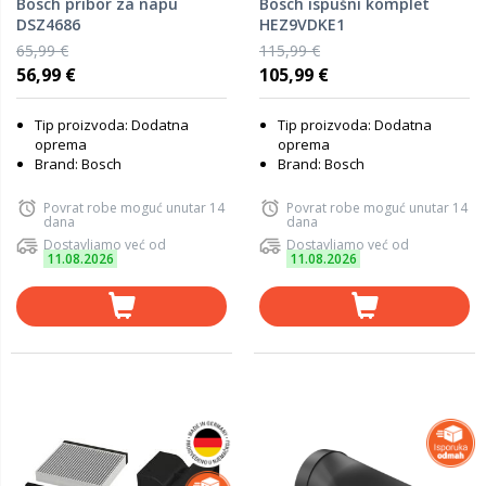
Bosch pribor za napu
Bosch ispušni komplet
DSZ4686
HEZ9VDKE1
65,99 €
115,99 €
56,99 €
105,99 €
Tip proizvoda: Dodatna
Tip proizvoda: Dodatna
oprema
oprema
Brand: Bosch
Brand: Bosch
Povrat robe moguć unutar 14
Povrat robe moguć unutar 14
dana
dana
Dostavljamo već od
Dostavljamo već od
11.08.2026
11.08.2026