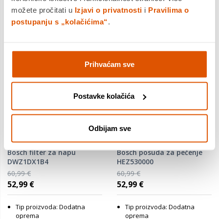
možete pročitati u
Izjavi o privatnosti
i
Pravilima o
postupanju s „kolačićima“
.
Prihvaćam sve
Postavke kolačića
Odbijam sve
Bosch filter za napu
Bosch posuda za pečenje
DWZ1DX1B4
HEZ530000
60,99 €
60,99 €
52,99 €
52,99 €
Tip proizvoda: Dodatna
Tip proizvoda: Dodatna
oprema
oprema