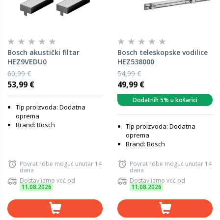
Bosch akustički filtar
Bosch teleskopske vodilice
HEZ9VEDU0
HEZ538000
60,99 €
54,99 €
53,99 €
49,99 €
Dodatnih 5% u košarici
Tip proizvoda: Dodatna
oprema
Brand: Bosch
Tip proizvoda: Dodatna
oprema
Brand: Bosch
Povrat robe moguć unutar 14
Povrat robe moguć unutar 14
dana
dana
Dostavljamo već od
Dostavljamo već od
11.08.2026
11.08.2026