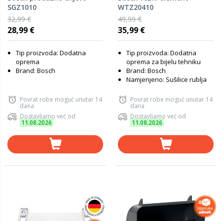
SGZ1010
WTZ20410
32,99 €
49,99 €
28,99 €
35,99 €
Tip proizvoda: Dodatna
Tip proizvoda: Dodatna
oprema
oprema za bijelu tehniku
Brand: Bosch
Brand: Bosch
Namjenjeno: Sušilice rublja
Povrat robe moguć unutar 14
Povrat robe moguć unutar 14
dana
dana
Dostavljamo već od
Dostavljamo već od
11.08.2026
11.08.2026