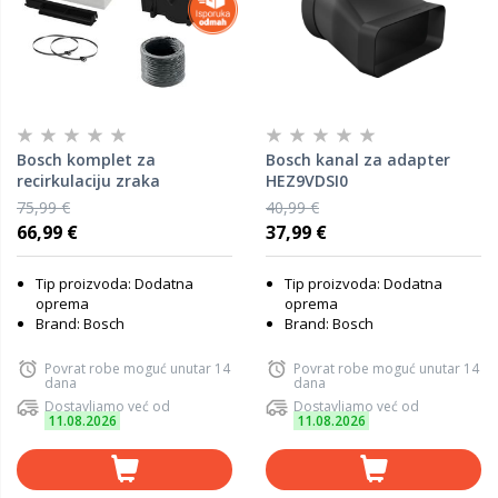
Bosch komplet za
Bosch kanal za adapter
recirkulaciju zraka
HEZ9VDSI0
DWZ1DX1I4
75,99 €
40,99 €
66,99 €
37,99 €
Tip proizvoda: Dodatna
Tip proizvoda: Dodatna
oprema
oprema
Brand: Bosch
Brand: Bosch
Povrat robe moguć unutar 14
Povrat robe moguć unutar 14
dana
dana
Dostavljamo već od
Dostavljamo već od
11.08.2026
11.08.2026