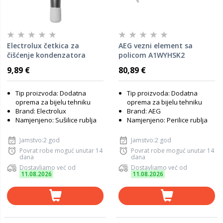
Electrolux četkica za
AEG vezni element sa
čišćenje kondenzatora
policom A1WYHSK2
sušilice M4YM3002
9,89 €
80,89 €
Tip proizvoda: Dodatna
Tip proizvoda: Dodatna
oprema za bijelu tehniku
oprema za bijelu tehniku
Brand: Electrolux
Brand: AEG
Namjenjeno: Sušilice rublja
Namjenjeno: Perilice rublja
Jamstvo:2 god
Jamstvo:2 god
Povrat robe moguć unutar 14
Povrat robe moguć unutar 14
dana
dana
Dostavljamo već od
Dostavljamo već od
11.08.2026
11.08.2026