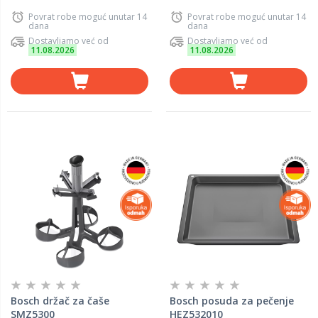
Povrat robe moguć unutar 14
Povrat robe moguć unutar 14
dana
dana
Dostavljamo već od
Dostavljamo već od
11.08.2026
11.08.2026
Bosch držač za čaše
Bosch posuda za pečenje
SMZ5300
HEZ532010