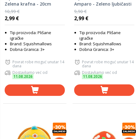
Zelena krafna - 20cm
Amparo - Zeleno ljubičasti
pijetao - 20cm
10,99 €
9,90 €
2,99 €
2,99 €
Tip proizvoda: Plišane
Tip proizvoda: Plišane
igračke
igračke
Brand: Squishmallows
Brand: Squishmallows
Dobna Granica: 3+
Dobna Granica: 3+
Povrat robe moguć unutar 14
Povrat robe moguć unutar 14
dana
dana
Dostavljamo već od
Dostavljamo već od
11.08.2026
11.08.2026