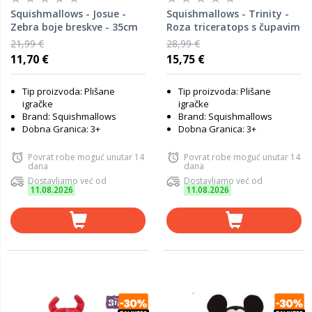
Squishmallows - Josue -
Squishmallows - Trinity -
Zebra boje breskve - 35cm
Roza triceratops s čupavim
trbuščićem - 40cm
21,99 €
28,99 €
11,70 €
15,75 €
Tip proizvoda: Plišane
Tip proizvoda: Plišane
igračke
igračke
Brand: Squishmallows
Brand: Squishmallows
Dobna Granica: 3+
Dobna Granica: 3+
Povrat robe moguć unutar 14
Povrat robe moguć unutar 14
dana
dana
Dostavljamo već od
Dostavljamo već od
11.08.2026
11.08.2026