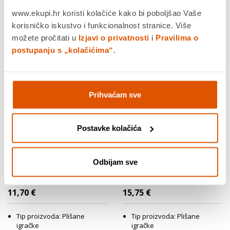
www.ekupi.hr koristi kolačiće kako bi poboljšao Vaše
korisničko iskustvo i funkcionalnost stranice. Više
možete pročitati u
Izjavi o privatnosti
i
Pravilima o
postupanju s „kolačićima“
.
Prihvaćam sve
Postavke kolačića
Squishmallows - Hawk -
Squishmallows - Dieric -
Odbijam sve
Zeleni tie-dye
Žuti zmaj s crvenom kosom
izvanzemaljac - 35cm
- 40cm
21,99 €
28,99 €
11,70 €
15,75 €
Tip proizvoda: Plišane
Tip proizvoda: Plišane
igračke
igračke