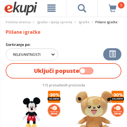
0
Početna stranica
Igračke i dječja oprema
Igračke
Plišane igračke
Plišane igračke
Sortiranje po:
Uključi popuste
115 pronađenih proizvoda