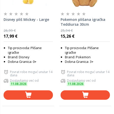
Disney pliš Mickey - Large
Pokemon plišana igračka
Teddiursa 30cm
26,99 €
25,94 €
17,99 €
15,26 €
Tip proizvoda: Plišane
Tip proizvoda: Plišane
igračke
igračke
Brand: Disney
Brand: Pokemon
Dobna Granica: 0+
Dobna Granica: 3+
Povrat robe moguć unutar 14
Povrat robe moguć unutar 14
dana
dana
Dostavljamo već od
Dostavljamo već od
11.08.2026
11.08.2026