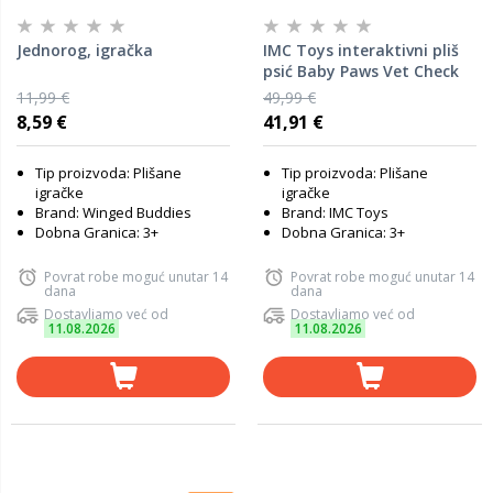
Jednorog, igračka
IMC Toys interaktivni pliš
psić Baby Paws Vet Check
11,99 €
49,99 €
8,59 €
41,91 €
Tip proizvoda: Plišane
Tip proizvoda: Plišane
igračke
igračke
Brand: Winged Buddies
Brand: IMC Toys
Dobna Granica: 3+
Dobna Granica: 3+
Povrat robe moguć unutar 14
Povrat robe moguć unutar 14
dana
dana
Dostavljamo već od
Dostavljamo već od
11.08.2026
11.08.2026