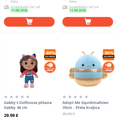
dana
dana
Dostavljamo već od
Dostavljamo već od
11.08.2026
11.08.2026
Gabby's Dollhouse plišana
Adopt Me Squishmallows
Gabby 46 cm
35cm - Pčela Kraljica
29,99 €
29,99 €