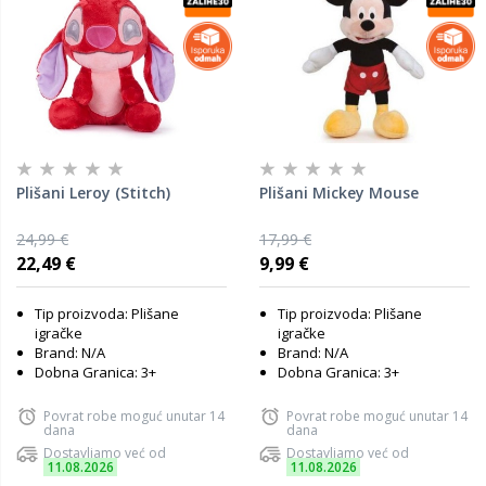
Plišani Leroy (Stitch)
Plišani Mickey Mouse
24,99 €
17,99 €
22,49 €
9,99 €
Tip proizvoda: Plišane
Tip proizvoda: Plišane
igračke
igračke
Brand: N/A
Brand: N/A
Dobna Granica: 3+
Dobna Granica: 3+
Povrat robe moguć unutar 14
Povrat robe moguć unutar 14
dana
dana
Dostavljamo već od
Dostavljamo već od
11.08.2026
11.08.2026