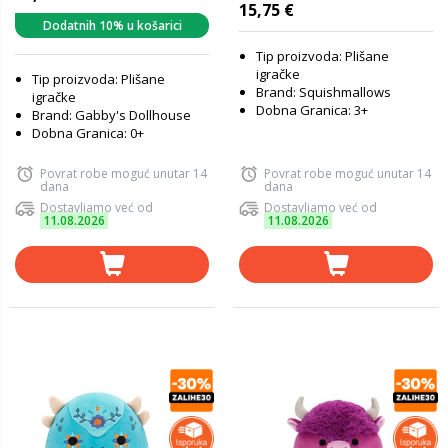
15,75 €
Dodatnih 10% u košarici
Tip proizvoda: Plišane
igračke
Tip proizvoda: Plišane
Brand: Squishmallows
igračke
Dobna Granica: 3+
Brand: Gabby's Dollhouse
Dobna Granica: 0+
Povrat robe moguć unutar 14
Povrat robe moguć unutar 14
dana
dana
Dostavljamo već od
Dostavljamo već od
11.08.2026
11.08.2026