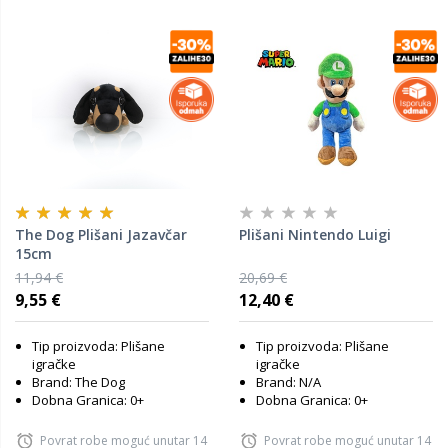
The Dog Plišani Jazavčar
Plišani Nintendo Luigi
15cm
11,94 €
20,69 €
9,55 €
12,40 €
Tip proizvoda: Plišane
Tip proizvoda: Plišane
igračke
igračke
Brand: The Dog
Brand: N/A
Dobna Granica: 0+
Dobna Granica: 0+
Povrat robe moguć unutar 14
Povrat robe moguć unutar 14