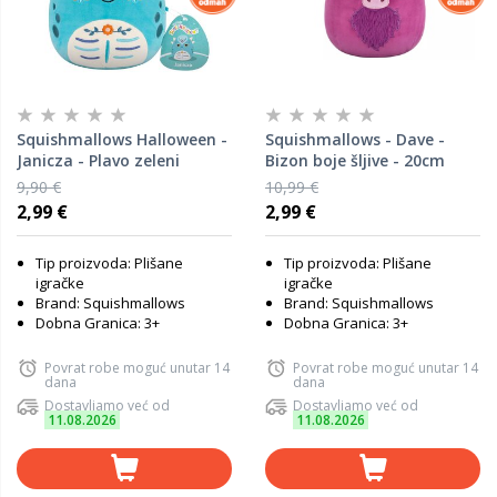
Squishmallows Halloween -
Squishmallows - Dave -
Janicza - Plavo zeleni
Bizon boje šljive - 20cm
ankylosaurus - 20cm
9,90 €
10,99 €
2,99 €
2,99 €
Tip proizvoda: Plišane
Tip proizvoda: Plišane
igračke
igračke
Brand: Squishmallows
Brand: Squishmallows
Dobna Granica: 3+
Dobna Granica: 3+
Povrat robe moguć unutar 14
Povrat robe moguć unutar 14
dana
dana
Dostavljamo već od
Dostavljamo već od
11.08.2026
11.08.2026