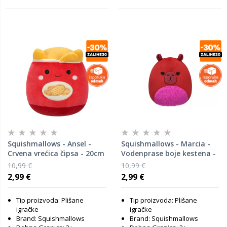
Squishmallows - Ansel -
Squishmallows - Marcia -
Crvena vrećica čipsa - 20cm
Vodenprase boje kestena -
20cm
10,99 €
10,99 €
2,99 €
2,99 €
Tip proizvoda: Plišane
Tip proizvoda: Plišane
igračke
igračke
Brand: Squishmallows
Brand: Squishmallows