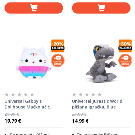
Universal Gabby's
Universal Jurassic World,
Dollhouse Mačkolačić,
plišana igračka, Blue
plišana igračka, 30 cm
21,99 €
21,99 €
19,79 €
14,99 €
Tip proizvoda: Plišane
Tip proizvoda: Plišane