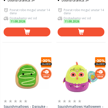
Dobna Granica: 3+
Dobna Granica: 3+
Povrat robe moguć unutar 14
Povrat robe moguć unutar 14
dana
dana
Dostavljamo već od
Dostavljamo već od
11.08.2026
11.08.2026
Squishmallows - Daisuke -
Squishmallows Halloween -