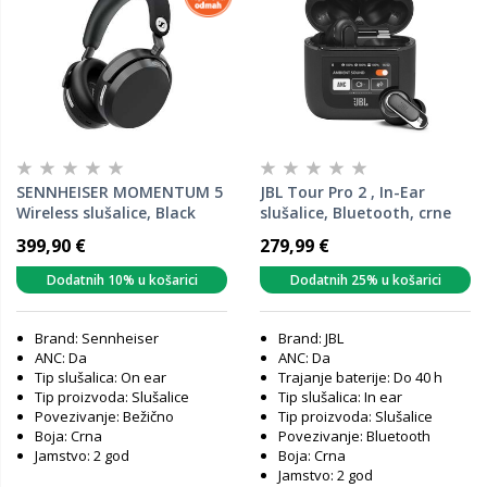
SENNHEISER MOMENTUM 5
JBL Tour Pro 2 , In-Ear
Wireless slušalice, Black
slušalice, Bluetooth, crne
399,90 €
279,99 €
Dodatnih 10% u košarici
Dodatnih 25% u košarici
Brand: Sennheiser
Brand: JBL
ANC: Da
ANC: Da
Tip slušalica: On ear
Trajanje baterije: Do 40 h
Tip proizvoda: Slušalice
Tip slušalica: In ear
Povezivanje: Bežično
Tip proizvoda: Slušalice
Boja: Crna
Povezivanje: Bluetooth
Jamstvo: 2 god
Boja: Crna
Jamstvo: 2 god