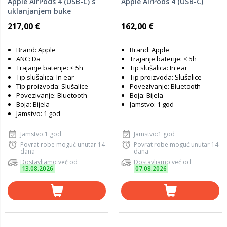
Apple AirPods 4 (USB-C) s
Apple AirPods 4 (USB-C)
uklanjanjem buke
217,00 €
162,00 €
Brand: Apple
Brand: Apple
ANC: Da
Trajanje baterije: < 5h
Trajanje baterije: < 5h
Tip slušalica: In ear
Tip slušalica: In ear
Tip proizvoda: Slušalice
Tip proizvoda: Slušalice
Povezivanje: Bluetooth
Povezivanje: Bluetooth
Boja: Bijela
Boja: Bijela
Jamstvo: 1 god
Jamstvo: 1 god
Jamstvo:1 god
Jamstvo:1 god
Povrat robe moguć unutar 14
Povrat robe moguć unutar 14
dana
dana
Dostavljamo već od
Dostavljamo već od
13.08.2026
07.08.2026