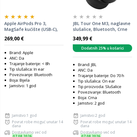
Apple AirPods Pro 3,
JBL Tour One M3, naglavne
MagSafe kućište (USB‑C),
slušalice, Bluetooth, Crne
mfhp4zm/a
269,00 €
349,99 €
Dodatnih 25% u košarici
Brand: Apple
ANC: Da
Trajanje baterije: < 8h
Brand: JBL
Tip slušalica: In ear
ANC: Da
Povezivanje: Bluetooth
Trajanje baterije: Do 70 h
Boja: Bijela
Tip slušalica: On ear
Jamstvo: 1 god
Tip proizvoda: Slušalice
Povezivanje: Bluetooth
Boja: Crna
Jamstvo: 2 god
Jamstvo:1 god
Jamstvo:2 god
Povrat robe moguć unutar 14
Povrat robe moguć unutar 14
dana
dana
Dostavljamo već od
Dostavljamo već od
07.08.2026
07.08.2026