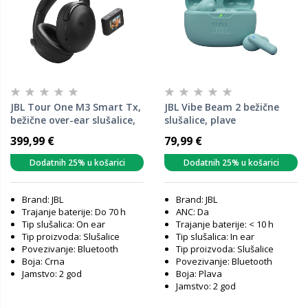
JBL Tour One M3 Smart Tx,
JBL Vibe Beam 2 bežične
bežične over-ear slušalice,
slušalice, plave
crne
399,99 €
79,99 €
Dodatnih 25% u košarici
Dodatnih 25% u košarici
Brand: JBL
Brand: JBL
Trajanje baterije: Do 70 h
ANC: Da
Tip slušalica: On ear
Trajanje baterije: < 10 h
Tip proizvoda: Slušalice
Tip slušalica: In ear
Povezivanje: Bluetooth
Tip proizvoda: Slušalice
Boja: Crna
Povezivanje: Bluetooth
Jamstvo: 2 god
Boja: Plava
Jamstvo: 2 god