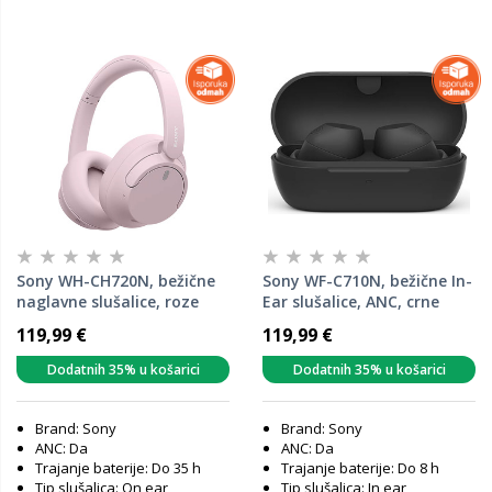
Sony WH-CH720N, bežične
Sony WF-C710N, bežične In-
naglavne slušalice, roze
Ear slušalice, ANC, crne
(WHCH720NP.CE7)
(WFC710NB.CE7)
119,99 €
119,99 €
Dodatnih 35% u košarici
Dodatnih 35% u košarici
Brand: Sony
Brand: Sony
ANC: Da
ANC: Da
Trajanje baterije: Do 35 h
Trajanje baterije: Do 8 h
Tip slušalica: On ear
Tip slušalica: In ear