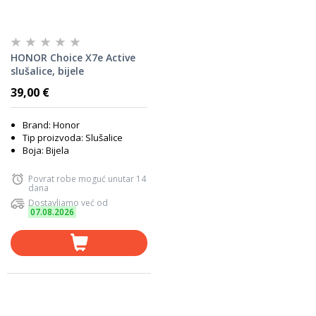
HONOR Choice X7e Active
slušalice, bijele
39,00 €
Brand: Honor
Tip proizvoda: Slušalice
Boja: Bijela
Povrat robe moguć unutar 14
dana
Dostavljamo već od
07.08.2026