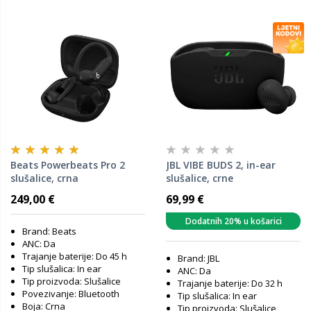
Beats Powerbeats Pro 2
JBL VIBE BUDS 2, in-ear
slušalice, crna
slušalice, crne
249,00 €
69,99 €
Dodatnih 20% u košarici
Brand: Beats
ANC: Da
Trajanje baterije: Do 45 h
Brand: JBL
Tip slušalica: In ear
ANC: Da
Tip proizvoda: Slušalice
Trajanje baterije: Do 32 h
Povezivanje: Bluetooth
Tip slušalica: In ear
Boja: Crna
Tip proizvoda: Slušalice