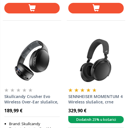
Skullcandy Crusher Evo
SENNHEISER MOMENTUM 4
Wireless Over-Ear slušalice,
Wireless slušalice, crne
True Black
189,99 €
329,90 €
Dodatnih 25% u košarici
Brand: Skullcandy