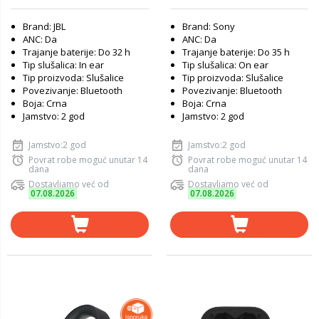
Brand: JBL
Brand: Sony
ANC: Da
ANC: Da
Trajanje baterije: Do 32 h
Trajanje baterije: Do 35 h
Tip slušalica: In ear
Tip slušalica: On ear
Tip proizvoda: Slušalice
Tip proizvoda: Slušalice
Povezivanje: Bluetooth
Povezivanje: Bluetooth
Boja: Crna
Boja: Crna
Jamstvo: 2 god
Jamstvo: 2 god
Jamstvo:2 god
Jamstvo:2 god
Povrat robe moguć unutar 14
Povrat robe moguć unutar 14
dana
dana
Dostavljamo već od
Dostavljamo već od
07.08.2026
07.08.2026