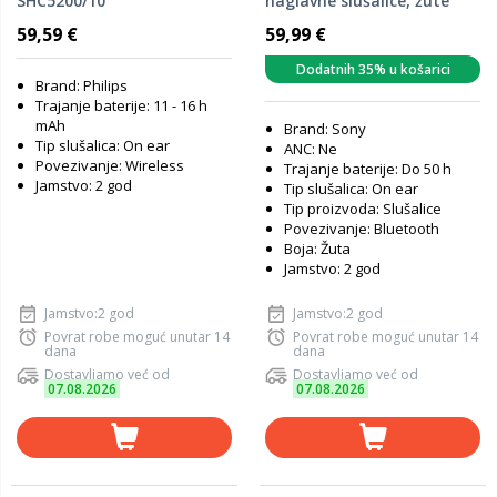
SHC5200/10
naglavne slušalice, žute
(WHCH520Y.CE7)
59,59 €
59,99 €
Dodatnih 35% u košarici
Brand: Philips
Trajanje baterije: 11 - 16 h
mAh
Brand: Sony
Tip slušalica: On ear
ANC: Ne
Povezivanje: Wireless
Trajanje baterije: Do 50 h
Jamstvo: 2 god
Tip slušalica: On ear
Tip proizvoda: Slušalice
Povezivanje: Bluetooth
Boja: Žuta
Jamstvo: 2 god
Jamstvo:2 god
Jamstvo:2 god
Povrat robe moguć unutar 14
Povrat robe moguć unutar 14
dana
dana
Dostavljamo već od
Dostavljamo već od
07.08.2026
07.08.2026