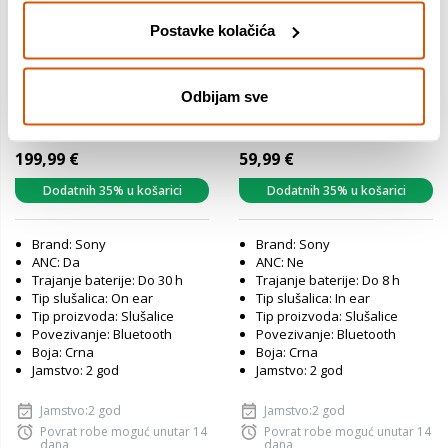
Postavke kolačića
Odbijam sve
Sony ULT WEAR, bežične
Sony WF-C510, bežične In-
naglavne slušalice, ANC,
Ear slušalice, crne
crne (WHULT900NB.CE7)
(WFC510B.CE7)
199,99 €
59,99 €
Dodatnih 35% u košarici
Dodatnih 35% u košarici
Brand: Sony
Brand: Sony
ANC: Da
ANC: Ne
Trajanje baterije: Do 30 h
Trajanje baterije: Do 8 h
Tip slušalica: On ear
Tip slušalica: In ear
Tip proizvoda: Slušalice
Tip proizvoda: Slušalice
Povezivanje: Bluetooth
Povezivanje: Bluetooth
Boja: Crna
Boja: Crna
Jamstvo: 2 god
Jamstvo: 2 god
Jamstvo:2 god
Jamstvo:2 god
Povrat robe moguć unutar 14
Povrat robe moguć unutar 14
dana
dana