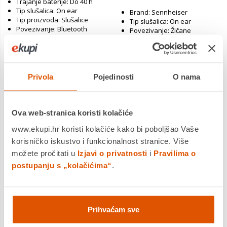
Trajanje baterije: Do 40 h
Tip slušalica: On ear
Brand: Sennheiser
Tip proizvoda: Slušalice
Tip slušalica: On ear
Povezivanje: Bluetooth
Povezivanje: Žičane
Boja: Crna
Boja: Crna
Jamstvo: 2 god
Jamstvo: 2 god
Jamstvo:2 god
Jamstvo:2 god
Privola
Pojedinosti
O nama
Povrat robe moguć unutar 14
Povrat robe moguć unutar 14
dana
dana
Dostavljamo već od
Dostavljamo već od
12.08.2026
18.08.2026
Ova web-stranica koristi kolačiće
www.ekupi.hr koristi kolačiće kako bi poboljšao Vaše
korisničko iskustvo i funkcionalnost stranice. Više
možete pročitati u
Izjavi o privatnosti
i
Pravilima o
postupanju s „kolačićima“
.
Prihvaćam sve