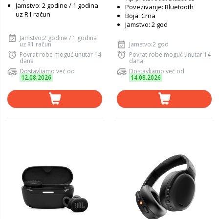
Jamstvo: 2 godine / 1 godina
Povezivanje: Bluetooth
uz R1 račun
Boja: Crna
Jamstvo: 2 god
Jamstvo:2 godine / 1 godina
uz R1 račun
Jamstvo:2 god
Povrat robe moguć unutar 14
Povrat robe moguć unutar 14
dana
dana
Dostavljamo već od
Dostavljamo već od
12.08.2026
14.08.2026