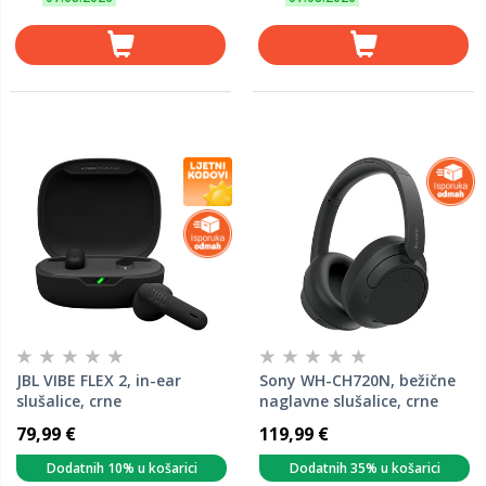
JBL VIBE FLEX 2, in-ear
Sony WH-CH720N, bežične
slušalice, crne
naglavne slušalice, crne
(WHCH720NB.CE7)
79,99 €
119,99 €
Dodatnih 10% u košarici
Dodatnih 35% u košarici