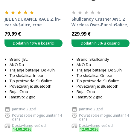
JBL ENDURANCE RACE 2, in-
Skullcandy Crusher ANC 2
ear slušalice, crne
Wireless Over-Ear slušalice,
True Black
79,99 €
229,99 €
Dodatnih 10% u košarici
Dodatnih 5% u košarici
Brand: JBL
Brand: Skullcandy
ANC: Da
ANC: Da
Trajanje baterije: Do 48 h
Trajanje baterije: Do 50 h
Tip slušalica: In ear
Tip slušalica: On ear
Tip proizvoda: Slušalice
Tip proizvoda: Slušalice
Povezivanje: Bluetooth
Povezivanje: Bluetooth
Boja: Crna
Boja: Crna
Jamstvo: 2 god
Jamstvo: 2 god
Jamstvo:2 god
Jamstvo:2 god
Povrat robe moguć unutar 14
Povrat robe moguć unutar 14
dana
dana
Dostavljamo već od
Dostavljamo već od
14.08.2026
12.08.2026