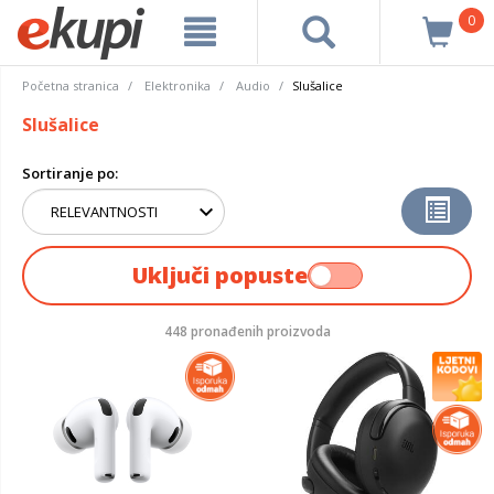
0
Početna stranica
Elektronika
Audio
Slušalice
Slušalice
Sortiranje po:
Uključi popuste
448 pronađenih proizvoda