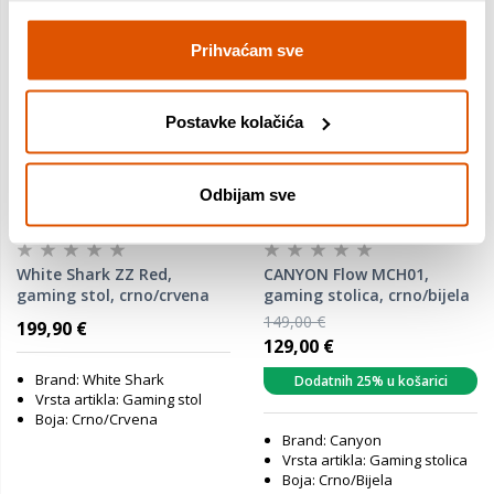
Prihvaćam sve
Postavke kolačića
Odbijam sve
White Shark ZZ Red,
CANYON Flow MCH01,
gaming stol, crno/crvena
gaming stolica, crno/bijela
White, (CNE-MCH01W)
149,00 €
199,90 €
129,00 €
Brand: White Shark
Dodatnih 25% u košarici
Vrsta artikla: Gaming stol
Boja: Crno/Crvena
Brand: Canyon
Vrsta artikla: Gaming stolica
Boja: Crno/Bijela