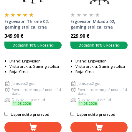
Ergovision Throne 02,
Ergovision Mikado 02,
gaming stolica, crna
gaming stolica, crna
349,90 €
229,90 €
Dodatnih 10% u košarici
Dodatnih 10% u košarici
Brand: Ergovision
Brand: Ergovision
Vrsta artikla: Gaming stolica
Vrsta artikla: Gaming stolica
Boja: Crna
Boja: Crna
Jamstvo:2 god
Jamstvo:2 god
Povrat robe moguć unutar 14
Povrat robe moguć unutar 14
dana
dana
Dostavljamo već od
Dostavljamo već od
11.08.2026
11.08.2026
Usporedite proizvod
Usporedite proizvod