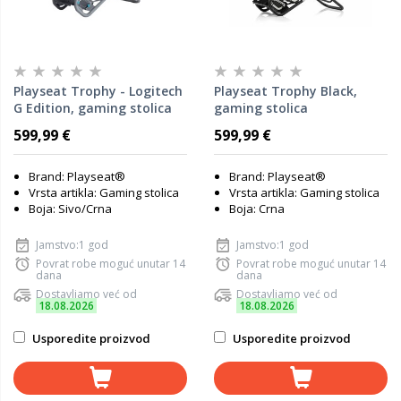
Playseat Trophy - Logitech
Playseat Trophy Black,
G Edition, gaming stolica
gaming stolica
599,99 €
599,99 €
Brand: Playseat®
Brand: Playseat®
Vrsta artikla: Gaming stolica
Vrsta artikla: Gaming stolica
Boja: Sivo/Crna
Boja: Crna
Jamstvo:1 god
Jamstvo:1 god
Povrat robe moguć unutar 14
Povrat robe moguć unutar 14
dana
dana
Dostavljamo već od
Dostavljamo već od
18.08.2026
18.08.2026
Usporedite proizvod
Usporedite proizvod