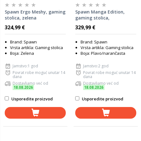
Spawn Ergo Meshy, gaming
Spawn Manga Edition,
stolica, zelena
gaming stolica,
plavo/narančasta
324,99 €
329,99 €
Brand: Spawn
Brand: Spawn
Vrsta artikla: Gaming stolica
Vrsta artikla: Gaming stolica
Boja: Zelena
Boja: Plavo/narančasta
Jamstvo:1 god
Jamstvo:2 god
Povrat robe moguć unutar 14
Povrat robe moguć unutar 14
dana
dana
Dostavljamo već od
Dostavljamo već od
18.08.2026
18.08.2026
Usporedite proizvod
Usporedite proizvod