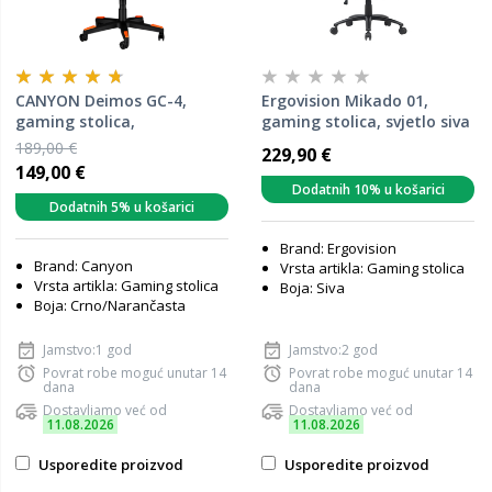
CANYON Deimos GС-4,
Ergovision Mikado 01,
gaming stolica,
gaming stolica, svjetlo siva
crno/narančasta (CND-
189,00 €
229,90 €
SGCH4)
149,00 €
Dodatnih 10% u košarici
Dodatnih 5% u košarici
Brand: Ergovision
Brand: Canyon
Vrsta artikla: Gaming stolica
Vrsta artikla: Gaming stolica
Boja: Siva
Boja: Crno/Narančasta
Jamstvo:1 god
Jamstvo:2 god
Povrat robe moguć unutar 14
Povrat robe moguć unutar 14
dana
dana
Dostavljamo već od
Dostavljamo već od
11.08.2026
11.08.2026
Usporedite proizvod
Usporedite proizvod