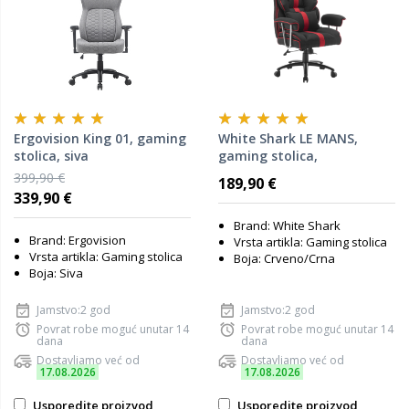
Ergovision King 01, gaming
White Shark LE MANS,
stolica, siva
gaming stolica,
crno/crvena
399,90 €
189,90 €
339,90 €
Brand: White Shark
Brand: Ergovision
Vrsta artikla: Gaming stolica
Vrsta artikla: Gaming stolica
Boja: Crveno/Crna
Boja: Siva
Jamstvo:2 god
Jamstvo:2 god
Povrat robe moguć unutar 14
Povrat robe moguć unutar 14
dana
dana
Dostavljamo već od
Dostavljamo već od
17.08.2026
17.08.2026
Usporedite proizvod
Usporedite proizvod