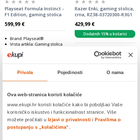
Playseat Formula Instinct -
Razer Enki, gaming stolica,
F1 Edition, gaming stolica
crna, RZ38-03720300-R3G1
599,99 €
429,99 €
Dodatnih 15% u košarici
Brand: Playseat®
Vrsta artikla: Gaming stolica
Boja: Bijela
Brand: Razer
Vrsta artikla: Gaming stolica
Boja: Crna
Privola
Pojedinosti
O nama
Jamstvo:1 god
Jamstvo:3 god
Povrat robe moguć unutar 14
Povrat robe moguć unutar 14
dana
dana
Dostavljamo već od
Dostavljamo već od
Ova web-stranica koristi kolačiće
18.08.2026
11.08.2026
www.ekupi.hr koristi kolačiće kako bi poboljšao Vaše
Usporedite proizvod
Usporedite proizvod
korisničko iskustvo i funkcionalnost stranice. Više
možete pročitati u
Izjavi o privatnosti
i
Pravilima o
postupanju s „kolačićima“
.