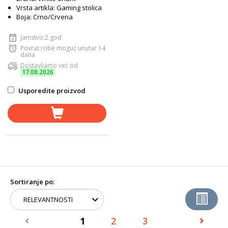
Vrsta artikla: Gaming stolica
Boja: Crno/Crvena
Jamstvo:2 god
Povrat robe moguć unutar 14
dana
Dostavljamo već od
17.08.2026
Usporedite proizvod
Sortiranje po:
1
2
3