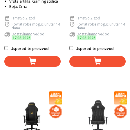
Vrsta artikla: Gaming stolica
Boja: Crna
Jamstvo:2 god
Jamstvo:2 god
Povrat robe moguć unutar 14
Povrat robe moguć unutar 14
dana
dana
Dostavljamo već od
Dostavljamo već od
17.08.2026
17.08.2026
Usporedite proizvod
Usporedite proizvod