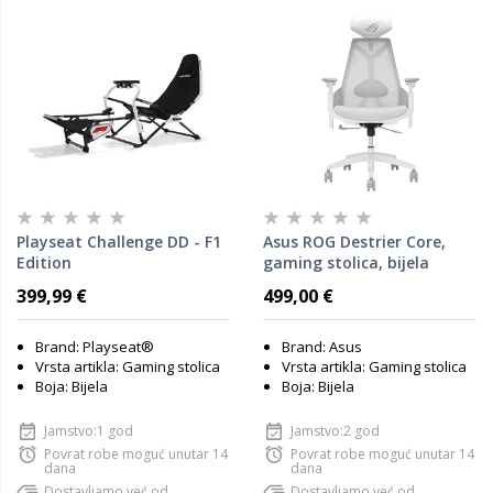
Playseat Challenge DD - F1
Asus ROG Destrier Core,
Edition
gaming stolica, bijela
399,99 €
499,00 €
Brand: Playseat®
Brand: Asus
Vrsta artikla: Gaming stolica
Vrsta artikla: Gaming stolica
Boja: Bijela
Boja: Bijela
Jamstvo:1 god
Jamstvo:2 god
Povrat robe moguć unutar 14
Povrat robe moguć unutar 14
dana
dana
Dostavljamo već od
Dostavljamo već od