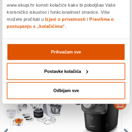
www.ekupi.hr koristi kolačiće kako bi poboljšao Vaše
korisničko iskustvo i funkcionalnost stranice. Više
možete pročitati u
Izjavi o privatnosti
i
Pravilima o
Bosch usisavač BCS61113
Tefal friteza easyfry
postupanju s „kolačićima“
.
EY905D10
211,99 €
159,99 €
199,99 €
129,99 €
Prihvaćam sve
Postavke kolačića
NAJPRODAVANIJI PROIZVODI
Odbijam sve