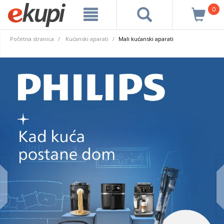
0
Početna stranica
Kućanski aparati
Mali kućanski aparati
prev