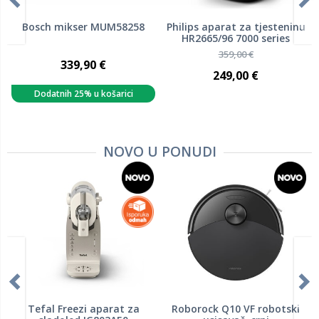
Bosch mikser MUM58258
Philips aparat za tjesteninu
HR2665/96 7000 series
359,00 €
339,90 €
249,00 €
Dodatnih 25% u košarici
NOVO U PONUDI
Tefal Freezi aparat za
Roborock Q10 VF robotski