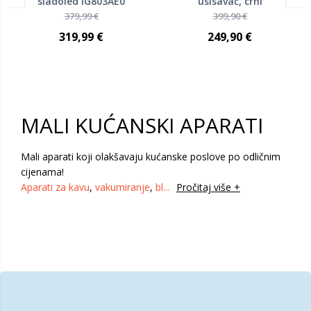
sladoled IG803AE0
usisavač, crni
379,99 €
399,90 €
319,99 €
249,90 €
MALI KUĆANSKI APARATI
Mali aparati koji olakšavaju kućanske poslove po odličnim
cijenama!
Aparati za kavu
,
vakumiranje
,
bl
...
Pročitaj više +