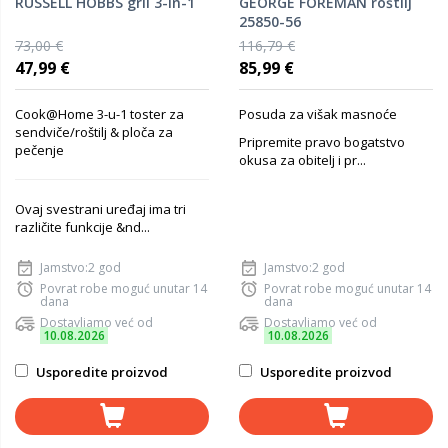
RUSSELL HOBBS gril 3-in-1
GEORGE FOREMAN roštilj
25850-56
73,00 €
116,79 €
47,99 €
85,99 €
Cook@Home 3-u-1 toster za
Posuda za višak masnoće
sendviče/roštilj & ploča za
Pripremite pravo bogatstvo
pečenje
okusa za obitelj i pr...
Ovaj svestrani uređaj ima tri
različite funkcije &nd...
Jamstvo:2 god
Jamstvo:2 god
Povrat robe moguć unutar 14
Povrat robe moguć unutar 14
dana
dana
Dostavljamo već od
Dostavljamo već od
10.08.2026
10.08.2026
Usporedite proizvod
Usporedite proizvod