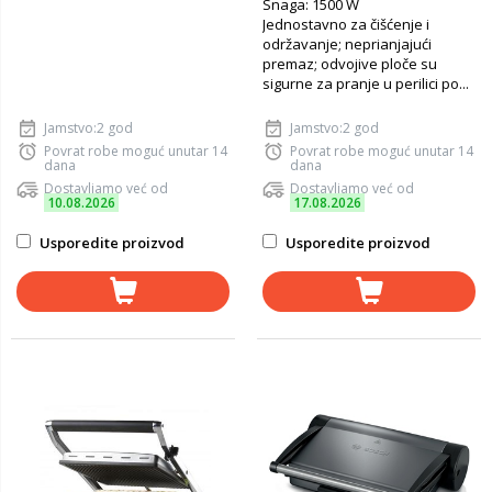
Snaga: 1500 W
Jednostavno za čišćenje i
održavanje; neprianjajući
premaz; odvojive ploče su
sigurne za pranje u perilici po...
Jamstvo:2 god
Jamstvo:2 god
Povrat robe moguć unutar 14
Povrat robe moguć unutar 14
dana
dana
Dostavljamo već od
Dostavljamo već od
10.08.2026
17.08.2026
Usporedite proizvod
Usporedite proizvod