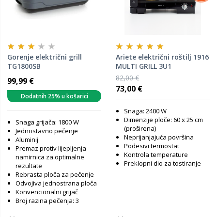
Gorenje električni grill
Ariete električni roštilj 1916
TG1800SB
MULTI GRILL 3U1
82,00 €
99,99 €
73,00 €
Dodatnih 25% u košarici
Snaga: 2400 W
Dimenzije ploče: 60 x 25 cm
Snaga grijača: 1800 W
(proširena)
Jednostavno pečenje
Neprijanjajuća površina
Aluminij
Podesivi termostat
Premaz protiv lijepljenja
Kontrola temperature
namirnica za optimalne
Preklopni dio za tostiranje
rezultate
Rebrasta ploča za pečenje
Odvojiva jednostrana ploča
Konvencionalni grijač
Broj razina pečenja: 3