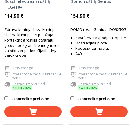
Bosch električni roštilj
Domo roštilj Genius
TCG4104
114,90 €
154,90 €
Zdrava kuhinja, brza kuhinja,
DOMO roštilj Genius - DO9259G
slasna kuhinja - tri položaja
Savršena raspodjela topline
kontaktnog roštilja otvaraju
Odstranjiva ploča
gotovo bezgranične mogućnosti
Podesivi termostat
za otkrivanje domišljatih ideja.
240...
Zatvoren ka...
Jamstvo:2 god
Jamstvo:2 god
Povrat robe moguć unutar 14
Povrat robe moguć unutar 14
dana
dana
Dostavljamo već od
Dostavljamo već od
18.08.2026
14.08.2026
Usporedite proizvod
Usporedite proizvod