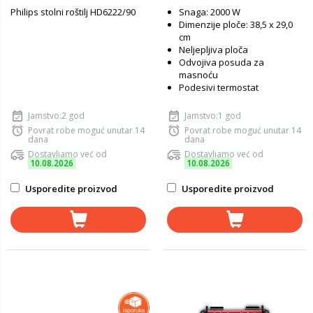
Philips stolni roštilj HD6222/90
Snaga: 2000 W
Dimenzije ploče: 38,5 x 29,0
cm
Neljepljiva ploča
Odvojiva posuda za
masnoću
Podesivi termostat
Jamstvo:2 god
Jamstvo:1 god
Povrat robe moguć unutar 14
Povrat robe moguć unutar 14
dana
dana
Dostavljamo već od
Dostavljamo već od
10.08.2026
10.08.2026
Usporedite proizvod
Usporedite proizvod