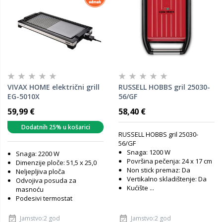
VIVAX HOME električni grill
RUSSELL HOBBS gril 25030-
EG-5010X
56/GF
59,99 €
58,40 €
Dodatnih 25% u košarici
RUSSELL HOBBS gril 25030-
56/GF
Snaga: 1200 W
Snaga: 2200 W
Površina pečenja: 24 x 17 cm
Dimenzije ploče: 51,5 x 25,0
Non stick premaz: Da
Neljepljiva ploča
Vertikalno skladištenje: Da
Odvojiva posuda za
Kućište ...
masnoću
Podesivi termostat
Jamstvo:2 god
Jamstvo:2 god