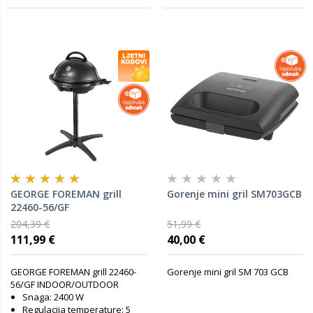
GEORGE FOREMAN grill
Gorenje mini gril SM703GCB
22460-56/GF
INDOOR/OUTDOOR
204,39 €
51,99 €
111,99 €
40,00 €
GEORGE FOREMAN grill 22460-
Gorenje mini gril SM 703 GCB
56/GF INDOOR/OUTDOOR
Snaga: 2400 W
Regulacija temperature: 5