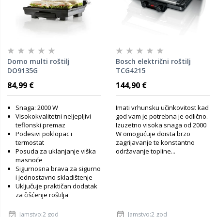
Domo multi roštilj
Bosch električni roštilj
DO9135G
TCG4215
84,99 €
144,90 €
Snaga: 2000 W
Imati vrhunsku učinkovitost kad
Visokokvalitetni neljepljivi
god vam je potrebna je odlično.
teflonski premaz
Izuzetno visoka snaga od 2000
Podesivi poklopac i
W omogućuje doista brzo
termostat
zagrijavanje te konstantno
Posuda za uklanjanje viška
održavanje topline...
masnoće
Sigurnosna brava za sigurno
i jednostavno skladištenje
Uključuje praktičan dodatak
za čišćenje roštilja
Jamstvo:2 god
Jamstvo:2 god