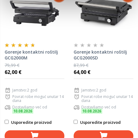
Gorenje kontaktni roštilj
Gorenje kontaktni roštilj
GCG2000M
GCG2000SD
79,99 €
87,99 €
62,00 €
64,00 €
Jamstvo:2 god
Jamstvo:2 god
Povrat robe moguć unutar 14
Povrat robe moguć unutar 14
dana
dana
Dostavljamo već od
Dostavljamo već od
10.08.2026
10.08.2026
Usporedite proizvod
Usporedite proizvod