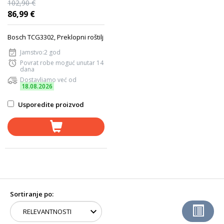
102,90 €
86,99 €
Bosch TCG3302, Preklopni roštilj
Jamstvo:2 god
Povrat robe moguć unutar 14
dana
Dostavljamo već od
18.08.2026
Usporedite proizvod
Sortiranje po: