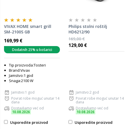
VIVAX HOME smart grill
Philips stolni roštilj
SM-2100S GB
HD6212/90
169,00 €
169,99 €
129,00 €
Dodatnih 25% u košarici
Tip proizvoda:Tosteri
Brand:Vivax
Jamstvo:1 god
Snaga:2100 W
Jamstvo:1 god
Jamstvo:2 god
Povrat robe moguć unutar 14
Povrat robe moguć unutar 14
dana
dana
Dostavljamo već od
Dostavljamo već od
10.08.2026
10.08.2026
Usporedite proizvod
Usporedite proizvod