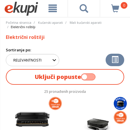
0
Početna stranica
Kućanski aparati
Mali kućanski aparati
Električni roštilji
Električni roštilji
Sortiranje po:
Uključi popuste
25 pronađenih proizvoda