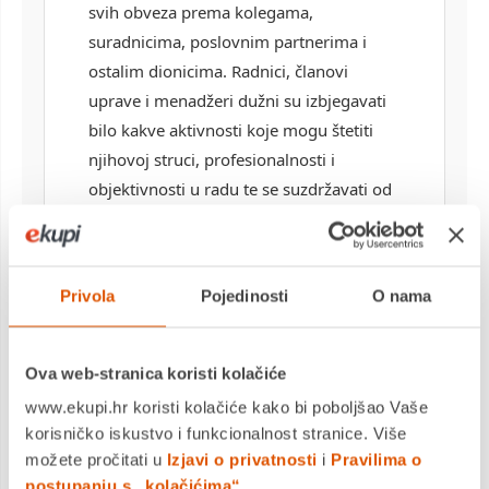
svih obveza prema kolegama,
suradnicima, poslovnim partnerima i
ostalim dionicima. Radnici, članovi
uprave i menadžeri dužni su izbjegavati
bilo kakve aktivnosti koje mogu štetiti
njihovoj struci, profesionalnosti i
objektivnosti u radu te se suzdržavati od
aktivnosti koje su suprotne interesima
Društva.
Svako netočno prikazivanje činjenica,
Privola
Pojedinosti
O nama
prikrivanje i zadržavanje podataka i
informacija kojima bi radnici ostvarili
Ova web-stranica koristi kolačiće
korist za sebe ili drugoga ili štetili
interesima Društva strogo je zabranjeno.
www.ekupi.hr koristi kolačiće kako bi poboljšao Vaše
korisničko iskustvo i funkcionalnost stranice. Više
Radnici, članovi uprave i menadžeri su se
možete pročitati u
Izjavi o privatnosti
i
Pravilima o
dužni prema kolegama, suradnicima i
postupanju s „kolačićima“
.