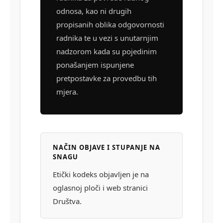
odnosa, kao ni drugih
propisanih oblika odgovornosti
radnika te u vezi s unutarnjim
nadzorom kada su pojedinim
ponašanjem ispunjene
pretpostavke za provedbu tih
mjera.
NAČIN OBJAVE I STUPANJE NA
SNAGU
Etički kodeks objavljen je na
oglasnoj ploči i web stranici
Društva.