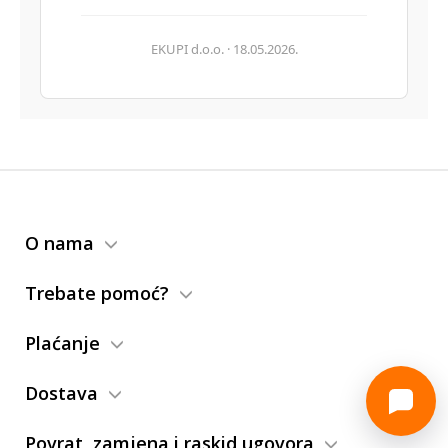
EKUPI d.o.o. · 18.05.2026.
O nama
Trebate pomoć?
Plaćanje
Dostava
Povrat, zamjena i raskid ugovora