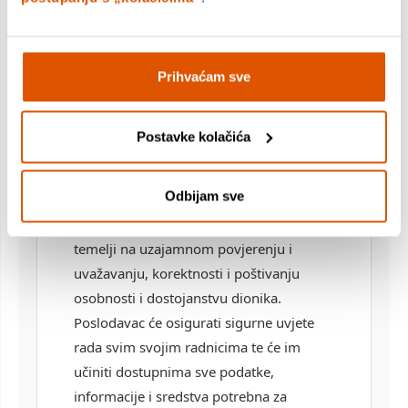
poslovnim partnerima odnositi s
poštovanjem, kao i prema svim ostalim
osobama s kojima kontaktiraju prigodom
Prihvaćam sve
obavljanja poslova.
Postavke kolačića
NAČELO POVJERENJA I KOLEGIJALNOSTI
Odbijam sve
Radnici su dužni međusobno i u svom
poslovanju postupati na način koji se
temelji na uzajamnom povjerenju i
uvažavanju, korektnosti i poštivanju
osobnosti i dostojanstvu dionika.
Poslodavac će osigurati sigurne uvjete
rada svim svojim radnicima te će im
učiniti dostupnima sve podatke,
informacije i sredstva potrebna za