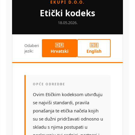
EKUPI D.O.O.
Etički kodeks
18.05.2026.
🇭🇷
🇬🇧
Odaberi
jezik:
Hrvatski
English
OPĆE ODREDBE
Ovim Etičkim kodeksom utvrđuju
se najviši standardi, pravila
ponašanja te etička načela kojih
su se dužni pridržavati odnosno u
skladu s njima postupati u