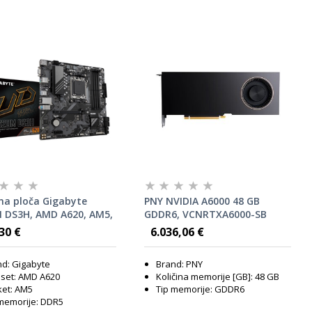
na ploča Gigabyte
PNY NVIDIA A6000 48 GB
 DS3H, AMD A620, AM5,
GDDR6, VCNRTXA6000-SB
30 €
6.036,06 €
d: Gigabyte
Brand: PNY
set: AMD A620
Količina memorije [GB]: 48 GB
ket: AM5
Tip memorije: GDDR6
memorije: DDR5