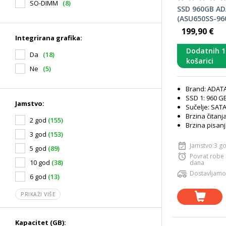
SO-DIMM
(8)
SSD 960GB AD
(ASU650SS-96
199,90 €
Integrirana grafika:
Dodatnih 
Da
(18)
košarici
Ne
(5)
Brand: ADAT
SSD 1: 960 G
Jamstvo:
Sučelje: SATA 
Brzina čitanj
2 god
(155)
Brzina pisan
3 god
(153)
Jamstvo:3 g
5 god
(89)
Povrat robe
10 god
(38)
dana
Dostavljamo
6 god
(13)
PRIKAŽI VIŠE
Kapacitet (GB):