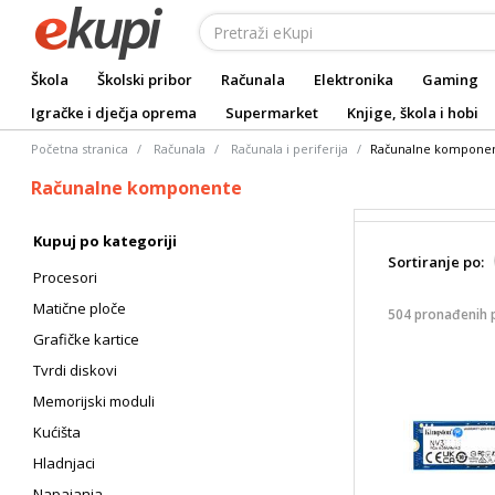
Škola
Školski pribor
Računala
Elektronika
Gaming
Igračke i dječja oprema
Supermarket
Knjige, škola i hobi
Početna stranica
Računala
Računala i periferija
Računalne kompone
Računalne komponente
Kupuj po kategoriji
Sortiranje po:
Procesori
Matične ploče
504 pronađenih 
Grafičke kartice
Tvrdi diskovi
Memorijski moduli
Kućišta
Hladnjaci
Napajanja