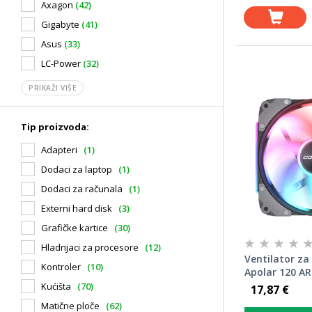
Axagon
(42)
Gigabyte
(41)
Asus
(33)
LC-Power
(32)
PRIKAŽI VIŠE
Tip proizvoda:
Adapteri
(1)
Dodaci za laptop
(1)
Dodaci za računala
(1)
Externi hard disk
(3)
Grafičke kartice
(30)
Hladnjaci za procesore
(12)
Ventilator za
Kontroler
(10)
Apolar 120 AR
Kućišta
(70)
17,87 €
Matične ploče
(62)