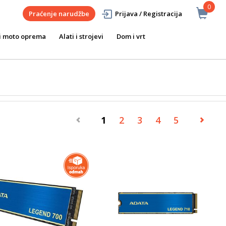
0
Praćenje narudžbe
Prijava / Registracija
i moto oprema
Alati i strojevi
Dom i vrt
1
2
3
4
5