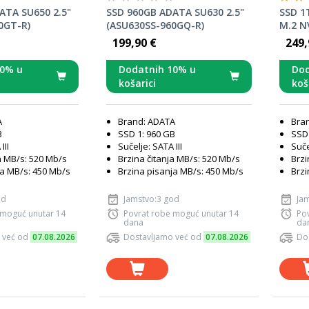
ATA SU650 2.5"
SSD 960GB ADATA SU630 2.5"
SSD 1
0GT-R)
(ASU630SS-960GQ-R)
M.2 N
C)
199,90 €
249,
10% u
Dodatnih 10% u
Dod
košarici
koš
A
Brand: ADATA
Bra
B
SSD 1: 960 GB
SSD 
III
Sučelje: SATA III
Suče
a MB/s: 520 Mb/s
Brzina čitanja MB/s: 520 Mb/s
Brzi
ja MB/s: 450 Mb/s
Brzina pisanja MB/s: 450 Mb/s
Brzi
od
Jamstvo:3 god
Ja
 moguć unutar 14
Povrat robe moguć unutar 14
Po
dana
da
 već od
07.08.2026
Dostavljamo već od
07.08.2026
Do