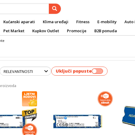
Kućanski aparati
Klima uređaji
Fitness
E-mobility
Auto 
Pet Market
Kupkov Outlet
Promocije
B2B ponuda
nte
Uključi popuste
proizvoda