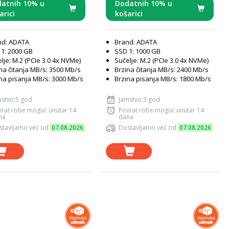
atnih 10% u
Dodatnih 10% u
arici
košarici
nd: ADATA
Brand: ADATA
1: 2000 GB
SSD 1: 1000 GB
lje: M.2 (PCIe 3.0 4x NVMe)
Sučelje: M.2 (PCIe 3.0 4x NVMe)
na čitanja MB/s: 3500 Mb/s
Brzina čitanja MB/s: 2400 Mb/s
na pisanja MB/s: 3000 Mb/s
Brzina pisanja MB/s: 1800 Mb/s
mstvo:5 god
Jamstvo:3 god
vrat robe moguć unutar 14
Povrat robe moguć unutar 14
na
dana
stavljamo već od
07.08.2026
Dostavljamo već od
07.08.2026