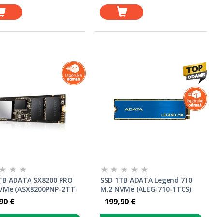
TB ADATA SX8200 PRO
SSD 1TB ADATA Legend 710
VMe (ASX8200PNP-2TT-
M.2 NVMe (ALEG-710-1TCS)
90 €
199,90 €