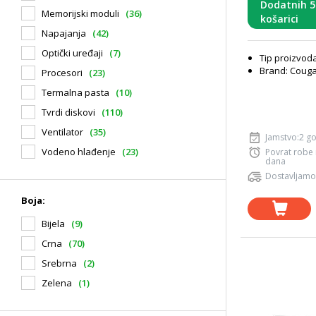
Dodatnih 
Memorijski moduli
(36)
košarici
Napajanja
(42)
Optički uređaji
(7)
Tip proizvoda
Brand: Coug
Procesori
(23)
Termalna pasta
(10)
Tvrdi diskovi
(110)
Ventilator
(35)
Jamstvo:2 g
Vodeno hlađenje
(23)
Povrat robe
dana
Dostavljamo
Boja:
Bijela
(9)
Crna
(70)
Srebrna
(2)
Zelena
(1)