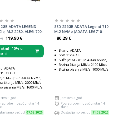
12GB ADATA LEGEND
SSD 256GB ADATA Legend 710
CIe, M.2 2280, ALEG-700-
M.2 NVMe (ADATA-LEG710-
S
256G)
119,90 €
80,29 €
 €
atnih 10% u
Brand: ADATA
arici
SSD 1: 256 GB
Sučelje: M.2 (PCIe 4.0 4x NVMe)
Brzina čitanja MB/s: 2100 Mb/s
nd: ADATA
Brzina pisanja MB/s: 1000 Mb/s
1: 512 GB
lje: M.2 (PCIe 3.0 4x NVMe)
na čitanja MB/s: 2000 Mb/s
na pisanja MB/s: 1600 Mb/s
stvo:3 god
Jamstvo:3 god
rat robe moguć unutar 14
Povrat robe moguć unutar 14
na
dana
tavljamo već od
07.08.2026
Dostavljamo već od
11.08.2026