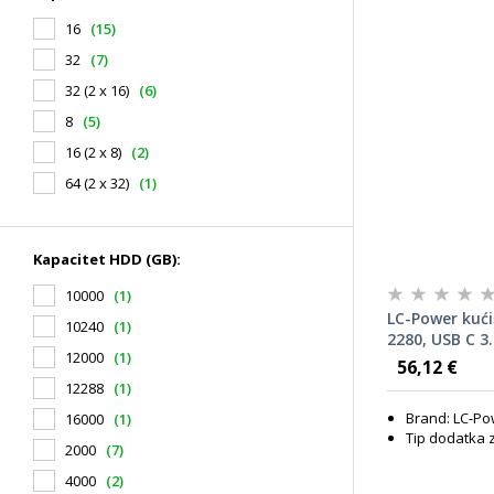
16
(15)
32
(7)
32 (2 x 16)
(6)
8
(5)
16 (2 x 8)
(2)
64 (2 x 32)
(1)
Kapacitet HDD (GB):
10000
(1)
LC-Power kuć
10240
(1)
2280, USB C 3
12000
(1)
kućište za H
56,12 €
12288
(1)
Brand: LC-Po
16000
(1)
Tip dodatka 
2000
(7)
4000
(2)