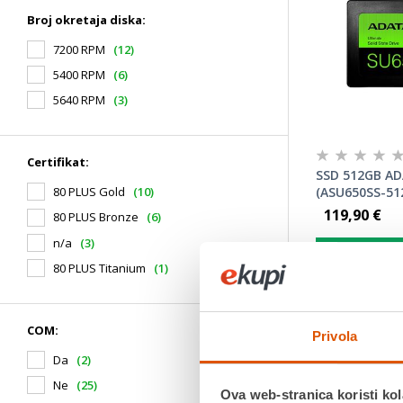
Broj okretaja diska:
7200 RPM
(12)
5400 RPM
(6)
5640 RPM
(3)
Certifikat:
SSD 512GB AD
(ASU650SS-51
80 PLUS Gold
(10)
119,90 €
80 PLUS Bronze
(6)
n/a
(3)
Dodatnih 
košarici
80 PLUS Titanium
(1)
Brand: ADAT
COM:
SSD 1: 512 G
Privola
Sučelje: SATA 
Da
(2)
Brzina čitanj
Brzina pisan
Ne
(25)
Ova web-stranica koristi kol