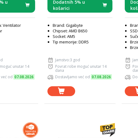
5% u
Dodatnih 5% u
Dod
košarici
koš
: Ventilator
Brand: Gigabyte
Bra
ar
Chipset: AMD B650
SSD 
Socket: AM5
Suče
Tip memorije: DDR5
Brzi
Brzi
od
Jamstvo:3 god
Ja
 moguć unutar 14
Povrat robe moguć unutar 14
Po
dana
da
 već od
07.08.2026
Dostavljamo već od
07.08.2026
Do