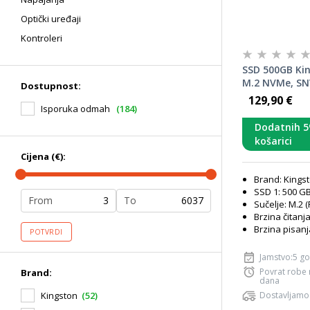
Optički uređaji
Kontroleri
SSD 500GB Ki
M.2 NVMe, SN
Dostupnost:
129,90 €
Isporuka odmah
(184)
Dodatnih 5
košarici
Cijena (€):
Brand: Kings
SSD 1: 500 G
From
To
Sučelje: M.2 
Brzina čitanj
Brzina pisan
POTVRDI
Jamstvo:5 g
Povrat robe
Brand:
dana
Dostavljamo
Kingston
(52)