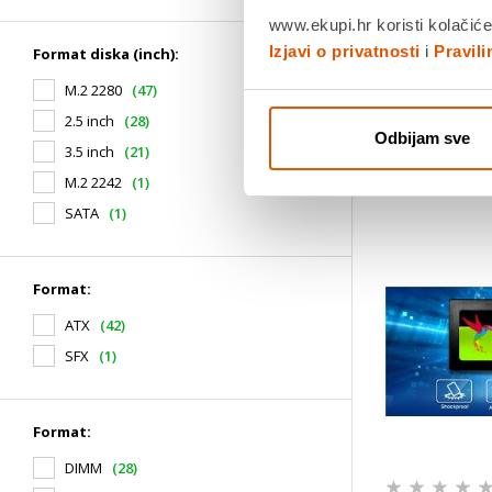
Jamstvo:3 g
www.ekupi.hr koristi kolačiće
Povrat robe
Izjavi o privatnosti
i
Pravil
Format diska (inch):
dana
Dostavljamo
M.2 2280
(47)
2.5 inch
(28)
Odbijam sve
3.5 inch
(21)
M.2 2242
(1)
SATA
(1)
Format:
ATX
(42)
SFX
(1)
Format:
DIMM
(28)