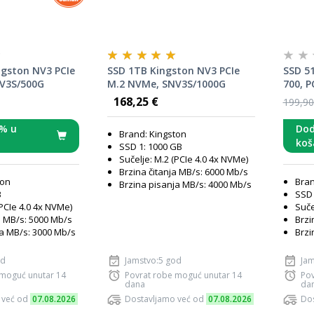
ngston NV3 PCIe
SSD 1TB Kingston NV3 PCIe
SSD 5
V3S/500G
M.2 NVMe, SNV3S/1000G
700, P
512GC
168,25 €
199,90
% u
Dod
Brand: Kingston
koš
SSD 1: 1000 GB
Sučelje: M.2 (PCIe 4.0 4x NVMe)
Brzina čitanja MB/s: 6000 Mb/s
ton
Bra
Brzina pisanja MB/s: 4000 Mb/s
B
SSD 
(PCIe 4.0 4x NVMe)
Suče
a MB/s: 5000 Mb/s
Brzi
ja MB/s: 3000 Mb/s
Brzi
od
Jamstvo:5 god
Jam
 moguć unutar 14
Povrat robe moguć unutar 14
Pov
dana
da
 već od
07.08.2026
Dostavljamo već od
07.08.2026
Dos