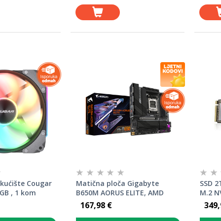
 kućište Cougar
Matična ploča Gigabyte
SSD 2
GB , 1 kom
B650M AORUS ELITE, AMD
M.2 N
B650, AM5, mATX (B650M
C)
167,98 €
349,
AORUS ELITE)