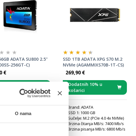
56GB ADATA SU800 2.5"
SSD 1TB ADATA XPG S70 M.2
00SS-256GT-C)
NVMe (AGAMMIXS70B-1T-CS)
0 €
269,90 €
atnih 10% u
Dodatnih 10% u
arici
košarici
nd: ADATA
Brand: ADATA
1: 256 GB
SSD 1: 1000 GB
O nama
lje: SATA III
Sučelje: M.2 (PCIe 4.0 4x NVMe)
na čitanja MB/s: 560 Mb/s
Brzina čitanja MB/s: 7400 Mb/s
na pisanja MB/s: 520 Mb/s
Brzina pisanja MB/s: 6800 Mb/s