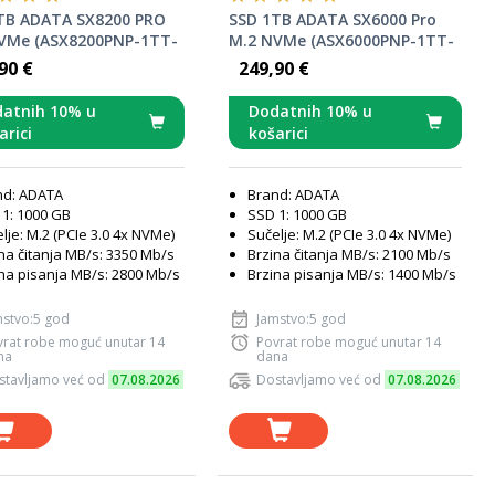
TB ADATA SX8200 PRO
SSD 1TB ADATA SX6000 Pro
VMe (ASX8200PNP-1TT-
M.2 NVMe (ASX6000PNP-1TT-
C)
90 €
249,90 €
atnih 10% u
Dodatnih 10% u
arici
košarici
nd: ADATA
Brand: ADATA
1: 1000 GB
SSD 1: 1000 GB
lje: M.2 (PCIe 3.0 4x NVMe)
Sučelje: M.2 (PCIe 3.0 4x NVMe)
na čitanja MB/s: 3350 Mb/s
Brzina čitanja MB/s: 2100 Mb/s
na pisanja MB/s: 2800 Mb/s
Brzina pisanja MB/s: 1400 Mb/s
mstvo:5 god
Jamstvo:5 god
vrat robe moguć unutar 14
Povrat robe moguć unutar 14
na
dana
stavljamo već od
07.08.2026
Dostavljamo već od
07.08.2026