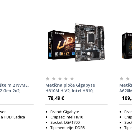
ište m.2 NvME,
Matična ploča Gigabyte
Matič
.2 Gen 2x2,
H610M H V2, Intel H610,
A620M
DD
LGA1700, mATX
mATX
78,49 €
109,
wer
Brand: Gigabyte
Bran
za HDD: Ladica
Chipset: Intel H610
Chip
Socket: LGA1700
Soc
Tip memorije: DDR5
Tip 