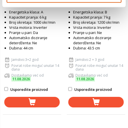
Energetska klasa: A
Energetska klasa: B
Kapacitet pranja: 6 kg
Kapacitet pranja: 7 kg
Broj okretaja: 1000 okr/min
Broj okretaja: 1200 okr/min
Vrsta motora: Inverter
Vrsta motora: Inverter
Pranje u pari: Da
Pranje u pari: Ne
Automatsko doziranje
Automatsko doziranje
deterdženta: Ne
deterdženta: Ne
Dubina: 44 cm
Dubina: 43.5 cm
Jamstvo:3+2 god
Jamstvo:2 + 3 god
Povrat robe moguć unutar 14
Povrat robe moguć unutar 14
dana
dana
Dostavljamo već od
Dostavljamo već od
11.08.2026
11.08.2026
Usporedite proizvod
Usporedite proizvod