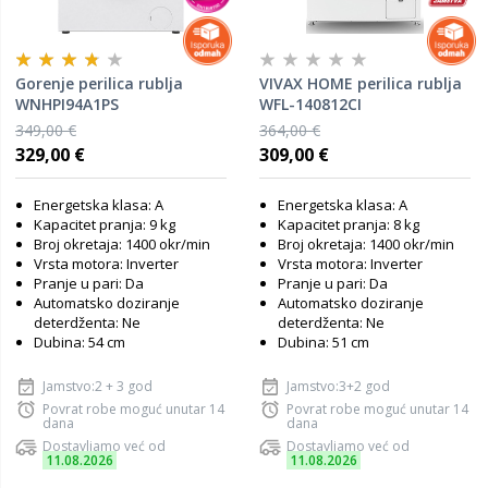
Gorenje perilica rublja
VIVAX HOME perilica rublja
WNHPI94A1PS
WFL-140812CI
349,00 €
364,00 €
329,00 €
309,00 €
Energetska klasa: A
Energetska klasa: A
Kapacitet pranja: 9 kg
Kapacitet pranja: 8 kg
Broj okretaja: 1400 okr/min
Broj okretaja: 1400 okr/min
Vrsta motora: Inverter
Vrsta motora: Inverter
Pranje u pari: Da
Pranje u pari: Da
Automatsko doziranje
Automatsko doziranje
deterdženta: Ne
deterdženta: Ne
Dubina: 54 cm
Dubina: 51 cm
Jamstvo:2 + 3 god
Jamstvo:3+2 god
Povrat robe moguć unutar 14
Povrat robe moguć unutar 14
dana
dana
Dostavljamo već od
Dostavljamo već od
11.08.2026
11.08.2026