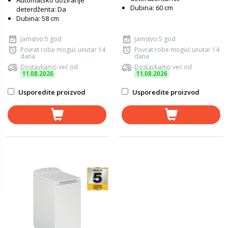
Automatsko doziranje
Dubina: 60 cm
deterdženta: Da
Dubina: 58 cm
Jamstvo:5 god
Jamstvo:5 god
Povrat robe moguć unutar 14
Povrat robe moguć unutar 14
dana
dana
Dostavljamo već od
Dostavljamo već od
11.08.2026
11.08.2026
Usporedite proizvod
Usporedite proizvod