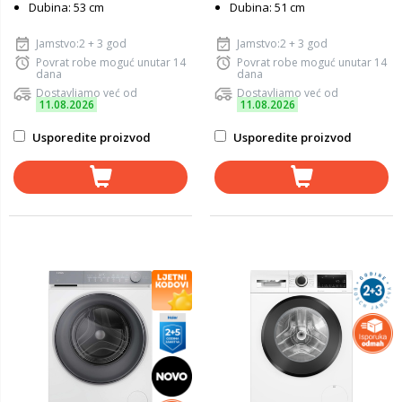
Dubina: 53 cm
Dubina: 51 cm
Jamstvo:2 + 3 god
Jamstvo:2 + 3 god
Povrat robe moguć unutar 14
Povrat robe moguć unutar 14
dana
dana
Dostavljamo već od
Dostavljamo već od
11.08.2026
11.08.2026
Usporedite proizvod
Usporedite proizvod