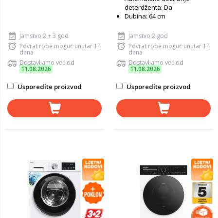
deterdženta: Da
Dubina: 64 cm
Jamstvo:2 + 3 god
Jamstvo:2 god
Povrat robe moguć unutar 14
Povrat robe moguć unutar 14
dana
dana
Dostavljamo već od
Dostavljamo već od
11.08.2026
11.08.2026
Usporedite proizvod
Usporedite proizvod