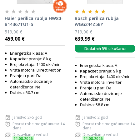
Haier perilica rublja HW80-
Bosch perilica rublja
B14367TU1-S
WGG244Z5BY
519,00 €
719,00 €
459,00 €
639,99 €
Dodatnih 5% u košarici
Energetska klasa: A
Kapacitet pranja: 8 kg
Broj okretaja: 1400 okr/min
Energetska klasa: A
Vrsta motora: Direct Motion
Kapacitet pranja: 9 kg
Pranje u pari: Da
Broj okretaja: 1400 okr/min
Automatsko doziranje
Vrsta motora: Inverter
deterdženta: Ne
Pranje u pari: Da
Dubina: 50.7 cm
Automatsko doziranje
deterdženta: Ne
Dubina: 58.8 cm
Jamstvo:2+5 god
Jamstvo:2 god
Povrat robe moguć unutar 14
Povrat robe moguć unutar 14
dana
dana
Dostavljamo već od
Dostavljamo već od
11.08.2026
11.08.2026