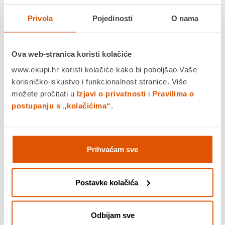
Usporedite proizvod
Usporedite proizvod
Privola
Pojedinosti
O nama
Ova web-stranica koristi kolačiće
www.ekupi.hr koristi kolačiće kako bi poboljšao Vaše
korisničko iskustvo i funkcionalnost stranice. Više
možete pročitati u
Izjavi o privatnosti
i
Pravilima o
postupanju s „kolačićima“
.
Prihvaćam sve
Postavke kolačića
VIVAX HOME perilica rublja
Gorenje perilica rublja
WFL-100616CSI
WNGPI72SBS
269,00 €
369,00 €
Odbijam sve
229,00 €
279,00 €