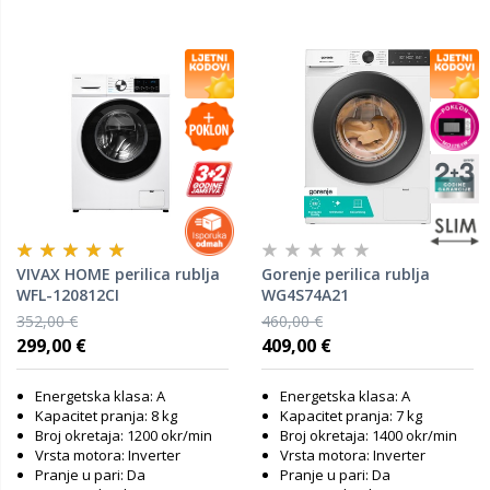
VIVAX HOME perilica rublja
Gorenje perilica rublja
WFL-120812CI
WG4S74A21
352,00 €
460,00 €
299,00 €
409,00 €
Energetska klasa: A
Energetska klasa: A
Kapacitet pranja: 8 kg
Kapacitet pranja: 7 kg
Broj okretaja: 1200 okr/min
Broj okretaja: 1400 okr/min
Vrsta motora: Inverter
Vrsta motora: Inverter
Pranje u pari: Da
Pranje u pari: Da