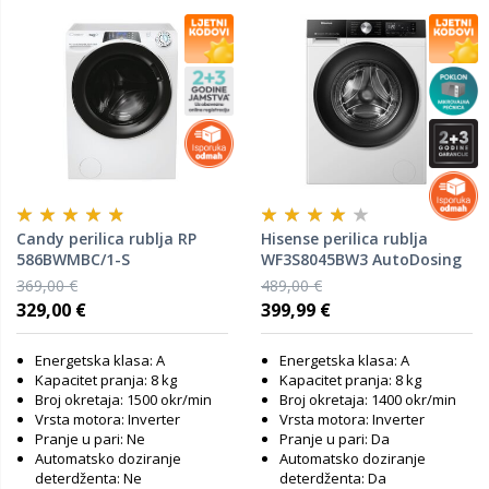
Candy perilica rublja RP
Hisense perilica rublja
586BWMBC/1-S
WF3S8045BW3 AutoDosing
369,00 €
489,00 €
329,00 €
399,99 €
Energetska klasa: A
Energetska klasa: A
Kapacitet pranja: 8 kg
Kapacitet pranja: 8 kg
Broj okretaja: 1500 okr/min
Broj okretaja: 1400 okr/min
Vrsta motora: Inverter
Vrsta motora: Inverter
Pranje u pari: Ne
Pranje u pari: Da
Automatsko doziranje
Automatsko doziranje
deterdženta: Ne
deterdženta: Da