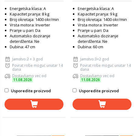
Energetska klasa: A
Energetska klasa: A
Kapacitet pranja: 8 kg
Kapacitet pranja: 9 kg
Broj okretaja: 1400 okr/min
Broj okretaja: 1400 okr/min
Vrsta motora: Inverter
Vrsta motora: Inverter
Pranje u pari: Da
Pranje u pari: Da
Automatsko doziranje
Automatsko doziranje
deterdženta: Ne
deterdženta: Ne
Dubina: 47 cm
Dubina: 60 cm
Jamstvo:2 + 3 god
Jamstvo:3+2 god
Povrat robe moguć unutar 14
Povrat robe moguć unutar 14
dana
dana
Dostavljamo već od
Dostavljamo već od
11.08.2026
11.08.2026
Usporedite proizvod
Usporedite proizvod