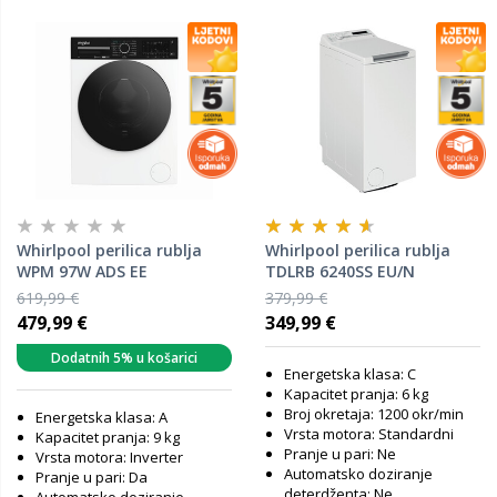
Whirlpool perilica rublja
Whirlpool perilica rublja
WPM 97W ADS EE
TDLRB 6240SS EU/N
619,99 €
379,99 €
479,99 €
349,99 €
Dodatnih 5% u košarici
Energetska klasa: C
Kapacitet pranja: 6 kg
Broj okretaja: 1200 okr/min
Energetska klasa: A
Vrsta motora: Standardni
Kapacitet pranja: 9 kg
Pranje u pari: Ne
Vrsta motora: Inverter
Automatsko doziranje
Pranje u pari: Da
deterdženta: Ne