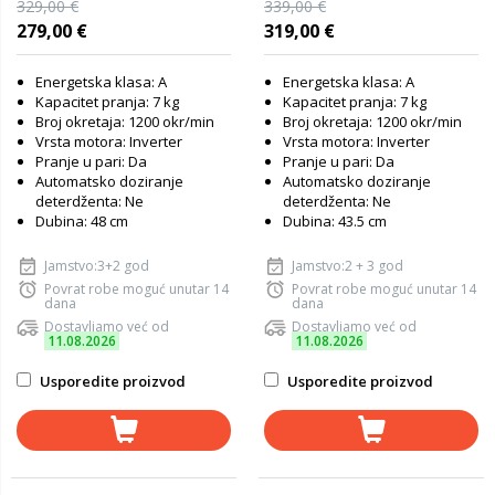
329,00 €
339,00 €
279,00 €
319,00 €
Energetska klasa: A
Energetska klasa: A
Kapacitet pranja: 7 kg
Kapacitet pranja: 7 kg
Broj okretaja: 1200 okr/min
Broj okretaja: 1200 okr/min
Vrsta motora: Inverter
Vrsta motora: Inverter
Pranje u pari: Da
Pranje u pari: Da
Automatsko doziranje
Automatsko doziranje
deterdženta: Ne
deterdženta: Ne
Dubina: 48 cm
Dubina: 43.5 cm
Jamstvo:3+2 god
Jamstvo:2 + 3 god
Povrat robe moguć unutar 14
Povrat robe moguć unutar 14
dana
dana
Dostavljamo već od
Dostavljamo već od
11.08.2026
11.08.2026
Usporedite proizvod
Usporedite proizvod