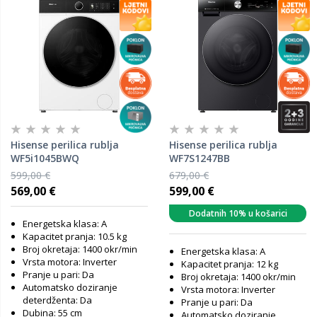
Hisense perilica rublja
Hisense perilica rublja
WF5i1045BWQ
WF7S1247BB
599,00 €
679,00 €
569,00 €
599,00 €
Dodatnih 10% u košarici
Energetska klasa: A
Kapacitet pranja: 10.5 kg
Broj okretaja: 1400 okr/min
Energetska klasa: A
Vrsta motora: Inverter
Kapacitet pranja: 12 kg
Pranje u pari: Da
Broj okretaja: 1400 okr/min
Automatsko doziranje
Vrsta motora: Inverter
deterdženta: Da
Pranje u pari: Da
Dubina: 55 cm
Automatsko doziranje