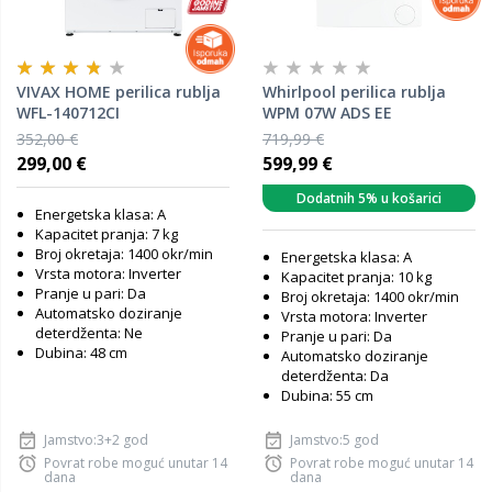
VIVAX HOME perilica rublja
Whirlpool perilica rublja
WFL-140712CI
WPM 07W ADS EE
352,00 €
719,99 €
299,00 €
599,99 €
Dodatnih 5% u košarici
Energetska klasa: A
Kapacitet pranja: 7 kg
Broj okretaja: 1400 okr/min
Energetska klasa: A
Vrsta motora: Inverter
Kapacitet pranja: 10 kg
Pranje u pari: Da
Broj okretaja: 1400 okr/min
Automatsko doziranje
Vrsta motora: Inverter
deterdženta: Ne
Pranje u pari: Da
Dubina: 48 cm
Automatsko doziranje
deterdženta: Da
Dubina: 55 cm
Jamstvo:3+2 god
Jamstvo:5 god
Povrat robe moguć unutar 14
Povrat robe moguć unutar 14
dana
dana