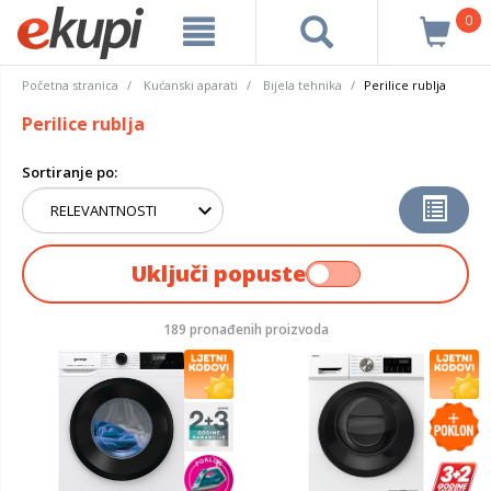
0
Početna stranica
Kućanski aparati
Bijela tehnika
Perilice rublja
Perilice rublja
Sortiranje po:
Uključi popuste
189 pronađenih proizvoda