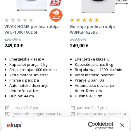
VIVAX HOME perilica rublja
Gorenje perilica rublja
WFL-100616CDSI
W3NGPI62SBS
293,00 €
369,99 €
249,00 €
249,00 €
Energetska klasa: A
Energetska klasa: B
Kapacitet pranja: 6 kg
Kapacitet pranja: 6 kg
Broj okretaja: 1000 okr/min
Broj okretaja: 1200 okr/min
Vrsta motora: Inverter
Vrsta motora: Inverter
Pranje u pari: Da
Pranje u pari: Da
Automatsko doziranje
Automatsko doziranje
deterdženta: Ne
deterdženta: Ne
Dubina: 44 cm
Dubina: 43.5 cm
Jamstvo:3+2 god
Jamstvo:2 + 3 god
Povrat robe moguć unutar 14
Povrat robe moguć unutar 14
dana
dana
Dostavljamo već od
Dostavljamo već od
11.08.2026
11.08.2026