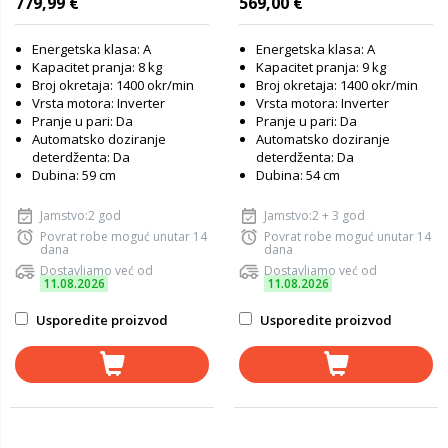
779,99 €
569,00 €
Energetska klasa: A
Energetska klasa: A
Kapacitet pranja: 8 kg
Kapacitet pranja: 9 kg
Broj okretaja: 1400 okr/min
Broj okretaja: 1400 okr/min
Vrsta motora: Inverter
Vrsta motora: Inverter
Pranje u pari: Da
Pranje u pari: Da
Automatsko doziranje
Automatsko doziranje
deterdženta: Da
deterdženta: Da
Dubina: 59 cm
Dubina: 54 cm
Jamstvo:2 god
Jamstvo:2 + 3 god
Povrat robe moguć unutar 14
Povrat robe moguć unutar 14
dana
dana
Dostavljamo već od
Dostavljamo već od
11.08.2026
11.08.2026
Usporedite proizvod
Usporedite proizvod