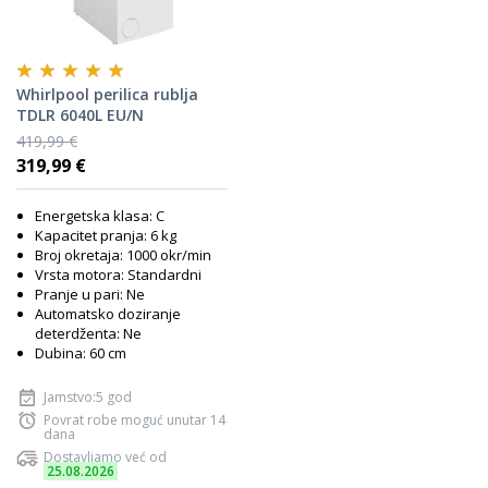
Whirlpool perilica rublja
TDLR 6040L EU/N
419,99 €
319,99 €
Energetska klasa: C
Kapacitet pranja: 6 kg
Broj okretaja: 1000 okr/min
Vrsta motora: Standardni
Pranje u pari: Ne
Automatsko doziranje
deterdženta: Ne
Dubina: 60 cm
Jamstvo:5 god
Povrat robe moguć unutar 14
dana
Dostavljamo već od
25.08.2026