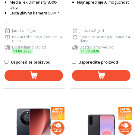
MediaTek Dimensity 8500-
Najnaprednije AI mogućnosti
Ultra
Leica glavna kamera 50 MP
...
Jamstvo:2 god
Jamstvo:2 god
Povrat robe moguć unutar 14
Povrat robe moguć unutar 14
dana
dana
Dostavljamo već od
Dostavljamo već od
11.08.2026
11.08.2026
Usporedite proizvod
Usporedite proizvod