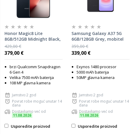
Honor Magic8 Lite
Samsung Galaxy A37 5G
8GB/512GB Midnight Black,
6GB/128GB Grey, mobitel
mobitel
429,00 €
359,00 €
379,00 €
339,00 €
brzi Qualcomm Snapdragon
Exynos 1480 procesor
6 Gen 4
5000 mAh baterija
Velika 7500 mAh baterija
50MP glavna kamera
108 MP glavna kamera
Jamstvo:2 god
Jamstvo:2 god
Povrat robe moguć unutar 14
Povrat robe moguć unutar 14
dana
dana
Dostavljamo već od
Dostavljamo već od
11.08.2026
11.08.2026
Usporedite proizvod
Usporedite proizvod