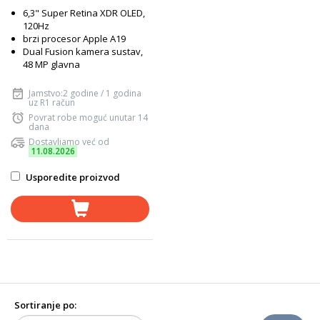
6,3" Super Retina XDR OLED,
120Hz
brzi procesor Apple A19
Dual Fusion kamera sustav,
48 MP glavna
Jamstvo:2 godine / 1 godina
uz R1 račun
Povrat robe moguć unutar 14
dana
Dostavljamo već od
11.08.2026
Usporedite proizvod
Sortiranje po: