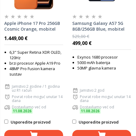
Apple iPhone 17 Pro 256GB
Samsung Galaxy A57 5G
Cosmic Orange, mobitel
8GB/256GB Blue, mobitel
529,00 €
1.449,00 €
499,00 €
6,3" Super Retina XDR OLED,
Exynos 1680 procesor
120Hz
5000 mAh baterija
brzi procesor Apple A19 Pro
50MP glavna kamera
48MP Pro Fusion kamera
sustav
Jamstvo:2 godine / 1 godina
uz R1 račun
Jamstvo:2 god
Povrat robe moguć unutar 14
Povrat robe moguć unutar 14
dana
dana
Dostavljamo već od
Dostavljamo već od
11.08.2026
11.08.2026
Usporedite proizvod
Usporedite proizvod