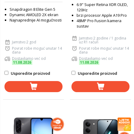
6.9" Super Retina XDR OLED,
Snapdragon 8 Elite Gen 5
120Hz
Dynamic AMOLED 2X ekran
brzi procesor Apple A19 Pro
Najnaprednije AI mogućnosti
48MP Pro Fusion kamera
sustav
Jamstvo:2 godine / 1 godina
Jamstvo:2 god
uz R1 račun
Povrat robe moguć unutar 14
Povrat robe moguć unutar 14
dana
dana
Dostavljamo već od
Dostavljamo već od
11.08.2026
11.08.2026
Usporedite proizvod
Usporedite proizvod