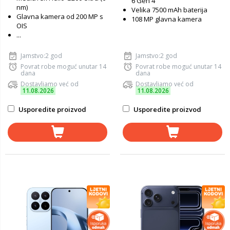
6 Gen 4
nm)
Velika 7500 mAh baterija
Glavna kamera od 200 MP s
108 MP glavna kamera
OIS
...
Jamstvo:2 god
Jamstvo:2 god
Povrat robe moguć unutar 14
Povrat robe moguć unutar 14
dana
dana
Dostavljamo već od
Dostavljamo već od
11.08.2026
11.08.2026
Usporedite proizvod
Usporedite proizvod