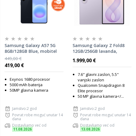
Samsung Galaxy A57 5G
Samsung Galaxy Z Fold8
8GB/128GB Blue, mobitel
12GB/256GB lavanda,
mobitel
449,00 €
1.999,00 €
419,00 €
7.6" glavni zaslon, 5.5"
Exynos 1680 procesor
vanjski zaslon
5000 mAh baterija
Qualcomm Snapdragon 8
50MP glavna kamera
Elite procesor
50 MP glavna kamera</...
Jamstvo:2 god
Jamstvo:2 god
Povrat robe moguć unutar 14
Povrat robe moguć unutar 14
dana
dana
Dostavljamo već od
Dostavljamo već od
11.08.2026
13.08.2026