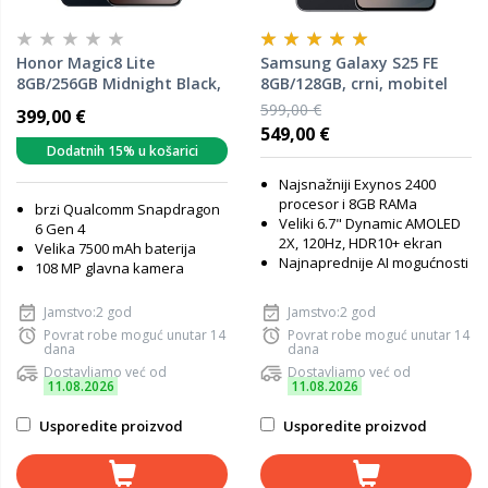
Honor Magic8 Lite
Samsung Galaxy S25 FE
8GB/256GB Midnight Black,
8GB/128GB, crni, mobitel
mobitel
599,00 €
399,00 €
549,00 €
Dodatnih 15% u košarici
Najsnažniji Exynos 2400
procesor i 8GB RAMa
brzi Qualcomm Snapdragon
Veliki 6.7" Dynamic AMOLED
6 Gen 4
2X, 120Hz, HDR10+ ekran
Velika 7500 mAh baterija
Najnaprednije AI mogućnosti
108 MP glavna kamera
Jamstvo:2 god
Jamstvo:2 god
Povrat robe moguć unutar 14
Povrat robe moguć unutar 14
dana
dana
Dostavljamo već od
Dostavljamo već od
11.08.2026
11.08.2026
Usporedite proizvod
Usporedite proizvod