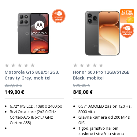
Motorola G15 8GB/512GB,
Honor 600 Pro 12GB/512GB
Gravity Grey, mobitel
Black, mobitel
229,00 €
999,00 €
149,00 €
849,00 €
6.72'' IPS LCD, 1080 x 2400 px
6.57" AMOLED zaslon 120 Hz,
Brzi Octa-core (2x2.0 GHz
8000 nita
Cortex-A75 & 6x1.7 GHz
Glavna kamera od 200 MP s
Cortex-A55)
OIS
1 god. jamstvo na lom
zaslona i stražnju stranu