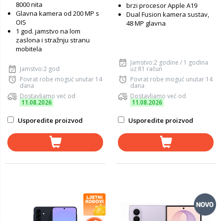
8000 nita
brzi procesor Apple A19
Glavna kamera od 200 MP s
Dual Fusion kamera sustav,
OIS
48 MP glavna
1 god. jamstvo na lom
zaslona i stražnju stranu
mobitela
Jamstvo:2 godine / 1 godina
Jamstvo:2 god
uz R1 račun
Povrat robe moguć unutar 14
Povrat robe moguć unutar 14
dana
dana
Dostavljamo već od
Dostavljamo već od
11.08.2026
11.08.2026
Usporedite proizvod
Usporedite proizvod