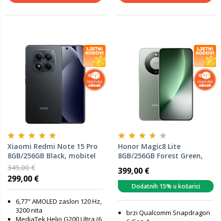
Xiaomi Redmi Note 15 Pro
Honor Magic8 Lite
8GB/256GB Black, mobitel
8GB/256GB Forest Green,
mobitel
349,00 €
399,00 €
299,00 €
Dodatnih 15% u košarici
6,77" AMOLED zaslon 120 Hz,
3200 nita
brzi Qualcomm Snapdragon
MediaTek Helio G200 Ultra (6