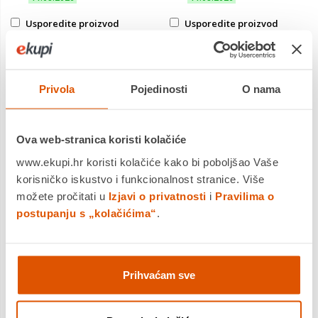
Usporedite proizvod
Usporedite proizvod
Privola
Pojedinosti
O nama
Ova web-stranica koristi kolačiće
www.ekupi.hr koristi kolačiće kako bi poboljšao Vaše
korisničko iskustvo i funkcionalnost stranice. Više
možete pročitati u
Izjavi o privatnosti
i
Pravilima o
postupanju s „kolačićima“
.
Samsung Galaxy Z Flip8
Apple iPhone 15 128GB
Prihvaćam sve
12GB/256GB ružičasta,
Black, mobitel
mobitel
1.299,00 €
769,00 €