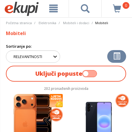
0
Početna stranica
Elektronika
Mobiteli i dodaci
Mobiteli
Mobiteli
Sortiranje po:
Uključi popuste
202 pronađenih proizvoda