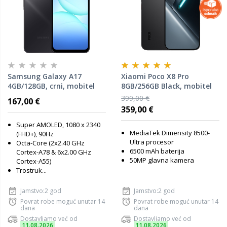
Samsung Galaxy A17
Xiaomi Poco X8 Pro
4GB/128GB, crni, mobitel
8GB/256GB Black, mobitel
399,00 €
167,00 €
359,00 €
Super AMOLED, 1080 x 2340
MediaTek Dimensity 8500-
(FHD+), 90Hz
Ultra procesor
Octa-Core (2x2.40 GHz
6500 mAh baterija
Cortex-A78 & 6x2.00 GHz
50MP glavna kamera
Cortex-A55)
Trostruk...
Jamstvo:2 god
Jamstvo:2 god
Povrat robe moguć unutar 14
Povrat robe moguć unutar 14
dana
dana
Dostavljamo već od
Dostavljamo već od
11.08.2026
11.08.2026