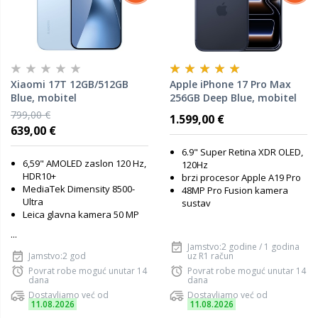
Xiaomi 17T 12GB/512GB
Apple iPhone 17 Pro Max
Blue, mobitel
256GB Deep Blue, mobitel
799,00 €
1.599,00 €
639,00 €
6.9" Super Retina XDR OLED,
6,59" AMOLED zaslon 120 Hz,
120Hz
HDR10+
brzi procesor Apple A19 Pro
MediaTek Dimensity 8500-
48MP Pro Fusion kamera
Ultra
sustav
Leica glavna kamera 50 MP
...
Jamstvo:2 godine / 1 godina
Jamstvo:2 god
uz R1 račun
Povrat robe moguć unutar 14
Povrat robe moguć unutar 14
dana
dana
Dostavljamo već od
Dostavljamo već od
11.08.2026
11.08.2026