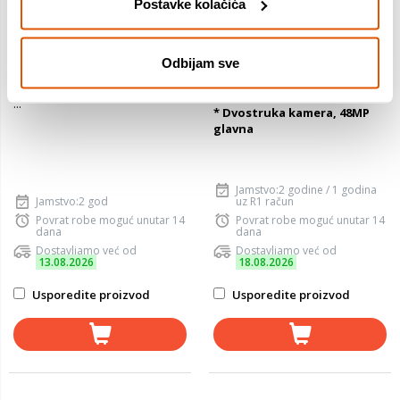
Postavke kolačića
6.9" glavni zaslon, 4.1"
* 6,1" Super Retina XDR OLED
vanjski zaslon
zaslon
Exynos 2600 procesor
Odbijam sve
* Procesor Apple A16 Bionic
50 MP glavna kamera
(4 nm)
...
* Dvostruka kamera, 48MP
glavna
Jamstvo:2 godine / 1 godina
Jamstvo:2 god
uz R1 račun
Povrat robe moguć unutar 14
Povrat robe moguć unutar 14
dana
dana
Dostavljamo već od
Dostavljamo već od
13.08.2026
18.08.2026
Usporedite proizvod
Usporedite proizvod