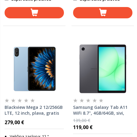
Blackview Mega 2 12/256GB
Samsung Galaxy Tab A11
LTE, 12 inch, plava, gratis
WiFi 8.7", 4GB/64GB, sivi,
preklopna torbica, stylus
tablet
139,00 €
279,00 €
olovka, tipkovnica, bežični
119,00 €
miš, punjač, slušalice
Veličina zaslona: 12 "