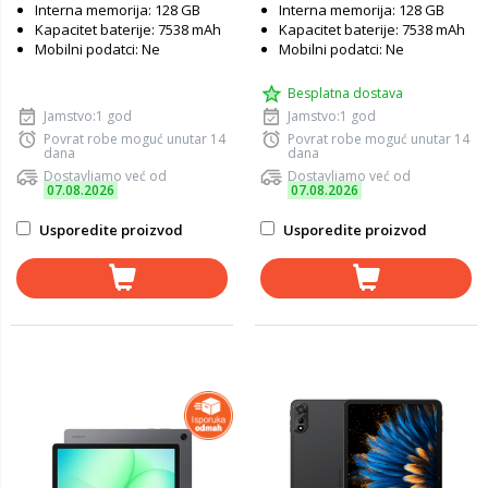
Interna memorija: 128 GB
Interna memorija: 128 GB
Kapacitet baterije: 7538 mAh
Kapacitet baterije: 7538 mAh
Mobilni podatci: Ne
Mobilni podatci: Ne
Besplatna dostava
Jamstvo:1 god
Jamstvo:1 god
Povrat robe moguć unutar 14
Povrat robe moguć unutar 14
dana
dana
Dostavljamo već od
Dostavljamo već od
07.08.2026
07.08.2026
Usporedite proizvod
Usporedite proizvod