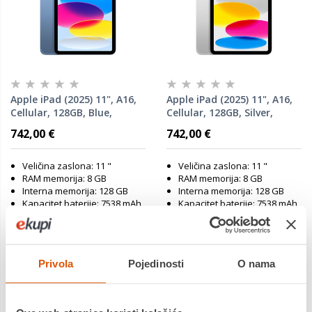
Apple iPad (2025) 11", A16,
Apple iPad (2025) 11", A16,
Cellular, 128GB, Blue,
Cellular, 128GB, Silver,
MD7G4HC/A, tablet
MD7F4HC/A, tablet
742,00 €
742,00 €
Veličina zaslona: 11 "
Veličina zaslona: 11 "
RAM memorija: 8 GB
RAM memorija: 8 GB
Interna memorija: 128 GB
Interna memorija: 128 GB
Kapacitet baterije: 7538 mAh
Kapacitet baterije: 7538 mAh
Mobilni podatci: Da
Mobilni podatci: Da
Jamstvo:1 god
Jamstvo:1 god
Povrat robe moguć unutar 14
Povrat robe moguć unutar 14
Privola
Pojedinosti
O nama
dana
dana
Dostavljamo već od
Dostavljamo već od
12.08.2026
12.08.2026