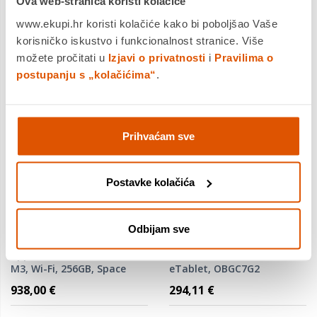
Ova web-stranica koristi kolačiće
Usporedite proizvod
Usporedite proizvod
www.ekupi.hr koristi kolačiće kako bi poboljšao Vaše
korisničko iskustvo i funkcionalnost stranice. Više
možete pročitati u
Izjavi o privatnosti
i
Pravilima o
postupanju s „kolačićima“
.
Prihvaćam sve
Postavke kolačića
Odbijam sve
Apple iPad Air (2025) 11",
Boox Go Color 7 (Gen II) 7"
M3, Wi-Fi, 256GB, Space
eTablet, OBGC7G2
Grey, MCA14HC/A, tablet
938,00 €
294,11 €