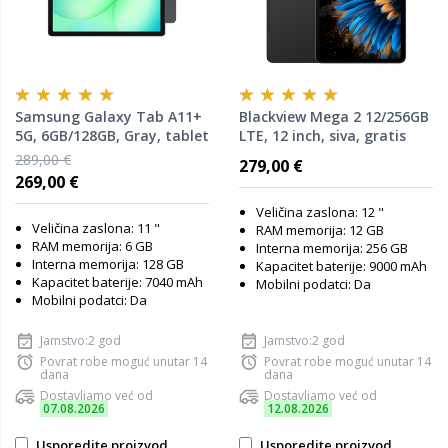
Samsung Galaxy Tab A11+
Blackview Mega 2 12/256GB
5G, 6GB/128GB, Gray, tablet
LTE, 12 inch, siva, gratis
preklopna torbica, stylus
289,00 €
279,00 €
olovka, tipkovnica, bežični
269,00 €
miš, punjač, slušalice
Veličina zaslona: 12 "
Veličina zaslona: 11 "
RAM memorija: 12 GB
RAM memorija: 6 GB
Interna memorija: 256 GB
Interna memorija: 128 GB
Kapacitet baterije: 9000 mAh
Kapacitet baterije: 7040 mAh
Mobilni podatci: Da
Mobilni podatci: Da
Jamstvo:2 god
Jamstvo:2 god
Povrat robe moguć unutar 14
Povrat robe moguć unutar 14
dana
dana
Dostavljamo već od
Dostavljamo već od
07.08.2026
12.08.2026
Usporedite proizvod
Usporedite proizvod