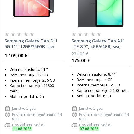
Samsung Galaxy Tab S11
Samsung Galaxy Tab A11
5G 11", 12GB/256GB, sivi,
LTE 8.7", 4GB/64GB, sivi,
tablet
tablet
234,00 €
1.109,00 €
175,00 €
Veličina zaslona: 11 "
Veličina zaslona: 8.7 "
RAM memorija: 12 GB
RAM memorija: 4 GB
Interna memorija: 256 GB
Interna memorija: 64 GB
Kapacitet baterije: 11600
Kapacitet baterije: 5100 mAh
mAh
Mobilni podatci: Da
Mobilni podatci: Da
Jamstvo:2 god
Jamstvo:2 god
Povrat robe moguć unutar 14
Povrat robe moguć unutar 14
dana
dana
Dostavljamo već od
Dostavljamo već od
11.08.2026
07.08.2026