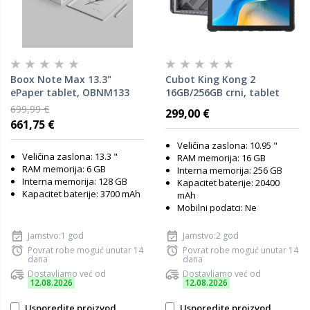
Boox Note Max 13.3"
Cubot King Kong 2
ePaper tablet, OBNM133
16GB/256GB crni, tablet
699,99 €
299,00 €
661,75 €
Veličina zaslona: 10.95 "
Veličina zaslona: 13.3 "
RAM memorija: 16 GB
RAM memorija: 6 GB
Interna memorija: 256 GB
Interna memorija: 128 GB
Kapacitet baterije: 20400
Kapacitet baterije: 3700 mAh
mAh
Mobilni podatci: Ne
Jamstvo:1 god
Jamstvo:2 god
Povrat robe moguć unutar 14
Povrat robe moguć unutar 14
dana
dana
Dostavljamo već od
Dostavljamo već od
12.08.2026
12.08.2026
Usporedite proizvod
Usporedite proizvod