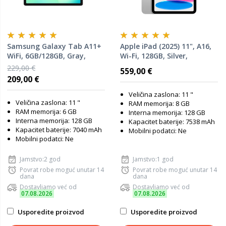
Samsung Galaxy Tab A11+
Apple iPad (2025) 11", A16,
WiFi, 6GB/128GB, Gray,
Wi-Fi, 128GB, Silver,
tablet
MD3Y4HC/A, tablet
229,00 €
559,00 €
209,00 €
Veličina zaslona: 11 "
Veličina zaslona: 11 "
RAM memorija: 8 GB
RAM memorija: 6 GB
Interna memorija: 128 GB
Interna memorija: 128 GB
Kapacitet baterije: 7538 mAh
Kapacitet baterije: 7040 mAh
Mobilni podatci: Ne
Mobilni podatci: Ne
Jamstvo:2 god
Jamstvo:1 god
Povrat robe moguć unutar 14
Povrat robe moguć unutar 14
dana
dana
Dostavljamo već od
Dostavljamo već od
07.08.2026
07.08.2026
Usporedite proizvod
Usporedite proizvod