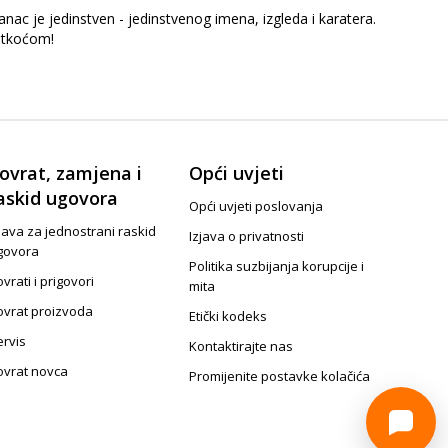
anac je jedinstven - jedinstvenog imena, izgleda i karatera.
latkoćom!
ovrat, zamjena i
Opći uvjeti
askid ugovora
Opći uvjeti poslovanja
java za jednostrani raskid
Izjava o privatnosti
govora
Politika suzbijanja korupcije i
vrati i prigovori
mita
ovrat proizvoda
Etički kodeks
ervis
Kontaktirajte nas
ovrat novca
Promijenite postavke kolačića