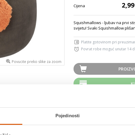
2,99
Cijena
Squishmallows - ljubav na prvi st
svijetu! Svaki Squishmallow plišan
Platite gotovinom pri preuziman
Povrat robe moguć unutar 14 
Povucite preko slike za zoom
PROIZV
K
MOGLO BI VAS ZANIMATI I OVO
Pojedinosti