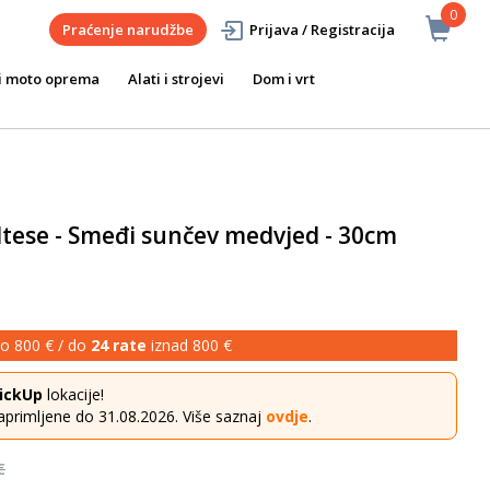
0
Praćenje narudžbe
Prijava / Registracija
i moto oprema
Alati i strojevi
Dom i vrt
tese - Smeđi sunčev medvjed - 30cm
o 800 € / do
24 rate
iznad 800 €
ickUp
lokacije!
aprimljene do 31.08.2026. Više saznaj
ovdje
.
€