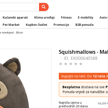
Kućanski aparati
Klima uređaji
Fitness
E-mobility
Auto 
Pet Market
Kupkov Outlet
Promocije
B2B ponuda
ev medvjed - 30cm
Squishmallows - Mal
ID:
EK000640588
Kupujte na rate: Do
12 rata
d
Besplatna
dostava na sve
P
Ponuda vrijedi za narudžbe z
Najniža cijena u
16,99 
prethodnih 30 dana