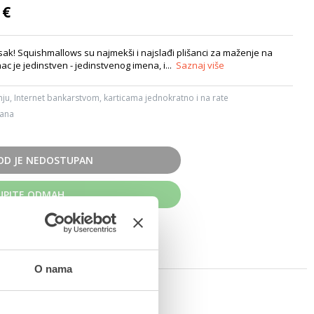
 €
isak! Squishmallows su najmekši i najslađi plišanci za maženje na
ac je jedinstven - jedinstvenog imena, i...
Saznaj više
ju, Internet bankarstvom, karticama jednokratno i na rate
dana
OD JE NEDOSTUPAN
UPITE ODMAH
O nama