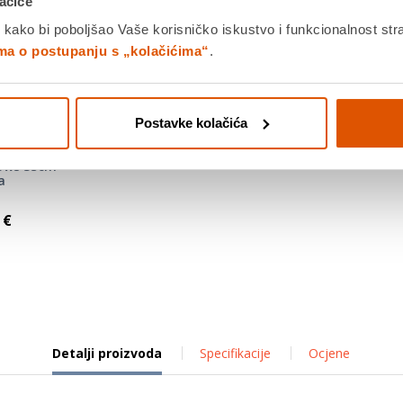
ačiće
 kako bi poboljšao Vaše korisničko iskustvo i funkcionalnost str
ima o postupanju s „kolačićima“
.
Postavke kolačića
ows 35cm -
a
 €
Detalji proizvoda
Specifikacije
Ocjene