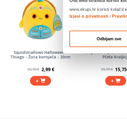
Ova web-stranica koristi kol
www.ekupi.hr koristi kolačiće
Izjavi o privatnosti
i
Pravil
Odbijam sve
Squishmallows Halloween -
Adopt Me Squishmall
Thiago - Žuta kornjača - 20cm
Pčela Kraljic
2,99 €
15,75
10,99 €
29,99 €
+
+