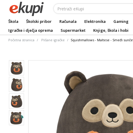
Škola
Školski pribor
Računala
Elektronika
Gaming
Igračke i dječja oprema
Supermarket
Knjige, škola i hobi
Početna stranica
Plišane igračke
Squishmallows - Maltese - Smeđi sunč