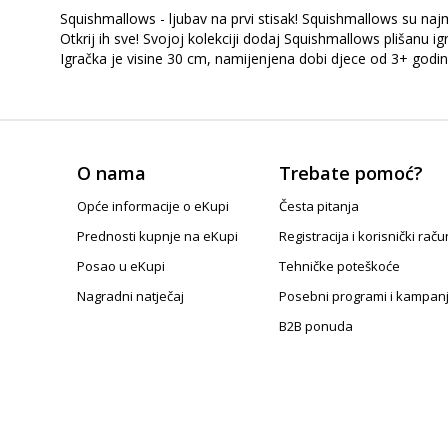
Squishmallows - ljubav na prvi stisak! Squishmallows su najme
Otkrij ih sve! Svojoj kolekciji dodaj Squishmallows plišanu
Igračka je visine 30 cm, namijenjena dobi djece od 3+ godin
O nama
Trebate pomoć?
Opće informacije o eKupi
Česta pitanja
Prednosti kupnje na eKupi
Registracija i korisnički raču
Posao u eKupi
Tehničke poteškoće
Nagradni natječaj
Posebni programi i kampan
B2B ponuda