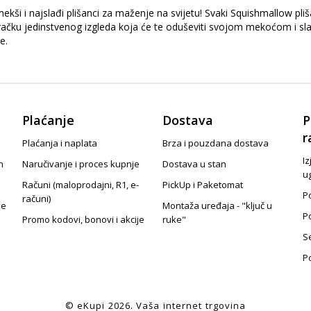
kši i najslađi plišanci za maženje na svijetu! Svaki Squishmallow pliš
 igračku jedinstvenog izgleda koja će te oduševiti svojom mekoćom i s
e.
Plaćanje
Dostava
P
r
Plaćanja i naplata
Brza i pouzdana dostava
Iz
n
Naručivanje i proces kupnje
Dostava u stan
u
Računi (maloprodajni, R1, e-
PickUp i Paketomat
Po
računi)
je
Montaža uređaja - "ključ u
P
Promo kodovi, bonovi i akcije
ruke"
S
P
© eKupi
2026
. Vaša internet trgovina