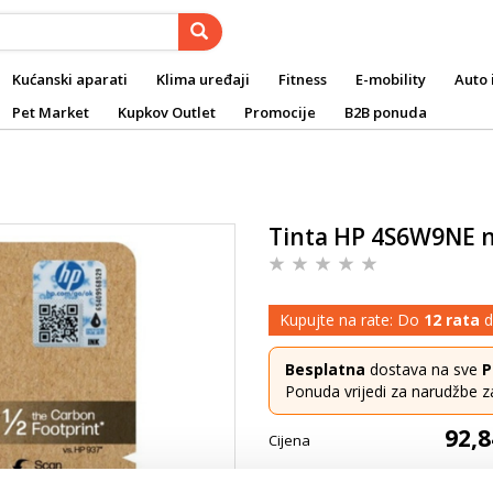
Kućanski aparati
Klima uređaji
Fitness
E-mobility
Auto 
Pet Market
Kupkov Outlet
Promocije
B2B ponuda
Tinta HP 4S6W9NE n
Kupujte na rate: Do
12 rata
d
Besplatna
dostava na sve
P
Ponuda vrijedi za narudžbe z
92,8
Cijena