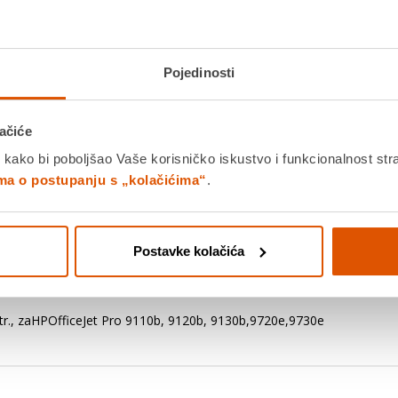
HP tinta 4S6W9NE no.937, Ink Cartr
9130b,9720e,9730e
Saznaj više
Platite gotovinom pri preuziman
Pojedinosti
Povrat robe moguć unutar 14 
ačiće
PROIZV
 kako bi poboljšao Vaše korisničko iskustvo i funkcionalnost str
ima o postupanju s „kolačićima“
.
Povucite preko slike za zoom
K
Postavke kolačića
Detalji proizvoda
Specifikacije
Ocjene
str., zaHPOfficeJet Pro 9110b, 9120b, 9130b,9720e,9730e