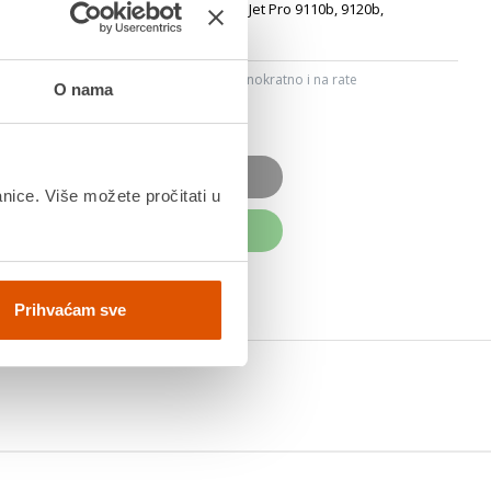
idge, Boja Black, 2500 str., zaHPOfficeJet Pro 9110b, 9120b,
ju, Internet bankarstvom, karticama jednokratno i na rate
O nama
dana
OD JE NEDOSTUPAN
anice. Više možete pročitati u
UPITE ODMAH
Prihvaćam sve