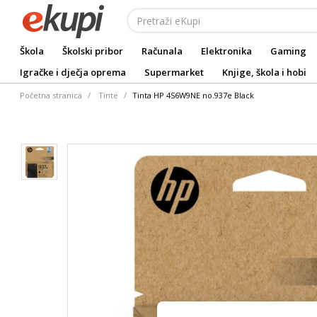
Škola
Školski pribor
Računala
Elektronika
Gaming
Igračke i dječja oprema
Supermarket
Knjige, škola i hobi
Početna stranica
Tinte
Tinta HP 4S6W9NE no.937e Black