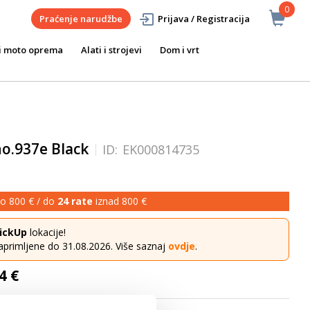
0
Praćenje narudžbe
Prijava / Registracija
i moto oprema
Alati i strojevi
Dom i vrt
o.937e Black
ID:
EK000814735
o 800 € / do
24 rate
iznad 800 €
ickUp
lokacije!
aprimljene do 31.08.2026. Više saznaj
ovdje
.
4 €