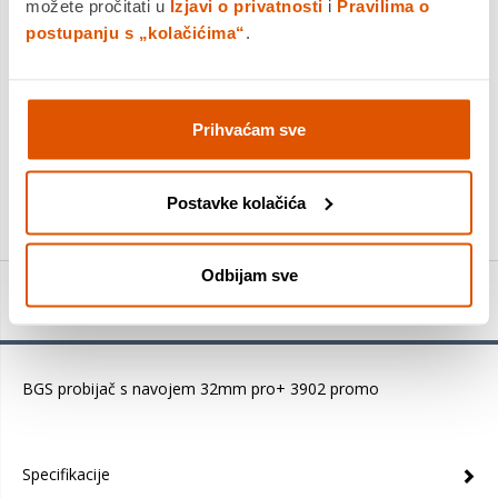
možete pročitati u
Izjavi o privatnosti
i
Pravilima o
Povrat robe moguć unutar 14 dana
postupanju s „kolačićima“
.
Prihvaćam sve
DODAJTE U KOŠARICU
KUPITE ODMAH
Postavke kolačića
Odbijam sve
Detalji proizvoda
BGS probijač s navojem 32mm pro+ 3902 promo
Specifikacije