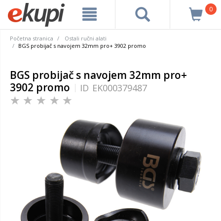
0
Početna stranica
Ostali ručni alati
BGS probijač s navojem 32mm pro+ 3902 promo
BGS probijač s navojem 32mm pro+
3902 promo
ID
EK000379487