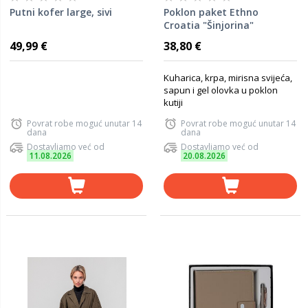
Putni kofer large, sivi
Poklon paket Ethno
Croatia "Šinjorina"
49,99 €
38,80 €
Kuharica, krpa, mirisna svijeća,
sapun i gel olovka u poklon
kutiji
Povrat robe moguć unutar 14
Povrat robe moguć unutar 14
dana
dana
Dostavljamo već od
Dostavljamo već od
11.08.2026
20.08.2026