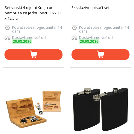
Set vinski 4-dijelni Kutija od
Ekskluzivni pisaći set
bambusa za jednu bocu 36 x 11
x 12,5 cm
Povrat robe moguć unutar 14
Povrat robe moguć unutar 14
dana
dana
Dostavljamo već od
Dostavljamo već od
20.08.2026
20.08.2026