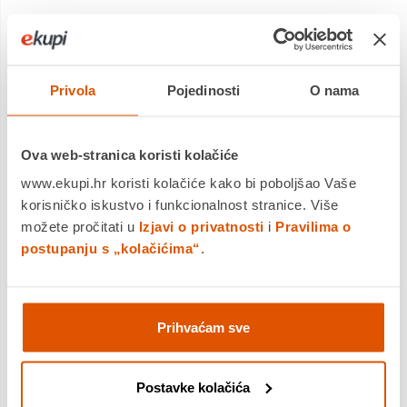
Privola
Pojedinosti
O nama
Ova web-stranica koristi kolačiće
www.ekupi.hr koristi kolačiće kako bi poboljšao Vaše
Poklon set, bilježnica A5 s
Poklon set, bilježnica A5 s
korisničko iskustvo i funkcionalnost stranice. Više
kopčom i olovkom, siva
kopčom i olovkom, bež
možete pročitati u
Izjavi o privatnosti
i
Pravilima o
11,98 €
11,98 €
postupanju s „kolačićima“
.
Bilježnica s tvrdim koricama i
Bilježnica s tvrdim koricama i
magnetskom kopčom prikladna
magnetskom kopčom prikladna
je za bilježenje svakodnevnih
je za bilježenje svakodnevnih
Prihvaćam sve
napomena ili važnijih zapisa. U
napomena ili važnijih zapisa. U
kompletu s kemijskom olo...
kompletu s kemijskom olo...
Povrat robe moguć unutar 14
Postavke kolačića
Povrat robe moguć unutar 14
dana
dana