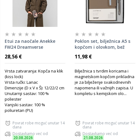
Etui za naočale Anekke
Poklon set, bilježnica A5 s
FW24 Dreamverse
kopčom i olovkom, bež
12x22x2cm
28,56 €
11,98 €
Vrsta zatvaranja: Kopča na klik
Bilježnica s tvrdim koricama i
(kiss lock)
magnetskom kopčom prikladna
Vrsta ručki: Lanac
je za bilježenje svakodnevnih
Dimenzije (D x V x Š): 12/22/2 cm
napomena ili važnijih zapisa. U
Unutarnji sastav: 100 %
kompletu s kemijskom olo...
poliester
Vanjski sastav: 100 %
poliuretan (PU)
Povrat robe moguć unutar 14
Povrat robe moguć unutar 14
dana
dana
Dostavljamo već od
Dostavljamo već od
20.08.2026
21.08.2026