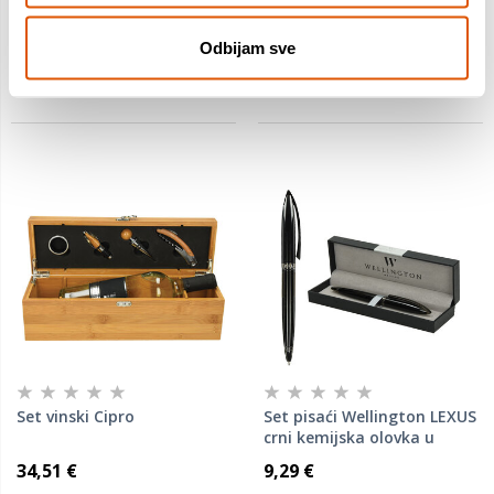
Dostavljamo već od
Dostavljamo već od
21.08.2026
21.08.2026
Odbijam sve
Set vinski Cipro
Set pisaći Wellington LEXUS
crni kemijska olovka u
poklon kutiji
34,51 €
9,29 €