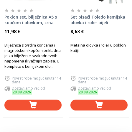
Poklon set, bilježnica A5 s
Set pisaći Toledo kemijska
kopčom i olovkom, crna
olovka i roler bijeli
11,98 €
8,63 €
Bilježnica s tvrdim koricama i
Metalna olovka i roler u poklon
magnetskom kopčom prikladna
kutiji
je za bilježenje svakodnevnih
napomena ili važnijih zapisa. U
kompletu s kemijskom olo...
Povrat robe moguć unutar 14
Povrat robe moguć unutar 14
dana
dana
Dostavljamo već od
Dostavljamo već od
20.08.2026
20.08.2026