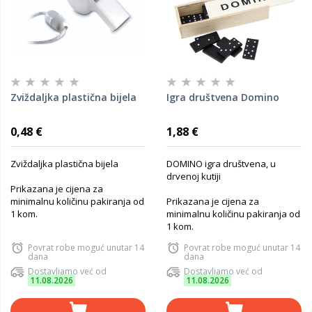
Zviždaljka plastična bijela
Igra društvena Domino
0,48 €
1,88 €
Zviždaljka plastična bijela
DOMINO igra društvena, u
drvenoj kutiji
Prikazana je cijena za
minimalnu količinu pakiranja od
Prikazana je cijena za
1 kom.
minimalnu količinu pakiranja od
1 kom.
Povrat robe moguć unutar 14
Povrat robe moguć unutar 14
dana
dana
Dostavljamo već od
Dostavljamo već od
11.08.2026
11.08.2026