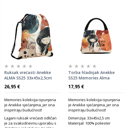
Ruksak vrećasti Anekke
Torba hladnjak Anekke
ALMA SS25 33x45x2,5cm
SS25 Memories Alma
40474-001
23x19x16cm 40494-101 P12
26,95 €
17,95 €
Memories kolekcija ispunjena
Memories kolekcija ispunjena
je Anekke sjećanjima, jer ona
je Anekke sjećanjima, jer ona
inspiriraju budućnost!
inspiriraju budućnost!
Lagani ruksak vrećasti odličan
Dimenzija: 33x45x2,5 cm
je za svakodnevnu uporabu s
Materijal: 100% poliester