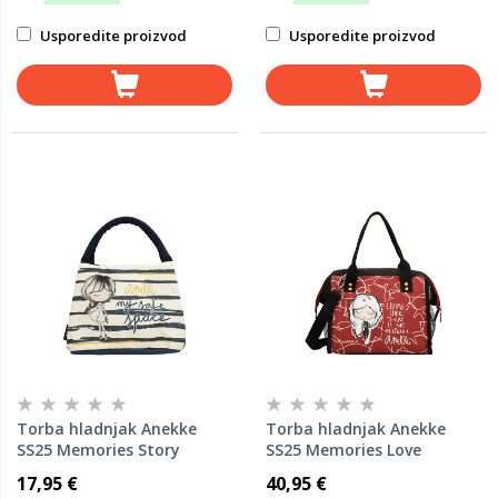
Usporedite proizvod
Usporedite proizvod
Torba hladnjak Anekke
Torba hladnjak Anekke
SS25 Memories Story
SS25 Memories Love
23x19x16cm 40494-102 P12
28,5x24,5x16cm 40494-121
17,95 €
40,95 €
P10