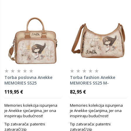
Torba poslovna Anekke
Torba fashion Anekke
MEMORIES SS25
MEMORIES SS25 M-
40x31x10cm 40806-118 P6
27x20x10cm 40803-481 P12
119,95 €
82,95 €
Memories kolekcija ispunjena
Memories kolekcija ispunjena
je Anekke sjećanjima, jer ona
je Anekke sjećanjima, jer ona
inspiriraju budućnost!
inspiriraju budućnost!
Tip zatvarača: patentni
Tip zatvarača: patentni
zatvarač/zip
zatvarač/zip