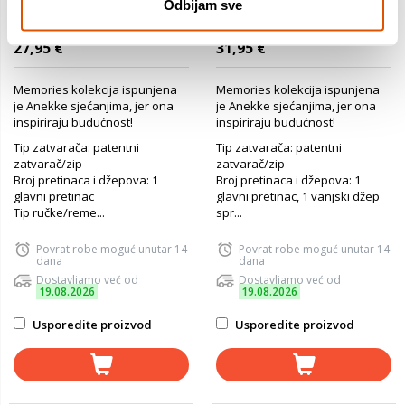
Torba hladnjak Anekke
Torba fashion Anekke
Odbijam sve
SS25 Memories The Joy of
MEMORIES SS25 mini XS-
Being 31x30x13,5cm 40494-
14x19x3cm 40803-904 P48
27,95 €
31,95 €
111 P16
Memories kolekcija ispunjena
Memories kolekcija ispunjena
je Anekke sjećanjima, jer ona
je Anekke sjećanjima, jer ona
inspiriraju budućnost!
inspiriraju budućnost!
Tip zatvarača: patentni
Tip zatvarača: patentni
zatvarač/zip
zatvarač/zip
Broj pretinaca i džepova: 1
Broj pretinaca i džepova: 1
glavni pretinac
glavni pretinac, 1 vanjski džep
Tip ručke/reme...
spr...
Povrat robe moguć unutar 14
Povrat robe moguć unutar 14
dana
dana
Dostavljamo već od
Dostavljamo već od
19.08.2026
19.08.2026
Usporedite proizvod
Usporedite proizvod