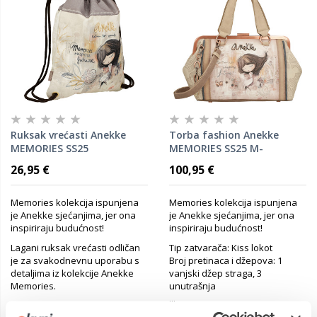
Ruksak vrećasti Anekke
Torba fashion Anekke
MEMORIES SS25
MEMORIES SS25 M-
33x45x2,5cm 40484-003
30x20x14cm 40801-009 P10
26,95 €
100,95 €
Memories kolekcija ispunjena
Memories kolekcija ispunjena
je Anekke sjećanjima, jer ona
je Anekke sjećanjima, jer ona
inspiriraju budućnost!
inspiriraju budućnost!
Lagani ruksak vrećasti odličan
Tip zatvarača: Kiss lokot
je za svakodnevnu uporabu s
Broj pretinaca i džepova: 1
detaljima iz kolekcije Anekke
vanjski džep straga, 3
Memories.
unutrašnja
...