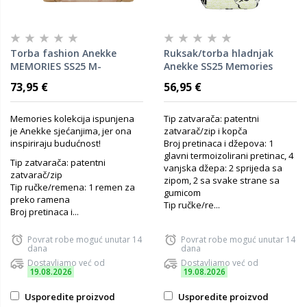
Torba fashion Anekke
Ruksak/torba hladnjak
MEMORIES SS25 M-
Anekke SS25 Memories
30x22x5cm 40803-701P16
35x41x15cm 40494-141
73,95 €
56,95 €
Memories kolekcija ispunjena
Tip zatvarača: patentni
je Anekke sjećanjima, jer ona
zatvarač/zip i kopča
inspiriraju budućnost!
Broj pretinaca i džepova: 1
glavni termoizolirani pretinac, 4
Tip zatvarača: patentni
vanjska džepa: 2 sprijeda sa
zatvarač/zip
zipom, 2 sa svake strane sa
Tip ručke/remena: 1 remen za
gumicom
preko ramena
Tip ručke/re...
Broj pretinaca i...
Povrat robe moguć unutar 14
Povrat robe moguć unutar 14
dana
dana
Dostavljamo već od
Dostavljamo već od
19.08.2026
19.08.2026
Usporedite proizvod
Usporedite proizvod