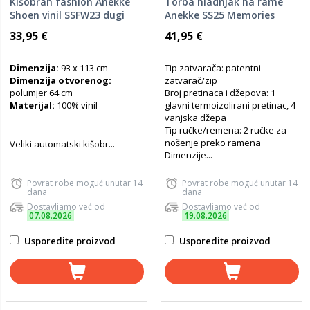
Kišobran fashion Anekke
Torba hladnjak na rame
Shoen vinil SSFW23 dugi
Anekke SS25 Memories
P4/12
28,5x24,5x21,5cm 40494-
33,95 €
41,95 €
131
Dimenzija:
93 x 113 cm
Tip zatvarača: patentni
Dimenzija otvorenog:
zatvarač/zip
polumjer 64 cm
Broj pretinaca i džepova: 1
Materijal:
100% vinil
glavni termoizolirani pretinac, 4
vanjska džepa
Tip ručke/remena: 2 ručke za
nošenje preko ramena
Veliki automatski kišobr...
Dimenzije...
Povrat robe moguć unutar 14
Povrat robe moguć unutar 14
dana
dana
Dostavljamo već od
Dostavljamo već od
07.08.2026
19.08.2026
Usporedite proizvod
Usporedite proizvod