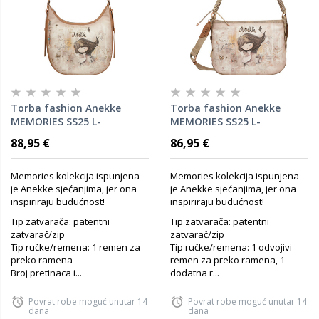
Torba fashion Anekke
Torba fashion Anekke
MEMORIES SS25 L-
MEMORIES SS25 L-
32x39x9cm 40802-354 P10
30x25x10cm 40802-353 P10
88,95 €
86,95 €
Memories kolekcija ispunjena
Memories kolekcija ispunjena
je Anekke sjećanjima, jer ona
je Anekke sjećanjima, jer ona
inspiriraju budućnost!
inspiriraju budućnost!
Tip zatvarača: patentni
Tip zatvarača: patentni
zatvarač/zip
zatvarač/zip
Tip ručke/remena: 1 remen za
Tip ručke/remena: 1 odvojivi
preko ramena
remen za preko ramena, 1
Broj pretinaca i...
dodatna r...
Povrat robe moguć unutar 14
Povrat robe moguć unutar 14
dana
dana