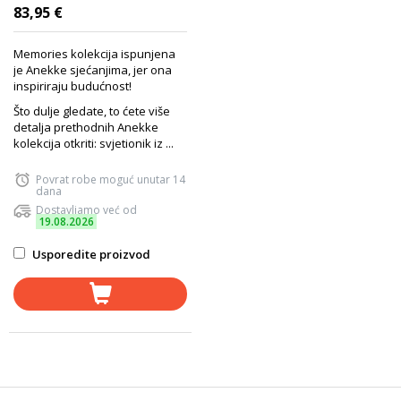
25x19x6cm 40803-516 P12
83,95 €
Memories kolekcija ispunjena
je Anekke sjećanjima, jer ona
inspiriraju budućnost!
Što dulje gledate, to ćete više
detalja prethodnih Anekke
kolekcija otkriti: svjetionik iz ...
Povrat robe moguć unutar 14
dana
Dostavljamo već od
19.08.2026
Usporedite proizvod