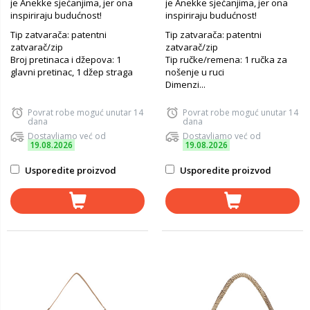
je Anekke sjećanjima, jer ona
je Anekke sjećanjima, jer ona
inspiriraju budućnost!
inspiriraju budućnost!
Tip zatvarača: patentni
Tip zatvarača: patentni
zatvarač/zip
zatvarač/zip
Broj pretinaca i džepova: 1
Tip ručke/remena: 1 ručka za
glavni pretinac, 1 džep straga
nošenje u ruci
Dimenzi...
Povrat robe moguć unutar 14
Povrat robe moguć unutar 14
dana
dana
Dostavljamo već od
Dostavljamo već od
19.08.2026
19.08.2026
Usporedite proizvod
Usporedite proizvod