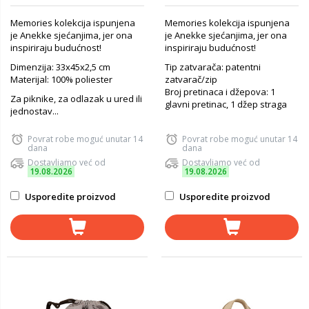
Memories kolekcija ispunjena
Memories kolekcija ispunjena
je Anekke sjećanjima, jer ona
je Anekke sjećanjima, jer ona
inspiriraju budućnost!
inspiriraju budućnost!
Dimenzija: 33x45x2,5 cm
Tip zatvarača: patentni
Materijal: 100% poliester
zatvarač/zip
Broj pretinaca i džepova: 1
Za piknike, za odlazak u ured ili
glavni pretinac, 1 džep straga
jednostav...
Povrat robe moguć unutar 14
Povrat robe moguć unutar 14
dana
dana
Dostavljamo već od
Dostavljamo već od
19.08.2026
19.08.2026
Usporedite proizvod
Usporedite proizvod