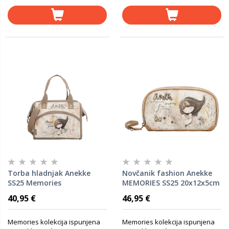
Torba hladnjak Anekke
Novčanik fashion Anekke
SS25 Memories
MEMORIES SS25 20x12x5cm
28,5x24,5x16cm 40494-122
40809-709 P18
40,95 €
46,95 €
P10
Memories kolekcija ispunjena
Memories kolekcija ispunjena