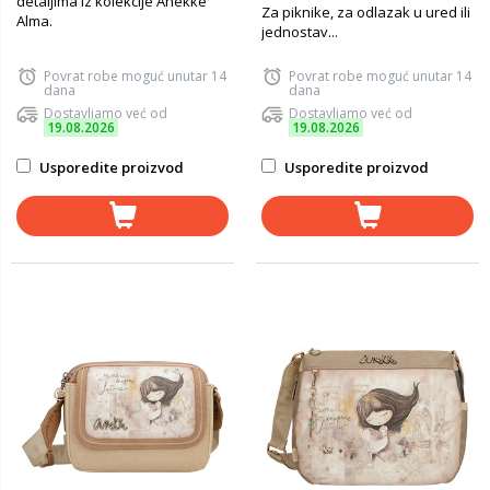
detaljima iz kolekcije Anekke
Za piknike, za odlazak u ured ili
Alma.
jednostav...
Povrat robe moguć unutar 14
Povrat robe moguć unutar 14
dana
dana
Dostavljamo već od
Dostavljamo već od
19.08.2026
19.08.2026
Usporedite proizvod
Usporedite proizvod