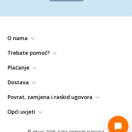
O nama
Trebate pomoć?
Plaćanje
Dostava
Povrat, zamjena i raskid ugovora
Opći uvjeti
© eKupi
2026
. Vaša internet trgovina