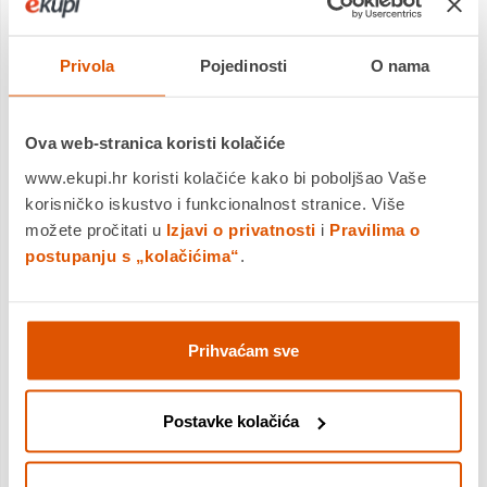
Povrat robe moguć unutar 14
Povrat robe moguć unutar 14
dana
dana
Dostavljamo već od
Dostavljamo već od
Privola
Pojedinosti
O nama
19.08.2026
19.08.2026
Usporedite proizvod
Usporedite proizvod
Ova web-stranica koristi kolačiće
www.ekupi.hr koristi kolačiće kako bi poboljšao Vaše
korisničko iskustvo i funkcionalnost stranice. Više
možete pročitati u
Izjavi o privatnosti
i
Pravilima o
postupanju s „kolačićima“
.
Prihvaćam sve
Postavke kolačića