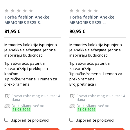
Torba fashion Anekke
Torba fashion Anekke
MEMORIES SS25 S-
MEMORIES SS25 L-
25x18x8cm 40803-349 P12
33x26x13cm 40803-501 P12
81,95 €
90,95 €
Memories kolekcija ispunjena
Memories kolekcija ispunjena
je Anekke sjećanjima, jer ona
je Anekke sjećanjima, jer ona
inspiriraju budućnost!
inspiriraju budućnost!
Tip zatvarača: patentni
Tip zatvarača: patentni
zatvarač/zip i preklop sa
zatvarač/zip
kopčom
Tip ručke/remena: 1 remen za
Tip ručke/remena: 1 remen za
preko ramena
preko ramena
Broj pretinaca i...
Povrat robe moguć unutar 14
Povrat robe moguć unutar 14
dana
dana
Dostavljamo već od
Dostavljamo već od
19.08.2026
19.08.2026
Usporedite proizvod
Usporedite proizvod