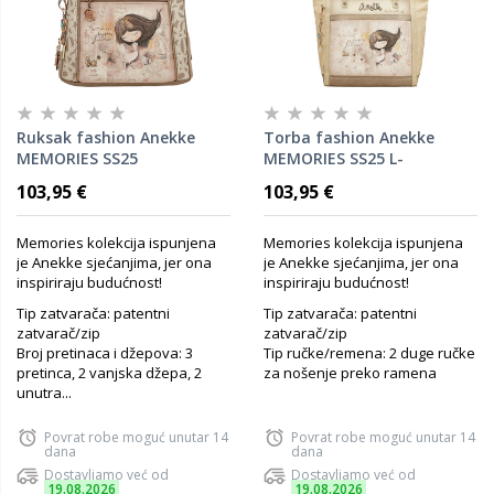
Ruksak fashion Anekke
Torba fashion Anekke
MEMORIES SS25
MEMORIES SS25 L-
25x29x15cm 40805-270 P8
40/31x29x16cm 40802-047
103,95 €
103,95 €
P6
Memories kolekcija ispunjena
Memories kolekcija ispunjena
je Anekke sjećanjima, jer ona
je Anekke sjećanjima, jer ona
inspiriraju budućnost!
inspiriraju budućnost!
Tip zatvarača: patentni
Tip zatvarača: patentni
zatvarač/zip
zatvarač/zip
Broj pretinaca i džepova: 3
Tip ručke/remena: 2 duge ručke
pretinca, 2 vanjska džepa, 2
za nošenje preko ramena
unutra...
Povrat robe moguć unutar 14
Povrat robe moguć unutar 14
dana
dana
Dostavljamo već od
Dostavljamo već od
19.08.2026
19.08.2026