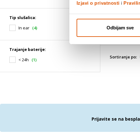
Izjavi o privatnosti
i
Pravil
Tip slušalica:
In ear
(4)
Odbijam sve
Trajanje baterije:
Sortiranje po:
< 24h
(1)
Prijavite se na bespl