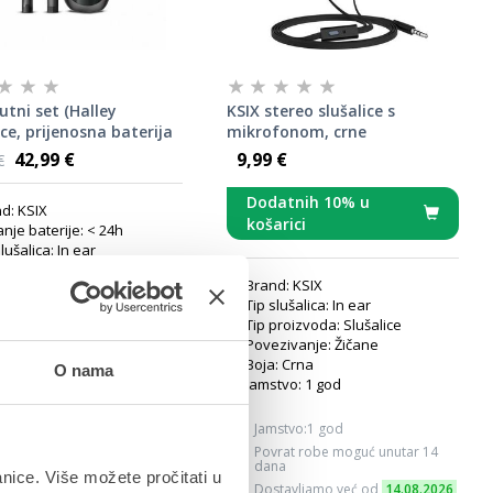
utni set (Halley
KSIX stereo slušalice s
ice, prijenosna baterija
mikrofonom, crne
h i uzica)
42,99 €
9,99 €
€
Dodatnih 10% u
d: KSIX
košarici
anje baterije: < 24h
lušalica: In ear
proizvoda: Slušalice
Brand: KSIX
zivanje: Bluetooth
Tip slušalica: In ear
: Crna
Tip proizvoda: Slušalice
tvo: 1 god
Povezivanje: Žičane
Boja: Crna
O nama
Jamstvo: 1 god
stvo:1 god
Jamstvo:1 god
rat robe moguć unutar 14
Povrat robe moguć unutar 14
na
dana
anice. Više možete pročitati u
tavljamo već od
14.08.2026
Dostavljamo već od
14.08.2026