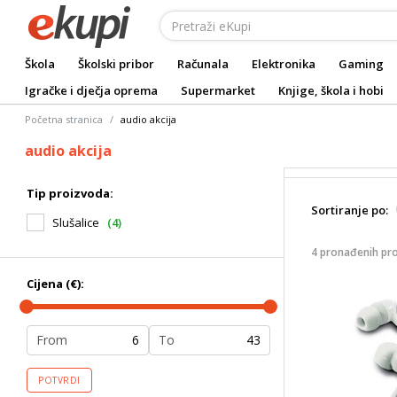
Škola
Školski pribor
Računala
Elektronika
Gaming
Igračke i dječja oprema
Supermarket
Knjige, škola i hobi
Početna stranica
audio akcija
audio akcija
Tip proizvoda:
Sortiranje po:
Slušalice
(4)
4 pronađenih pr
Cijena (€):
From
To
POTVRDI