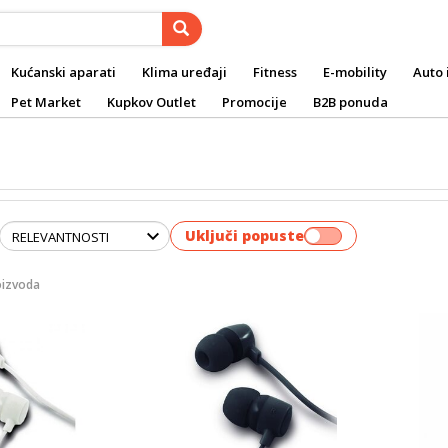
Kućanski aparati
Klima uređaji
Fitness
E-mobility
Auto 
Pet Market
Kupkov Outlet
Promocije
B2B ponuda
Uključi popuste
oizvoda