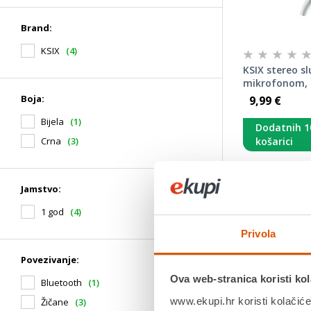
Brand:
KSIX
(4)
KSIX stereo sl
mikrofonom, G
Boja:
9,99 €
Bijela
(1)
Dodatnih 1
košarici
Crna
(3)
Brand: KSIX
Jamstvo:
Tip slušalica:
Tip proizvoda
1 god
(4)
Povezivanje:
Boja: Bijela
Privola
Jamstvo: 1 go
Povezivanje:
Jamstvo:1 g
Ova web-stranica koristi kol
Bluetooth
(1)
Povrat robe
dana
www.ekupi.hr koristi kolačiće
Žičane
(3)
Dostavljamo