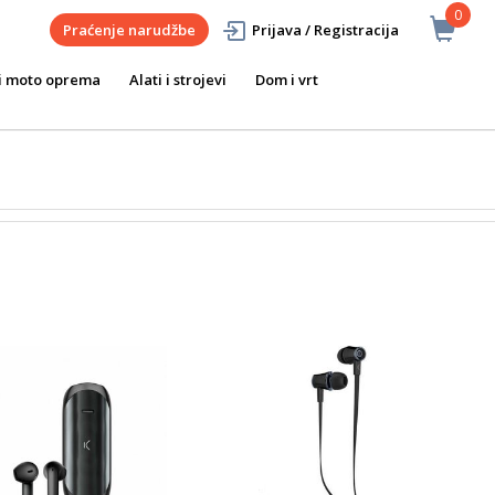
0
Praćenje narudžbe
Prijava / Registracija
i moto oprema
Alati i strojevi
Dom i vrt