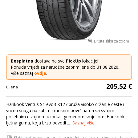
Držite sliku za zoom
Besplatna
dostava na sve
PickUp
lokacije!
Ponuda vrijedi za narudžbe zaprimljene do 31.08.2026.
Više saznaj
ovdje
.
205,52 €
Cijena
Hankook Ventus S1 evo3 K127 pruža visoko držanje ceste i
vučnu snagu na suhim i mokrim površinama sa svojim
posebnim dizajnom uzorka i gumenom smjesom. Hankook
ljetna guma, koja brzo odvodi ...
Saznaj više
Platite gotovinom pri preuzimanju, Internet bankarstvom, karticama