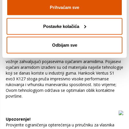
- Visoka trakcija na mokrim i skliskim površinama s posebnim
Prihvaćam sve
dizajnom kanala
- Visoka otpornost na akvaplaning
- Visoka upravljivost i kratak put kočenja na suhim i mokrim
Postavke kolačića
površinama
- Uravnotežena i snažna izvedba u zavojima
- Visoko prianjanje tijekom manevara i skretanja
- Ušteda goriva uz mali otpor kotrljanja
Odbijam sve
Hankook Ventus S1 evo3 K127
nudi iznimno visoku kvalitetu
vožnje zahvaljujući pojasevima ojačanim aramidima. Pojasevi
ojačani aramidom izrađeni su od materijala najviše tehnologije
koji se danas koriste u industriji guma. Hankook Ventus S1
evo3 K127 stoga pruža impresivno visoke performanse
rukovanja i vrhunsku manevarsku sposobnost. Isto vrijeme;
Ovom tehnologijom održava se optimalan oblik kontaktne
površine.
Upozorenje!
Provjerite ograničenja opterećenja u priručniku za vlasnika