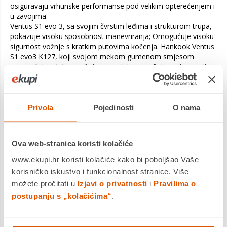
osiguravaju vrhunske performanse pod velikim opterećenjem i
u zavojima.
Ventus S1 evo 3, sa svojim čvrstim leđima i strukturom trupa,
pokazuje visoku sposobnost manevriranja; Omogućuje visoku
sigurnost vožnje s kratkim putovima kočenja. Hankook Ventus
S1 evo3 K127, koji svojom mekom gumenom smjesom
omogućuje udobnu vožnju, smanjuje potrošnju goriva svojim
niskim otporom kotrljanja.
Hankook Ventus S1 evo3 K127
uz hibridnu aramidnu vezu
sprječava širenje promjera uzrokovano centrifugalnim silama
Privola
Pojedinosti
O nama
tijekom vožnje i minimizira deformacije tijekom vožnje.
Također neutralizira bočne sile koje se javljaju pri promjeni
smjera gibanja. Sprječava prekomjerno opterećenje jedne
Ova web-stranica koristi kolačiće
strane gume u zavojima. Povećava stabilnost tijekom zavoja i
manevara; pruža stabilnost. Na taj način Hankook Ventus S1
www.ekupi.hr koristi kolačiće kako bi poboljšao Vaše
evo3 K127 pokazuje puno bolju upravljivost i osigurava sigurnu
korisničko iskustvo i funkcionalnost stranice. Više
vožnju u zavojima.
možete pročitati u
Izjavi o privatnosti
i
Pravilima o
postupanju s „kolačićima“
.