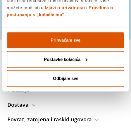
korisničko iskustvo i funkcionalnost stranice. Više
možete pročitati u
Izjavi o privatnosti
i
Pravilima o
postupanju s „kolačićima“
.
PRIJAVITE SE
Prihvaćam sve
Postavke kolačića
O nama
Trebate pomoć?
Odbijam sve
Plaćanje
Dostava
Povrat, zamjena i raskid ugovora