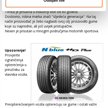
Odbijam sve
Nexen
je korejski proizvođač ekonomičnih guma.
Tvrtka je prisutna u industriji više od 60 godina.
Doslovno, robna marka znači "sljedeća generacija". Na taj
način proizvođač je želio naglasiti svoj cilj: proizvoditi gume
koje su napredne, ali još uvijek pristupačne.
Nexen je prisutan u mnogim područjima motornih sportova.
Upozorenje!
Provjerite
ograničenja
opterećenja u
priručniku za
vlasnika vozila.
Preopterećivanjem vozila opterećuju se gume i ostali važni