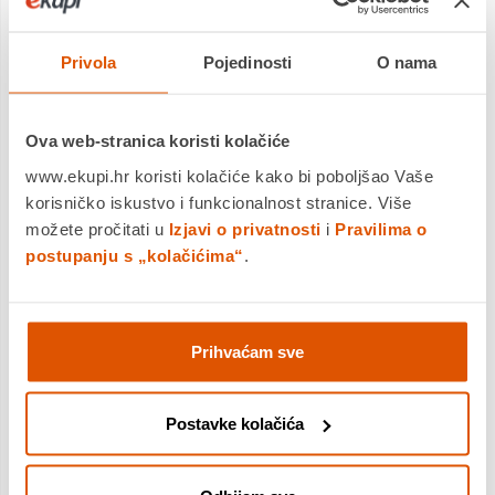
kotrljanja. Prva značajka je rezultat, između ostalog, 3
neovisna rebra gaznoga sloja duž cijele površine gume.
Upravo ta rebra imaju neprocjenjivu ulogu u stabilnosti gume
Privola
Pojedinosti
O nama
(također pri velikim brzinama).
Gornju vuču na mokroj površini podupiru zarezi (utori) koji
postoje po cijeloj površini. Oni učinkovito ispuštaju vodu s
Ova web-stranica koristi kolačiće
površine gume. Međutim, performanse na mokroj površini ne
bi bile tako dobre da nisu za široke obodne utore.
www.ekupi.hr koristi kolačiće kako bi poboljšao Vaše
korisničko iskustvo i funkcionalnost stranice. Više
Nexen N'Blue
možete pročitati u
Izjavi o privatnosti
i
Pravilima o
HD Plus
odlikuje
postupanju s „kolačićima“
.
se izvrsnim
prianjanjem na
zavojima.
To dolazi od
masivnih
Prihvaćam sve
stranica guma
koje jamče
preciznost i
Postavke kolačića
prianjanje
tijekom
okretanja.