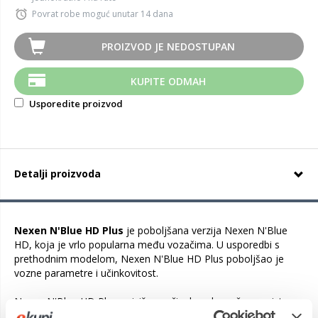
Povrat robe moguć unutar 14 dana
PROIZVOD JE NEDOSTUPAN
KUPITE ODMAH
Usporedite proizvod
Detalji proizvoda
Nexen N'Blue HD Plus
je poboljšana verzija Nexen N'Blue
HD, koja je vrlo popularna među vozačima. U usporedbi s
prethodnim modelom, Nexen N'Blue HD Plus poboljšao je
vozne parametre i učinkovitost.
Nexen N'Blue HD Plus najviše znači vrhunska vučna svojstva,
izvrsne performanse na mokrim cestama i mnogo niži otpor