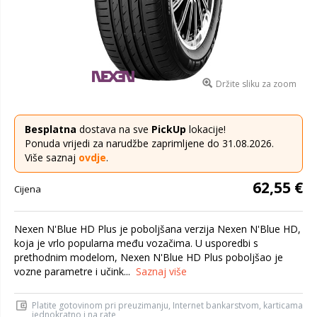
Držite sliku za zoom
Besplatna
dostava na sve
PickUp
lokacije!
Ponuda vrijedi za narudžbe zaprimljene do 31.08.2026.
Više saznaj
ovdje
.
62,55 €
Cijena
Nexen N'Blue HD Plus je poboljšana verzija Nexen N'Blue HD,
koja je vrlo popularna među vozačima. U usporedbi s
prethodnim modelom, Nexen N'Blue HD Plus poboljšao je
vozne parametre i učink...
Saznaj više
Platite gotovinom pri preuzimanju, Internet bankarstvom, karticama
jednokratno i na rate