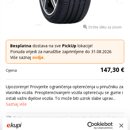
Držite sliku za zoom
Besplatna
dostava na sve
PickUp
lokacije!
Ponuda vrijedi za narudžbe zaprimljene do 31.08.2026.
Više saznaj
ovdje
.
147,30 €
Cijena
Upozorenje! Provjerite ograničenja opterećenja u priručniku za
vlasnika vozila. Preopterećivanjem vozila opterećuju se gume i
ostali važni dijelovi vozila. To može biti uzrok slabe uprav...
Saznaj više
Platite gotovinom pri preuzimanju, Internet bankarstvom, karticama
jednokratno i na rate
Povrat robe moguć unutar 14 dana