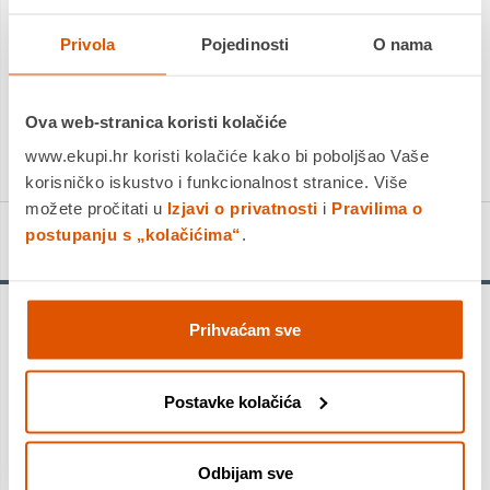
Privola
PROIZVOD JE NEDOSTUPAN
Pojedinosti
O nama
KUPITE ODMAH
Ova web-stranica koristi kolačiće
Usporedite proizvod
www.ekupi.hr koristi kolačiće kako bi poboljšao Vaše
korisničko iskustvo i funkcionalnost stranice. Više
možete pročitati u
Izjavi o privatnosti
i
Pravilima o
postupanju s „kolačićima“
.
Detalji proizvoda
Upozorenje!
Prihvaćam sve
Provjerite ograničenja opterećenja u priručniku za vlasnika
vozila. Preopterećivanjem vozila opterećuju se gume i ostali
važni dijelovi vozila. To može biti uzrok slabe upravljivosti,
Postavke kolačića
povećane potrošnje goriva i kvara gume. Također može
prouzročiti ozbiljno pucanje, odvajanje dijelova ili "ispuštanje
zraka".
Odbijam sve