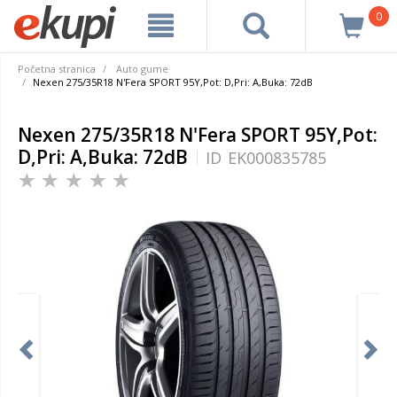
0
Početna stranica
Auto gume
Nexen 275/35R18 N'Fera SPORT 95Y,Pot: D,Pri: A,Buka: 72dB
Nexen 275/35R18 N'Fera SPORT 95Y,Pot:
D,Pri: A,Buka: 72dB
ID
EK000835785