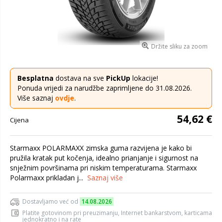
Držite sliku za zoom
Besplatna
dostava na sve
PickUp
lokacije!
Ponuda vrijedi za narudžbe zaprimljene do 31.08.2026.
Više saznaj
ovdje
.
54,62 €
Cijena
Starmaxx POLARMAXX zimska guma razvijena je kako bi
pružila kratak put kočenja, idealno prianjanje i sigurnost na
snježnim površinama pri niskim temperaturama. Starmaxx
Polarmaxx prikladan j...
Saznaj više
Dostavljamo već od
14.08.2026
Platite gotovinom pri preuzimanju, Internet bankarstvom, karticama
jednokratno i na rate