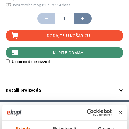
Povrat robe moguć unutar 14 dana
DODAJTE U KOŠARICU
KUPITE ODMAH
Usporedite proizvod
Detalji proizvoda
Starmaxx POLARMAXX
zimska guma razvijena je kako bi
pružila kratak put kočenja, idealno prianjanje i sigurnost na
snježnim površinama pri niskim temperaturama. Starmaxx
Privola
Pojedinosti
O nama