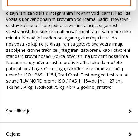
ErpID457145478
Revolucionarni aluminijski krovni nosači poznati G3 su
dizajnirani za vozila s integriranim krovnim vodilicama, kao i za
vozila s konvencionalnim krovnim vodilicama. Sadrži inovativni
sustav koji se odlikuje jednostavna instalacija, sigurnosti i
svestranost. Korisnik će imati nosač montiran u samo nekoliko
minuta. Nosač je izrađen od laganog aluminija i nudi do
nosivosti 75 kg. To je dizajniran za gotovo sva vozila imaju
zaobljene krovne tračnice (integrirani-zatvoren), kao i otvoreni
standard krovni nosači (kolica-otvoren) na krovnim nosačima.
Nosač ima ugrađenu zaštitu protiv krađe, tako da možete
putovati bez brige. Osim toga, također je testiran za slučaj
nesreće. ISO : PAS 11154,Grad Crash Test pregled testiran od
strane TÜV NORD prema ISO / PAS 11154,duljina: 127 cm,
Težina:3,4 kg, Nosivost:75 kg < br> 2 godine jamstva
Specifikacije
Ocjene