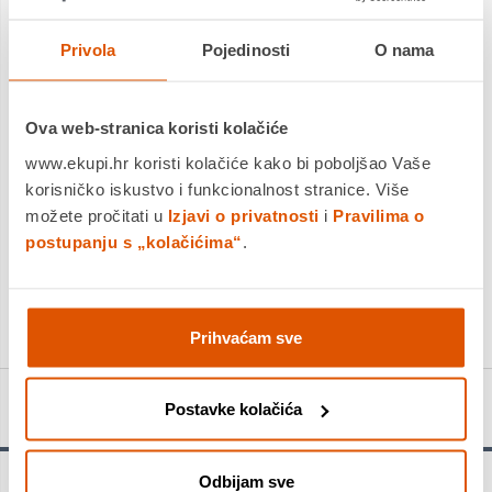
Dostavljamo već od
13.08.2026
Platite gotovinom pri preuzimanju, Internet bankarstvom, karticama
Privola
Pojedinosti
O nama
jednokratno i na rate
Povrat robe moguć unutar 14 dana
Ova web-stranica koristi kolačiće
www.ekupi.hr koristi kolačiće kako bi poboljšao Vaše
korisničko iskustvo i funkcionalnost stranice. Više
DODAJTE U KOŠARICU
možete pročitati u
Izjavi o privatnosti
i
Pravilima o
postupanju s „kolačićima“
.
KUPITE ODMAH
Usporedite proizvod
Prihvaćam sve
Detalji proizvoda
Postavke kolačića
Odbijam sve