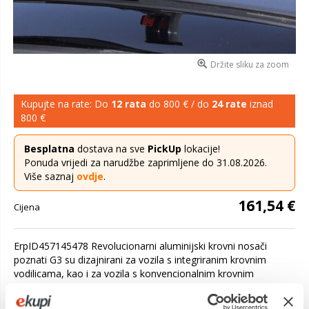
Držite sliku za zoom
Kupujte na rate: Do
12 rata
do 800 € / do
24 rate
iznad
800 €
Besplatna
dostava na sve
PickUp
lokacije!
Ponuda vrijedi za narudžbe zaprimljene do 31.08.2026.
Više saznaj
ovdje
.
161,54 €
Cijena
ErpID457145478 Revolucionarni aluminijski krovni nosači
poznati G3 su dizajnirani za vozila s integriranim krovnim
vodilicama, kao i za vozila s konvencionalnim krovnim
vodilicama. Sadrži inovat...
Saznaj više