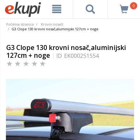
0
Početna stranica
Krovni nosači
G3 Clope 130 krovni nosač,aluminijski 127cm + noge
G3 Clope 130 krovni nosač,aluminijski
127cm + noge
ID
EK000251554