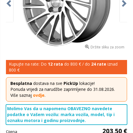
Držite sliku za zoom
Kupujte na rate: Do
12 rata
do 800 € / do
24 rate
iznad
800 €
Besplatna
dostava na sve
PickUp
lokacije!
Ponuda vrijedi za narudžbe zaprimljene do 31.08.2026.
Više saznaj
ovdje
.
Molimo Vas da u napomenu OBAVEZNO navedete
podatke o Vašem vozilu: marka vozila, model, tip i
oznaku motora i godinu proizvodnje.
203,50 €
Cijena