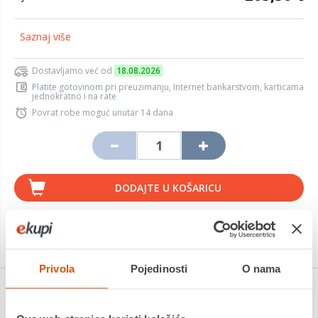
Saznaj više
Dostavljamo već od
18.08.2026
Platite gotovinom pri preuzimanju, Internet bankarstvom, karticama
jednokratno i na rate
Povrat robe moguć unutar 14 dana
DODAJTE U KOŠARICU
KUPITE ODMAH
Privola
Pojedinosti
O nama
Detalji proizvoda