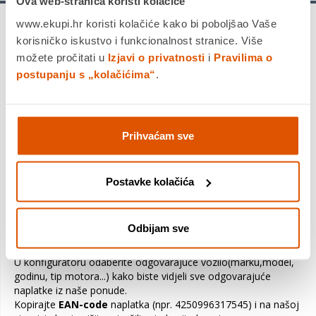
Ova web-stranica koristi kolačiće
www.ekupi.hr koristi kolačiće kako bi poboljšao Vaše
korisničko iskustvo i funkcionalnost stranice. Više
Naplatke nije moguće platiti gotovinom pri
možete pročitati u
Izjavi o privatnosti
i
Pravilima o
preuzimanju.
postupanju s „kolačićima“
.
Aluminijski naplatak B39 7x17 5/112 ET47 D3 FGVP (Ferric
Prihvaćam sve
Grey Vool Poliert)
(BMW)
Postavke kolačića
- mogućnost serijske ugradnje (ET i centralna rupa)
- predviđen za ugradnju TPMS sustava za kontrolu tlaka u
gumama
Odbijam sve
- 100% Europski proizvod
U konfiguratoru odaberite odgovarajuće vozilo(marku,model,
godinu, tip motora...) kako biste vidjeli sve odgovarajuće
naplatke iz naše ponude.
Kopirajte
EAN-code
naplatka (npr. 4250996317545) i na našoj