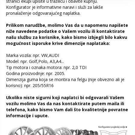
stranici ekupi upišite u tražilicu i obavite kupnju.
Konfigurator je informativne naravi i služi za lakše
pronalaženje odgovarajućeg naplatka.
Prilikom narudžbe, molimo Vas da u napomenu napišete
niže navedene podatke o Vašem vozilu ili kontaktirate
našu službu za korisnike, kako bismo izbjegli bilo kakvu
mogućnost isporuke krive dimenzije naplataka:
Marka vozila: npr. VW,AUDI
Model: npr. Golf,Polo, A3,A4...
Tip motora i oznaka motora: npr. 2,0 TDI
Godina proizvodnje: npr. 2005.
Dimenzija guma koja se montira na felgu (nije obvezno ali je
korisno): npr. 205/55R16
Ukoliko niste sigurni koji naplatci bi odgovarali Vašem
vozilu molimo Vas da nas kontaktirate putem maila ili
telefona, kako bismo Vam dali što kvalitetnije povratne
informacije i upute.