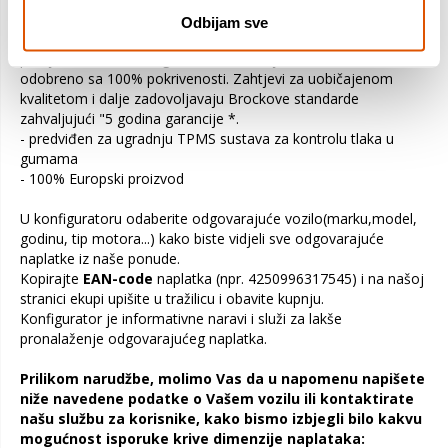
planiran je u veličinama 8,0 × 19, 9,0 × 19, 10,5 × 19, 8,0 × 20,
Odbijam sve
9,0 × 20, 9,5 × 20 i 10,5 × 20 za široku paletu vozila. Također je
provjereno za sve mogućnosti instalacije za TPMS sustave i
odobreno sa 100% pokrivenosti. Zahtjevi za uobičajenom
kvalitetom i dalje zadovoljavaju Brockove standarde
zahvaljujući "5 godina garancije *.
- predviđen za ugradnju TPMS sustava za kontrolu tlaka u
gumama
- 100% Europski proizvod
U konfiguratoru odaberite odgovarajuće vozilo(marku,model,
godinu, tip motora...) kako biste vidjeli sve odgovarajuće
naplatke iz naše ponude.
Kopirajte
EAN-code
naplatka (npr. 4250996317545) i na našoj
stranici ekupi upišite u tražilicu i obavite kupnju.
Konfigurator je informativne naravi i služi za lakše
pronalaženje odgovarajućeg naplatka.
Prilikom narudžbe, molimo Vas da u napomenu napišete
niže navedene podatke o Vašem vozilu ili kontaktirate
našu službu za korisnike, kako bismo izbjegli bilo kakvu
mogućnost isporuke krive dimenzije naplataka: