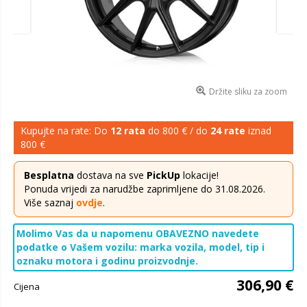
Držite sliku za zoom
Kupujte na rate: Do
12 rata
do 800 € / do
24 rate
iznad
800 €
Besplatna
dostava na sve
PickUp
lokacije!
Ponuda vrijedi za narudžbe zaprimljene do 31.08.2026.
Više saznaj
ovdje
.
Molimo Vas da u napomenu OBAVEZNO navedete
podatke o Vašem vozilu: marka vozila, model, tip i
oznaku motora i godinu proizvodnje.
306,90 €
Cijena