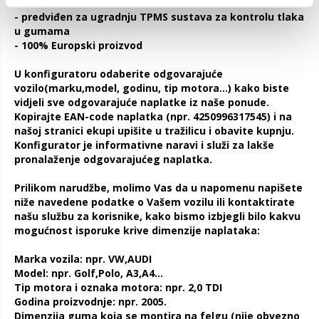
- predviđen za ugradnju TPMS sustava za kontrolu tlaka
u gumama
- 100% Europski proizvod
U konfiguratoru odaberite odgovarajuće
vozilo(marku,model, godinu, tip motora...) kako biste
vidjeli sve odgovarajuće naplatke iz naše ponude.
Kopirajte
EAN-code
naplatka (npr. 4250996317545) i na
našoj stranici ekupi upišite u tražilicu i obavite kupnju.
Konfigurator je informativne naravi i služi za lakše
pronalaženje odgovarajućeg naplatka.
Prilikom narudžbe, molimo Vas da u napomenu napišete
niže navedene podatke o Vašem vozilu ili kontaktirate
našu službu za korisnike, kako bismo izbjegli bilo kakvu
mogućnost isporuke krive dimenzije naplataka:
Marka vozila: npr. VW,AUDI
Model: npr. Golf,Polo, A3,A4...
Tip motora i oznaka motora: npr. 2,0 TDI
Godina proizvodnje: npr. 2005.
Dimenzija guma koja se montira na felgu (nije obvezno