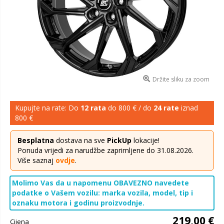
Držite sliku za zoom
Kupujte na rate: Do
12 rata
do 800 € / do
24 rate
iznad
800 €
Besplatna
dostava na sve
PickUp
lokacije!
Ponuda vrijedi za narudžbe zaprimljene do 31.08.2026.
Više saznaj
ovdje
.
Molimo Vas da u napomenu OBAVEZNO navedete
podatke o Vašem vozilu: marka vozila, model, tip i
oznaku motora i godinu proizvodnje.
219,00 €
Cijena