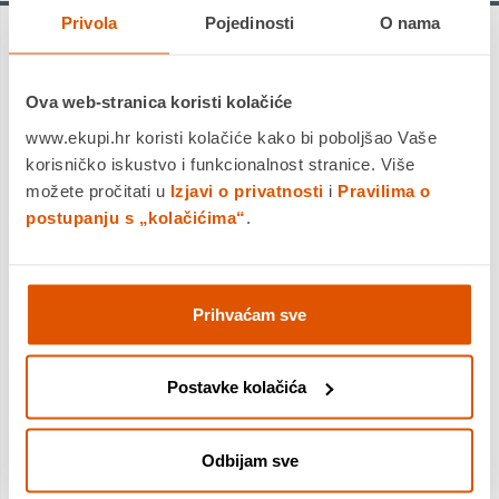
Privola
Pojedinosti
O nama
Naplatke nije moguće platiti gotovinom pri
preuzimanju.
Ova web-stranica koristi kolačiće
www.ekupi.hr koristi kolačiće kako bi poboljšao Vaše
korisničko iskustvo i funkcionalnost stranice. Više
možete pročitati u
Izjavi o privatnosti
i
Pravilima o
Aluminijski naplatak RC36 6,5x18 5/112 ET44 D4 SG (Schwarz
postupanju s „kolačićima“
.
Glanz)
Novi RC-Design RC36/b> u širokom dizajnu s dvostrukim
krakovima postavlja sportske, snažne naglaske.
Prihvaćam sve
Različiti tečajevi krakova stvaraju impresivnu dinamiku i
jedinstveni dizajn.
Nijanse boja, Black Gloss Fully Polished i Black Gloss
Postavke kolačića
individualiziraju kotač od lakih legura za različite
modele vozila. RC34 je posebno izrađen za vozila kao što
su novi Audi A1, BMW serije 1, Hyundai i30N
Performance, VW Tiguan (II) ili Tesla Model 3 u tehnički
Odbijam sve
sofisticiranim procesima.