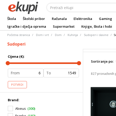
Škola
Školski pribor
Računala
Elektronika
Gaming
Igračke i dječja oprema
Supermarket
Knjige, škola i hobi
Početna stranica
Dom i vrt
Dom
Kuhinja
Sudoperi i slavine
S
Sudoperi
Cijena (€):
Sortiranje po:
From
To
827 pronađenih 
POTVRDI
Brand:
Alveus
(300)
Franke
(182)