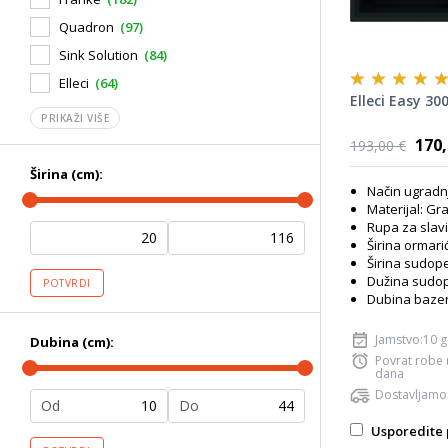
Quadron
(97)
Sink Solution
(84)
Elleci
(64)
Elleci Easy 3
PRIKAŽI VIŠE
170,
193,00 €
Širina (cm):
Način ugradn
Materijal: Gr
Rupa za slav
Širina ormari
Širina sudope
Dužina sudop
POTVRDI
Dubina bazen
Jamstvo:10 
Dubina (cm):
Povrat robe
dana
Dostavljamo
Od
Do
Usporedite 