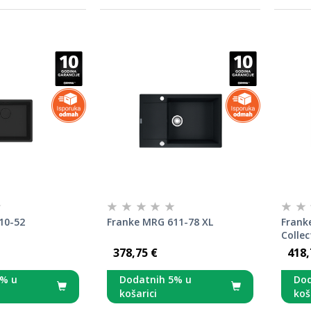
10-52
Franke MRG 611-78 XL
Frank
Collec
378,75 €
418,
5% u
Dodatnih 5% u
Dod
košarici
koš