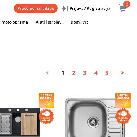
0
Praćenje narudžbe
Prijava / Registracija
i moto oprema
Alati i strojevi
Dom i vrt
1
2
3
4
5