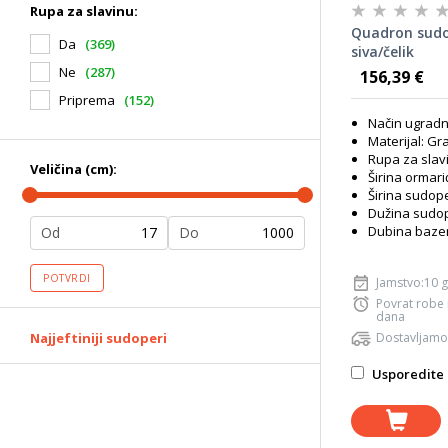
Rupa za slavinu:
Quadron sudo
Da
(369)
siva/čelik
Ne
(287)
156,39 €
Priprema
(152)
Način ugradn
Materijal: Gra
Rupa za slav
Veličina (cm):
Širina ormari
Širina sudop
Dužina sudop
Dubina baze
Od
Do
POTVRDI
Jamstvo:10 
Povrat robe
dana
Najjeftiniji sudoperi
Dostavljamo
Usporedite 