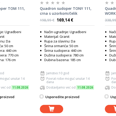
per TOM 111,
Quadron sudoper TONY 111,
Quadr
crna s uzorkom/čelik
WORKS
antrac
169,14 €
198,99 €
338,99
je: Ugradbeni
Način ugradnje: Ugradbeni
Nači
nit
Materijal: Granit
Mate
inu: Da
Rupa za slavinu: Da
Rupa
ća: 50 cm
Širina ormarića: 50 cm
Širi
era: 440 cm
Širina sudopera: 440 cm
Širi
era: 770 cm
Dužina sudopera: 780 cm
Duži
na: 176 cm
Dubina bazena: 185 cm
Dub
god
Jamstvo:10 god
Ja
 moguć unutar 14
Povrat robe moguć unutar 14
Po
dana
da
 već od
11.08.2026
Dostavljamo već od
11.08.2026
Do
proizvod
Usporedite proizvod
Usp