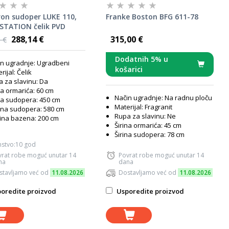
on sudoper LUKE 110,
Franke Boston BFG 611-78
TATION čelik PVD
it
288,14 €
315,00 €
 €
Dodatnih 5% u
n ugradnje: Ugradbeni
košarici
rijal: Čelik
 za slavinu: Da
na ormarića: 60 cm
Način ugradnje: Na radnu ploču
na sudopera: 450 cm
Materijal: Fragranit
na sudopera: 580 cm
Rupa za slavinu: Ne
ina bazena: 200 cm
Širina ormarića: 45 cm
Širina sudopera: 78 cm
mstvo:10 god
vrat robe moguć unutar 14
Povrat robe moguć unutar 14
na
dana
stavljamo već od
11.08.2026
Dostavljamo već od
11.08.2026
oredite proizvod
Usporedite proizvod