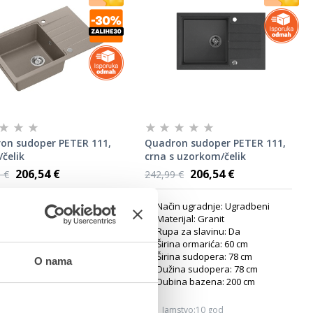
on sudoper PETER 111,
Quadron sudoper PETER 111,
čelik
crna s uzorkom/čelik
206,54 €
206,54 €
 €
242,99 €
n ugradnje: Ugradbeni
Način ugradnje: Ugradbeni
rijal: Granit
Materijal: Granit
 za slavinu: Da
Rupa za slavinu: Da
na ormarića: 60 cm
Širina ormarića: 60 cm
na sudopera: 50 cm
Širina sudopera: 78 cm
O nama
na sudopera: 780 cm
Dužina sudopera: 78 cm
ina bazena: 200 cm
Dubina bazena: 200 cm
mstvo:10 god
Jamstvo:10 god