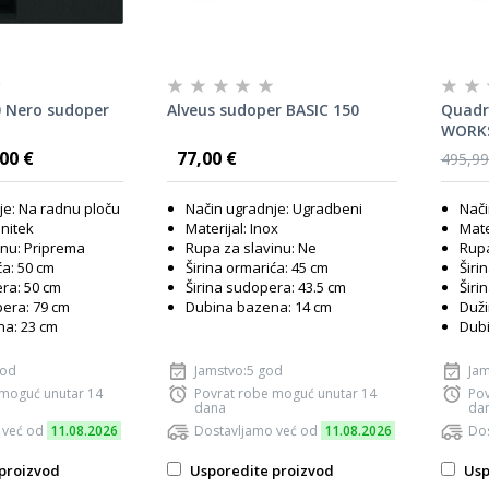
00 Nero sudoper
Alveus sudoper BASIC 150
Quadr
WORKS
čelik 
00 €
77,00 €
495,99
uprav
je: Na radnu ploču
Način ugradnje: Ugradbeni
Nači
anitek
Materijal: Inox
Mate
inu: Priprema
Rupa za slavinu: Ne
Rupa
ća: 50 cm
Širina ormarića: 45 cm
Širi
ra: 50 cm
Širina sudopera: 43.5 cm
Širi
era: 79 cm
Dubina bazena: 14 cm
Duži
a: 23 cm
Dubi
god
Jamstvo:5 god
Jam
 moguć unutar 14
Povrat robe moguć unutar 14
Pov
dana
da
 već od
11.08.2026
Dostavljamo već od
11.08.2026
Dos
proizvod
Usporedite proizvod
Usp