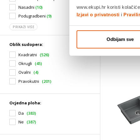
Povrat robe
www.ekupi.hr koristi kolačiće
Nasadni
(10)
dana
Izjavi o privatnosti
i
Pravil
Dostavljamo
Podugradbeni
(9)
Usporedite 
PRIKAŽI VIŠE
Odbijam sve
Oblik sudopera:
Kvadratni
(526)
Okrugli
(45)
Ovalni
(4)
Pravokutni
(201)
Ocjedna ploha:
Da
(383)
Ne
(387)