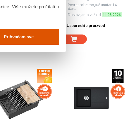
vrat robe moguć unutar 14
Povrat robe moguć unutar 14
anice. Više možete pročitati u
na
dana
stavljamo već od
11.08.2026
Dostavljamo već od
11.08.2026
oredite proizvod
Usporedite proizvod
Prihvaćam sve