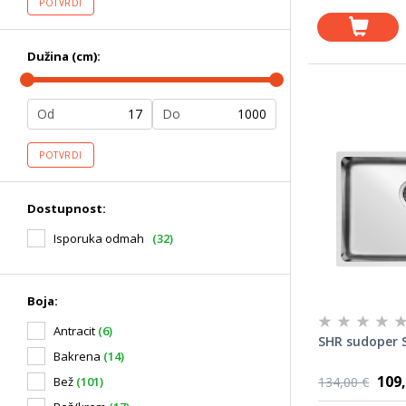
POTVRDI
Dužina (cm):
Od
Do
POTVRDI
Dostupnost:
Isporuka odmah
(32)
Boja:
Antracit
(6)
SHR sudoper S
Bakrena
(14)
109,
134,00 €
Bež
(101)