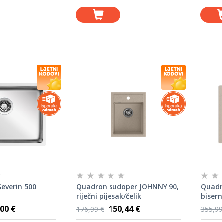
everin 500
Quadron sudoper JOHNNY 90,
Quadr
riječni pijesak/čelik
bisern
00 €
150,44 €
176,99 €
355,99