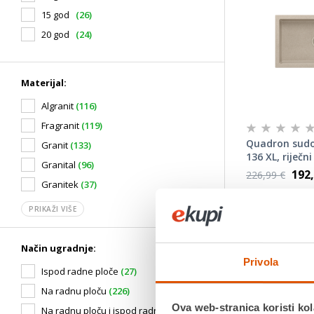
15 god
(26)
20 god
(24)
Materijal:
Algranit
(116)
Fragranit
(119)
Quadron sudo
Granit
(133)
136 XL, riječni
Granital
(96)
pijesak
192,
226,99 €
Granitek
(37)
Način ugradn
PRIKAŽI VIŠE
Materijal: Gra
Rupa za slav
Širina ormari
Način ugradnje:
Širina sudop
Privola
Dužina sudop
Ispod radne ploče
(27)
Dubina baze
Na radnu ploču
(226)
Ova web-stranica koristi kol
Na radnu ploču i ispod radne ploče
(7)
Jamstvo:10 