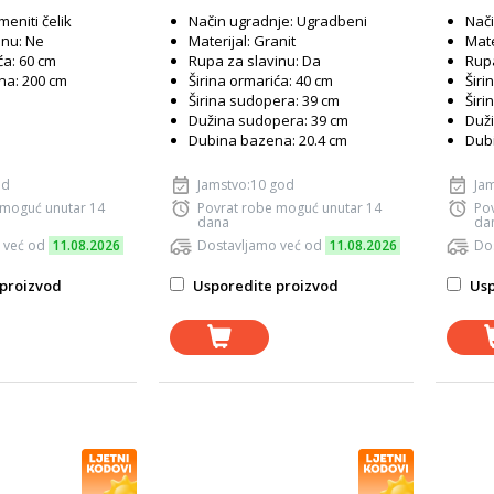
meniti čelik
Način ugradnje: Ugradbeni
Nači
inu: Ne
Materijal: Granit
Mate
ća: 60 cm
Rupa za slavinu: Da
Rupa
na: 200 cm
Širina ormarića: 40 cm
Širi
Širina sudopera: 39 cm
Širi
Dužina sudopera: 39 cm
Duži
Dubina bazena: 20.4 cm
Dub
od
Jamstvo:10 god
Ja
 moguć unutar 14
Povrat robe moguć unutar 14
Po
dana
da
 već od
11.08.2026
Dostavljamo već od
11.08.2026
Do
proizvod
Usporedite proizvod
Usp