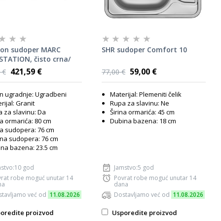
on sudoper MARC
SHR sudoper Comfort 10
TATION, čisto crna/
s daljinskim
421,59 €
59,00 €
 €
77,00 €
ljanjem
n ugradnje: Ugradbeni
Materijal: Plemeniti čelik
rijal: Granit
Rupa za slavinu: Ne
 za slavinu: Da
Širina ormarića: 45 cm
na ormarića: 80 cm
Dubina bazena: 18 cm
na sudopera: 76 cm
na sudopera: 76 cm
na bazena: 23.5 cm
stvo:10 god
Jamstvo:5 god
rat robe moguć unutar 14
Povrat robe moguć unutar 14
na
dana
tavljamo već od
11.08.2026
Dostavljamo već od
11.08.2026
oredite proizvod
Usporedite proizvod