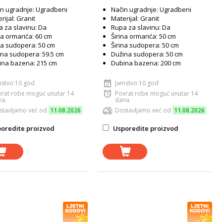
n ugradnje: Ugradbeni
Način ugradnje: Ugradbeni
rijal: Granit
Materijal: Granit
 za slavinu: Da
Rupa za slavinu: Da
na ormarića: 60 cm
Širina ormarića: 50 cm
na sudopera: 50 cm
Širina sudopera: 50 cm
na sudopera: 59.5 cm
Dužina sudopera: 50 cm
ina bazena: 215 cm
Dubina bazena: 200 cm
mstvo:10 god
Jamstvo:10 god
vrat robe moguć unutar 14
Povrat robe moguć unutar 14
na
dana
stavljamo već od
11.08.2026
Dostavljamo već od
11.08.2026
oredite proizvod
Usporedite proizvod