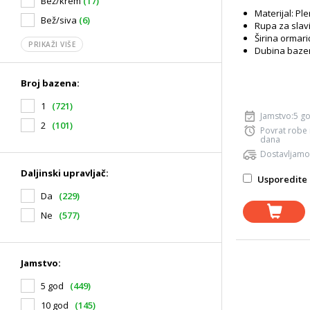
Bež/krem
(17)
Materijal: Ple
Bež/siva
(6)
Rupa za slav
Širina ormari
PRIKAŽI VIŠE
Dubina baze
Broj bazena:
1
(721)
Jamstvo:5 g
2
(101)
Povrat robe
dana
Dostavljamo
Daljinski upravljač:
Usporedite 
Da
(229)
Ne
(577)
Jamstvo:
5 god
(449)
10 god
(145)