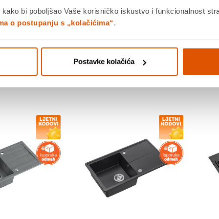
 moguć unutar 14
Povrat robe moguć unutar 14
Po
 kako bi poboljšao Vaše korisničko iskustvo i funkcionalnost str
dana
da
ima o postupanju s „kolačićima“
.
 već od
11.08.2026
Dostavljamo već od
11.08.2026
Do
proizvod
Usporedite proizvod
Usp
Postavke kolačića