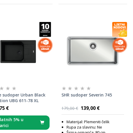
e sudoper Urban Black
SHR sudoper Severin 745
tion UBG 611-78 XL
75 €
139,00 €
179,00 €
atnih 5% u
Materijal: Plemeniti čelik
arici
Rupa za slavinu: Ne
Širina ormarića: 80 cm