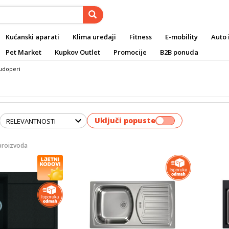
Kućanski aparati
Klima uređaji
Fitness
E-mobility
Auto 
Pet Market
Kupkov Outlet
Promocije
B2B ponuda
udoperi
Uključi popuste
proizvoda