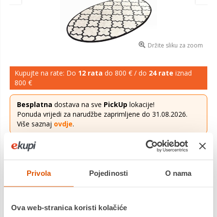
Držite sliku za zoom
Kupujte na rate: Do
12 rata
do 800 € / do
24 rate
iznad
800 €
Besplatna
dostava na sve
PickUp
lokacije!
Ponuda vrijedi za narudžbe zaprimljene do 31.08.2026.
Više saznaj
ovdje
.
24,36 €
Cijena
Kupaonski set tepiha KUPA 2 komada Kupaonski tepisi izrađen
Privola
Pojedinosti
O nama
od velveta, antialergijski sa protukliznom podlogom 700 gr.
Perivo u perilici na 30 stupnjeva. D...
Saznaj više
Ova web-stranica koristi kolačiće
Platite gotovinom pri preuzimanju, Internet bankarstvom, karticama