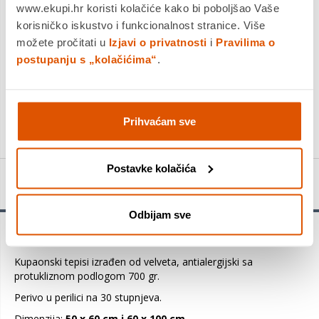
jednokratno i na rate
www.ekupi.hr koristi kolačiće kako bi poboljšao Vaše
Povrat robe moguć unutar 14 dana
korisničko iskustvo i funkcionalnost stranice. Više
možete pročitati u
Izjavi o privatnosti
i
Pravilima o
PROIZVOD JE NEDOSTUPAN
postupanju s „kolačićima“
.
KUPITE ODMAH
Usporedite proizvod
Prihvaćam sve
Postavke kolačića
Detalji proizvoda
Odbijam sve
Kupaonski set tepiha KUPA 2 komada
Kupaonski tepisi izrađen od velveta, antialergijski sa
protukliznom podlogom 700 gr.
Perivo u perilici na 30 stupnjeva.
Dimenzija:
50 x 60 cm i 60 x 100 cm