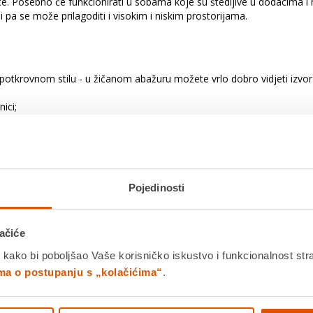
ce. Posebno će funkcionirati u sobama koje su štedljive u dodacima i 
ni pa se može prilagoditi i visokim i niskim prostorijama.
tkrovnom stilu - u žičanom abažuru možete vrlo dobro vidjeti izvor s
ici;
t će luksuz i profinjenu eleganciju u svaki dom;
ena, emitirana svjetlost daje prekrasnu igru ​​svjetla i sjene;
mjer abažura je 36 cm.
Pojedinosti
ačiće
 kako bi poboljšao Vaše korisničko iskustvo i funkcionalnost str
ima o postupanju s „kolačićima“
.
ća soba