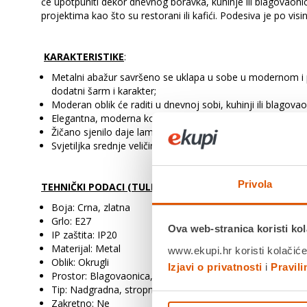
će upotpuniti dekor dnevnog boravka, kuhinje ili blagovaoni
projektima kao što su restorani ili kafići. Podesiva je po visi
KARAKTERISTIKE
:
Metalni abažur savršeno se uklapa u sobe u modernom i po
dodatni šarm i karakter;
Moderan oblik će raditi u dnevnoj sobi, kuhinji ili blagovaon
Elegantna, moderna kombinacija crnog i toplog zlata unije
Žičano sjenilo daje lampi šarm i eleganciju, a kada je uključ
Svjetiljka srednje veličine s jednim izvorom svjetla - pro
Privola
TEHNIČKI PODACI (TULIP 3413)
:
Boja: Crna, zlatna
Grlo: E27
Ova web-stranica koristi kol
IP zaštita: IP20
Materijal: Metal
www.ekupi.hr koristi kolačiće
Oblik: Okrugli
Izjavi o privatnosti
i
Pravil
Prostor: Blagovaonica, dnevni boravak, kuća, stan,spava
Tip: Nadgradna, stropna, viseća
Zakretno: Ne