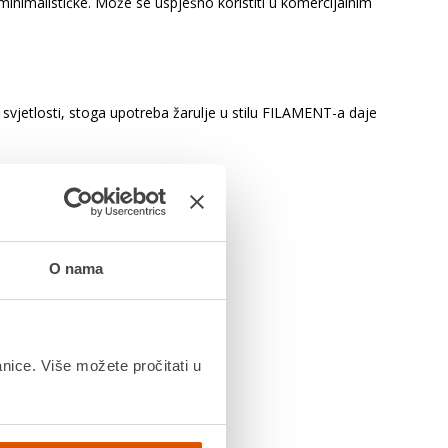
minimalističke. Može se uspješno koristiti u komercijalnim
vjetlosti, stoga upotreba žarulje u stilu FILAMENT-a daje
O nama
anice. Više možete pročitati u