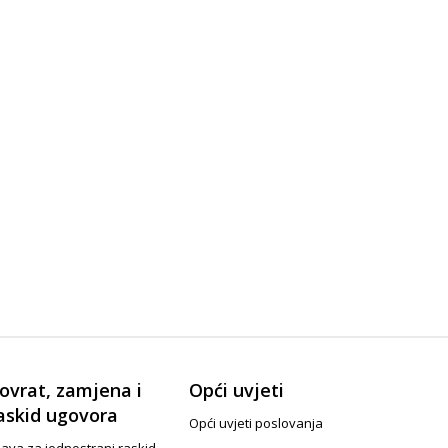
ovrat, zamjena i
Opći uvjeti
askid ugovora
Opći uvjeti poslovanja
java za jednostrani raskid