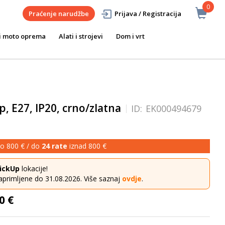
0
Praćenje narudžbe
Prijava / Registracija
i moto oprema
Alati i strojevi
Dom i vrt
ip, E27, IP20, crno/zlatna
ID:
EK000494679
o 800 € / do
24 rate
iznad 800 €
ickUp
lokacije!
aprimljene do 31.08.2026. Više saznaj
ovdje
.
0 €