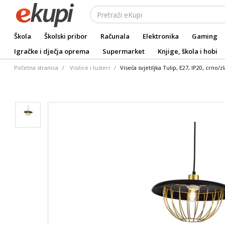
Škola
Školski pribor
Računala
Elektronika
Gaming
Igračke i dječja oprema
Supermarket
Knjige, škola i hobi
Početna stranica
Visilice i lusteri
Viseća svjetiljka Tulip, E27, IP20, crno/z