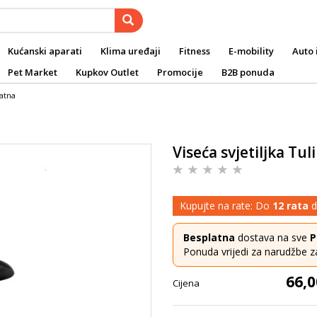
Kućanski aparati
Klima uređaji
Fitness
E-mobility
Auto 
Pet Market
Kupkov Outlet
Promocije
B2B ponuda
latna
Viseća svjetiljka Tul
Kupujte na rate: Do
12 rata
d
Besplatna
dostava na sve
P
Ponuda vrijedi za narudžbe z
66,0
Cijena