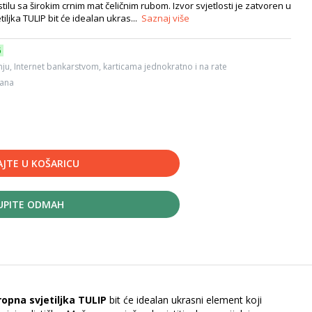
u sa širokim crnim mat čeličnim rubom. Izvor svjetlosti je zatvoren u
iljka TULIP bit će idealan ukras...
Saznaj više
6
ju, Internet bankarstvom, karticama jednokratno i na rate
dana
JTE U KOŠARICU
UPITE ODMAH
ropna svjetiljka TULIP
bit će idealan ukrasni element koji