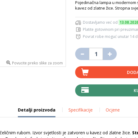
Pojedinačna lampa u modernom stil
kavez od zlatne žice. Stropna svjet
Dostavljamo već od
13.08.202
Platite gotovinom pri preuziman
Povrat robe moguć unutar 14 
Povucite preko slike za zoom
DODA
K
Detalji proizvoda
Specifikacije
Ocjene
ličnim rubom. Izvor svjetlosti je zatvoren u kavez od zlatne žice.
St