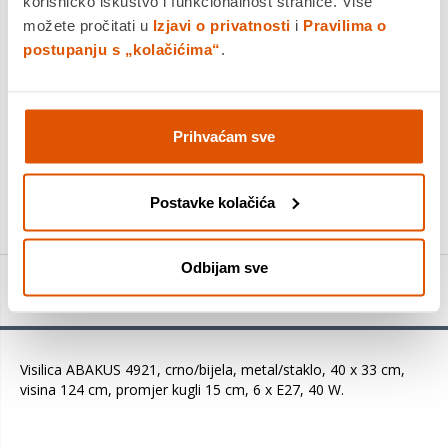
korisničko iskustvo i funkcionalnost stranice. Više
jednokratno i na rate
možete pročitati u
Izjavi o privatnosti
i
Pravilima o
Povrat robe moguć unutar 14 dana
postupanju s „kolačićima“
.
Prihvaćam sve
DODAJTE U KOŠARICU
KUPITE ODMAH
Postavke kolačića
Odbijam sve
Detalji proizvoda
Visilica ABAKUS 4921, crno/bijela, metal/staklo, 40 x 33 cm,
visina 124 cm, promjer kugli 15 cm, 6 x E27, 40 W.