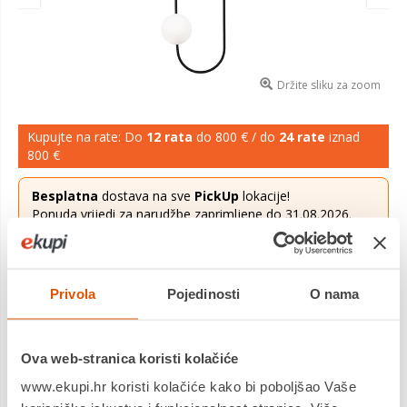
Držite sliku za zoom
Kupujte na rate: Do
12 rata
do 800 € / do
24 rate
iznad
800 €
Besplatna
dostava na sve
PickUp
lokacije!
Ponuda vrijedi za narudžbe zaprimljene do 31.08.2026.
Više saznaj
ovdje
.
465,53 €
Cijena
Privola
Pojedinosti
O nama
Visilica ABAKUS 4921, crno/bijela, metal/staklo, 40 x 33 cm,
visina 124 cm, promjer kugli 15 cm, 6 x E27, 40 W.
Saznaj više
Ova web-stranica koristi kolačiće
Dostavljamo već od
09.09.2026
www.ekupi.hr koristi kolačiće kako bi poboljšao Vaše
Platite gotovinom pri preuzimanju, Internet bankarstvom, karticama