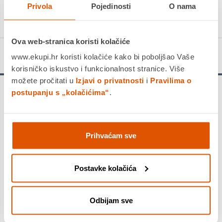
Privola
Pojedinosti
O nama
KUPITE ODMAH
Ova web-stranica koristi kolačiće
Detalji proizvoda
www.ekupi.hr koristi kolačiće kako bi poboljšao Vaše
korisničko iskustvo i funkcionalnost stranice. Više
možete pročitati u
Izjavi o privatnosti
i
Pravilima o
postupanju s „kolačićima“
.
Bellamy Pinette ormar
– dvoja vrata, visok, prostran ormar
podijeljen u dva dijela. Jedna strana pruža prostor za odjeću, a
druga se sastoji od polica. Visina pojedinih polica se može
namještati. Ormar je upotpunjen sa ladicom, koja je poseban
odvojeni dio ispod ormara.
Prihvaćam sve
Karakteristike
:
Postavke kolačića
velika i prostrana ladica
na desnoj strani se nalazi 5 polica, uključujući 3 s podesivom
visinom
Odbijam sve
lijeva strana ima 2 prečke za vješanje odjeće, ispod jedne
prečke se nalazi polica s podesivom visinom