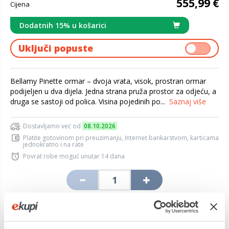
555,99 €
Cijena
Dodatnih 15% u košarici
Uključi popuste
Bellamy Pinette ormar – dvoja vrata, visok, prostran ormar
podijeljen u dva dijela. Jedna strana pruža prostor za odjeću, a
druga se sastoji od polica. Visina pojedinih po...
Saznaj više
Dostavljamo već od
08.10.2026
Platite gotovinom pri preuzimanju, Internet bankarstvom, karticama
jednokratno i na rate
Povrat robe moguć unutar 14 dana
DODAJTE U KOŠARICU