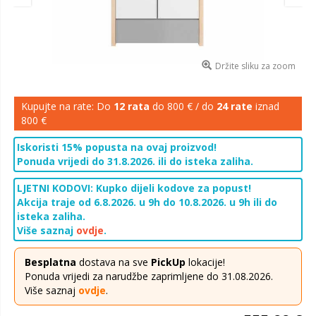
Držite sliku za zoom
Kupujte na rate: Do
12 rata
do 800 € / do
24 rate
iznad
800 €
Iskoristi 15% popusta na ovaj proizvod!
Ponuda vrijedi do 31.8.2026. ili do isteka zaliha.
LJETNI KODOVI: Kupko dijeli kodove za popust!
Akcija traje od 6.8.2026. u 9h do 10.8.2026. u 9h ili do
isteka zaliha.
Više saznaj
ovdje
.
Besplatna
dostava na sve
PickUp
lokacije!
Ponuda vrijedi za narudžbe zaprimljene do 31.08.2026.
Više saznaj
ovdje
.