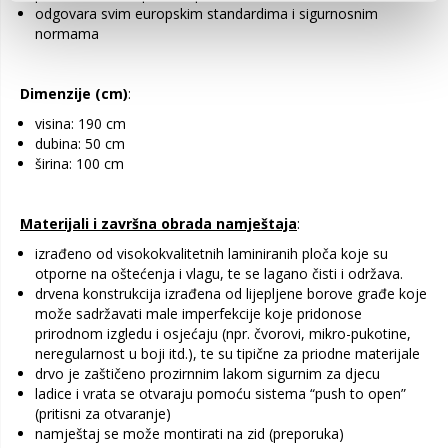
odgovara svim europskim standardima i sigurnosnim
normama
Dimenzije (cm)
:
visina: 190 cm
dubina: 50 cm
širina: 100 cm
Materijali i završna obrada namještaja
:
izrađeno od visokokvalitetnih laminiranih ploča koje su
otporne na oštećenja i vlagu, te se lagano čisti i održava.
drvena konstrukcija izrađena od lijepljene borove građe koje
može sadržavati male imperfekcije koje pridonose
prirodnom izgledu i osjećaju (npr. čvorovi, mikro-pukotine,
neregularnost u boji itd.), te su tipične za priodne materijale
drvo je zaštičeno prozirnnim lakom sigurnim za djecu
ladice i vrata se otvaraju pomoću sistema “push to open”
(pritisni za otvaranje)
namještaj se može montirati na zid (preporuka)