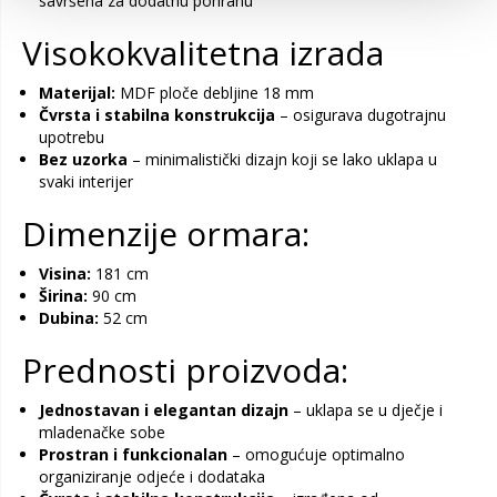
savršena za dodatnu pohranu
Visokokvalitetna izrada
Materijal:
MDF ploče debljine 18 mm
Čvrsta i stabilna konstrukcija
– osigurava dugotrajnu
upotrebu
Bez uzorka
– minimalistički dizajn koji se lako uklapa u
svaki interijer
Dimenzije ormara:
Visina:
181 cm
Širina:
90 cm
Dubina:
52 cm
Prednosti proizvoda:
Jednostavan i elegantan dizajn
– uklapa se u dječje i
mladenačke sobe
Prostran i funkcionalan
– omogućuje optimalno
organiziranje odjeće i dodataka