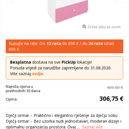
Držite sliku za zoom
Kupujte na rate: Do
12 rata
do 800 € / do
24 rate
iznad
800 €
Besplatna
dostava na sve
PickUp
lokacije!
Ponuda vrijedi za narudžbe zaprimljene do 31.08.2026.
Više saznaj
ovdje
.
Najniža cijena u
409,00 €
prethodnih 30 dana
306,75 €
Cijena
Dječji ormar – Praktično i elegantno rješenje za dječju sobu
Dječji ormar – Bez uzorka nudi jednostavan, moderan dizajn i
optimalnu organizaciju prostora. Ovaj ...
Saznaj više