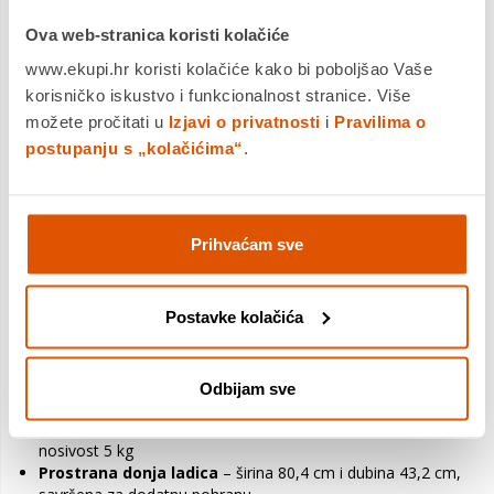
Dječji ormar – Praktično
Ova web-stranica koristi kolačiće
i elegantno rješenje za
www.ekupi.hr koristi kolačiće kako bi poboljšao Vaše
dječju sobu
korisničko iskustvo i funkcionalnost stranice. Više
možete pročitati u
Izjavi o privatnosti
i
Pravilima o
Dječji ormar – Bez uzorka
nudi jednostavan, moderan dizajn
postupanju s „kolačićima“
.
i optimalnu organizaciju prostora. Ovaj
dvokrilni ormar
savršen je za spremanje dječje odjeće i dodataka,
kombinirajući
šipku za vješanje
i
praktične police
za
maksimalnu funkcionalnost.
Prihvaćam sve
Organizirani prostor za
odjeću i dodatke
Postavke kolačića
Dvokrilni dizajn
– omogućuje lak pristup svim stvarima
Jedna polovica s šipkom za vješanje
– idealna za jakne,
Odbijam sve
haljine i košulje
Druga polovica s 4 police
– širina 40,2 cm, maksimalna
nosivost 5 kg
Prostrana donja ladica
– širina 80,4 cm i dubina 43,2 cm,