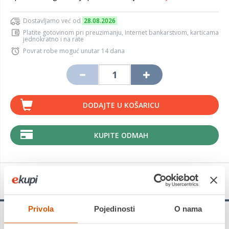
Dostavljamo već od
28.08.2026
Platite gotovinom pri preuzimanju, Internet bankarstvom, karticama
jednokratno i na rate
Povrat robe moguć unutar 14 dana
DODAJTE U KOŠARICU
KUPITE ODMAH
Detalji proizvoda
Privola
Pojedinosti
O nama