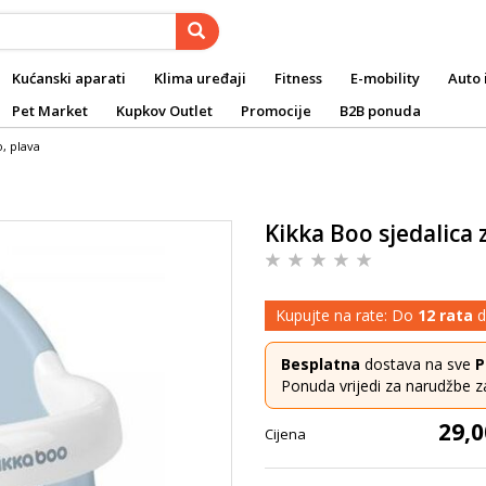
Kućanski aparati
Klima uređaji
Fitness
E-mobility
Auto 
Pet Market
Kupkov Outlet
Promocije
B2B ponuda
, plava
Kikka Boo sjedalica
Kupujte na rate: Do
12 rata
d
Besplatna
dostava na sve
P
Ponuda vrijedi za narudžbe z
29,0
Cijena