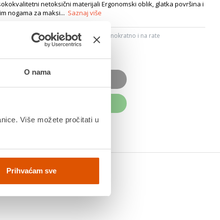
kokvalitetni netoksični materijali Ergonomski oblik, glatka površina i
kim nogama za maksi...
Saznaj više
ju, Internet bankarstvom, karticama jednokratno i na rate
dana
O nama
OD JE NEDOSTUPAN
UPITE ODMAH
anice. Više možete pročitati u
Prihvaćam sve