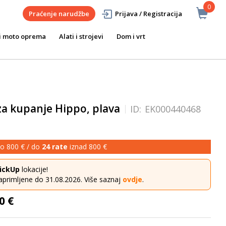
0
Praćenje narudžbe
Prijava / Registracija
i moto oprema
Alati i strojevi
Dom i vrt
 za kupanje Hippo, plava
ID:
EK000440468
o 800 € / do
24 rate
iznad 800 €
ickUp
lokacije!
aprimljene do 31.08.2026. Više saznaj
ovdje
.
0 €