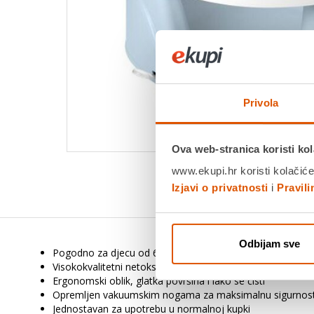
Privola
Ova web-stranica koristi kol
www.ekupi.hr koristi kolačiće
Izjavi o privatnosti
i
Pravil
Odbijam sve
Pogodno za djecu od 6 do 12m
Visokokvalitetni netoksični materijali
Ergonomski oblik, glatka površina i lako se čisti
Opremljen vakuumskim nogama za maksimalnu sigurnos
Jednostavan za upotrebu u normalnoj kupki