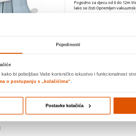
Pogodno za djecu od 6 do 12m Viso
lako se čisti Opremljen vakuums
Platite gotovinom pri preuziman
Povrat robe moguć unutar 14 
Pojedinosti
PROIZV
Povucite preko slike za zoom
K
ačiće
 kako bi poboljšao Vaše korisničko iskustvo i funkcionalnost str
ima o postupanju s „kolačićima“
.
Detalji proizvoda
Specifikacije
Ocjene
Postavke kolačića
t