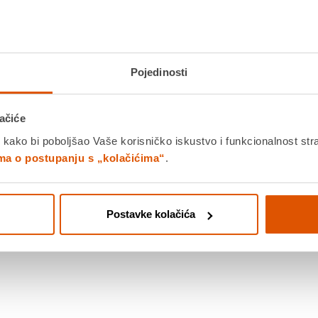
Dostavljamo već od
20.08.202
Platite gotovinom pri preuziman
Povrat robe moguć unutar 14 
Pojedinosti
ačiće
 kako bi poboljšao Vaše korisničko iskustvo i funkcionalnost str
DODA
Povucite preko slike za zoom
ima o postupanju s „kolačićima“
.
K
Postavke kolačića
Detalji proizvoda
Specifikacije
Ocjene