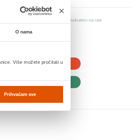
6
ju, Internet bankarstvom, karticama jednokratno i na rate
dana
O nama
anice. Više možete pročitati u
JTE U KOŠARICU
UPITE ODMAH
Prihvaćam sve