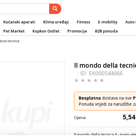
Kućanski aparati
Klima uređaji
Fitness
E-mobility
Auto 
Pet Market
Kupkov Outlet
Promocije
B2B ponuda
ltura tecnica
Il mondo della tecni
ID:
EK000544066
Besplatna
dostava na sve
P
Ponuda vrijedi za narudžbe z
5,54
Cijena
Il mondo della tecnica 6 - manuale