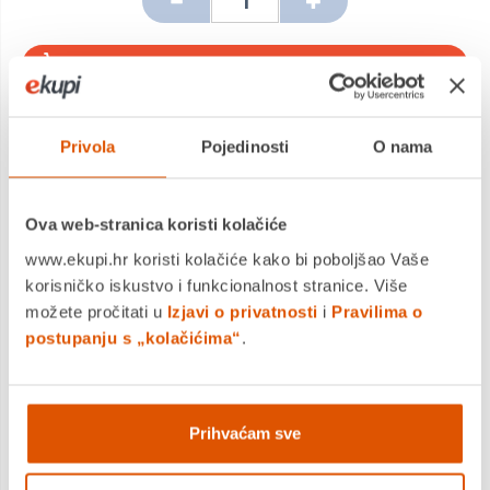
DODAJTE U KOŠARICU
KUPITE ODMAH
Privola
Pojedinosti
O nama
Ova web-stranica koristi kolačiće
MOGLO BI VAS ZANIMATI I OVO
www.ekupi.hr koristi kolačiće kako bi poboljšao Vaše
korisničko iskustvo i funkcionalnost stranice. Više
možete pročitati u
Izjavi o privatnosti
i
Pravilima o
postupanju s „kolačićima“
.
Prihvaćam sve
Ljepilo u stiku, 8 g, OPTIMA, 1 kom