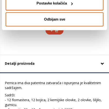
Postavke kolačića
0,79 €
0,45 €
Odbijam sve
+
Detalji proizvoda
Pernica ima dva patentna zatvarača i ispunjena je kvalitetnim
sadržajem.
Sadrži:
- 12 flomastera, 12 bojica, 2 kemijske olovke, 2 olovke, šiljilo,
gumicu.