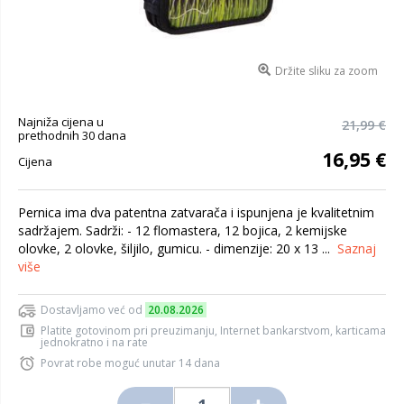
Držite sliku za zoom
Najniža cijena u
21,99 €
prethodnih 30 dana
16,95 €
Cijena
Pernica ima dva patentna zatvarača i ispunjena je kvalitetnim
sadržajem. Sadrži: - 12 flomastera, 12 bojica, 2 kemijske
olovke, 2 olovke, šiljilo, gumicu. - dimenzije: 20 x 13 ...
Saznaj
više
Dostavljamo već od
20.08.2026
Platite gotovinom pri preuzimanju, Internet bankarstvom, karticama
jednokratno i na rate
Povrat robe moguć unutar 14 dana