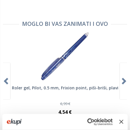
MOGLO BI VAS ZANIMATI I OVO
Roler gel, Pilot, 0.5 mm, Frixion point, piši-briši, plavi
6,99 €
4,54 €
+