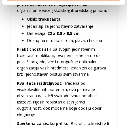
privlačna, nudeći vam najbolji način za
organiziranje vašeg školskog ili uredskog pribora.
Oblik:
trokutasta
Jedan zip za jednostavno zatvaranje
Dimenzija:
22 x 8,8 x 8,5 cm
Dostupna u tri boje:
roza
,
plava
, i
tirkizna
Praktičnost i stil
: Sa svojim jedinstvenim
trokutastim oblikom, ova pernica ne samo da
privlači poglede, već i omogućuje optimalnu
organizaciju vaših predmeta. Jedan zip osigurava
brz i jednostavan pristup svim stvarima.
Kvaliteta i izdržljivost
: Izrađena od
visokokvalitetnih materijala, ova pernica je
dizajnirana da izdrži svakodnevnu uporabu i
izazove. Njezin robustan dizajn jamči
dugotrajnost, dok moderne boje dodaju dodir
elegancije.
Savršena za svaku priliku
: Bez obzira koristite li