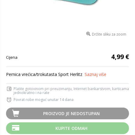
Držite sliku za zoom
4,99 €
Cijena
Pernica vrećica/trokutasta Sport Herlitz
Saznaj više
Platite gotovinom pri preuzimanju, Internet bankarstvom, karticama
jednokratno i na rate
Povrat robe moguć unutar 14 dana
PROIZVOD JE NEDOSTUPAN
KUPITE ODMAH