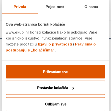
Privola
Pojedinosti
O nama
Ova web-stranica koristi kolačiće
Detalji proizvoda
www.ekupi.hr koristi kolačiće kako bi poboljšao Vaše
korisničko iskustvo i funkcionalnost stranice. Više
možete pročitati u
Izjavi o privatnosti
i
Pravilima o
postupanju s „kolačićima“
.
Pernica vrećica
Prihvaćam sve
trokutasta Sport
Herlitz
Postavke kolačića
Otkrijte savršen spoj stila i funkcionalnosti s
Pernicom vrećicom trokutastom Sport Herlitz
. Ova
Odbijam sve
pernica nije samo praktična, već i estetski