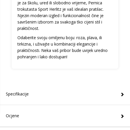
je za školu, ured ili slobodno vrijeme,
Pernica
trokutasta Sport Herlitz
je vaš idealan pratilac.
Njezin moderan izgled i funkcionalnost čine je
savršenim izborom za svakoga tko cijeni stil i
praktičnost.
Odaberite svoju omiljenu boju:
roza
,
plava
, ili
tirkizna
, i uživajte u kombinaciji elegancije i
praktičnosti. Neka vaš pribor bude uvijek uredno
pohranjen i lako dostupan!
Specifikacije
Ocjene