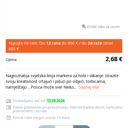
Držite sliku za zoom
Kupujte na rate: Do
12 rata
do 800 € / do
24 rate
iznad
800 €
2,68 €
Cijena
Najpoznatija svjetska linija markera za hobi i slikanje. Izrazite
svoju kreativnost crtajući i pišući po odjeći, torbicama,
namještaju …Posca može sve! Ne&s...
Saznaj više
Dostavljamo već od
13.08.2026
Platite gotovinom pri preuzimanju, Internet bankarstvom, karticama
jednokratno i na rate
Povrat robe moguć unutar 14 dana