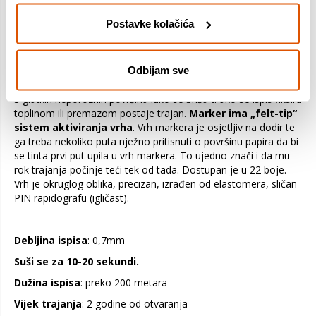
miješati te tako dobijate bezbroj nijansi. Boje su kvalitetne,
žive i trajne a ispis ne probija kroz papir te su stoga ovi markeri
Postavke kolačića
uspješni i omiljeni za crtanje postera, zidnih reklama, mapa i
grafova. Pišu po svim površinama: papir, metal, drvo, plastika,
glina, keramika, porculan, vinil, staklo, tekstil,...
Odbijam sve
S glatkih neporoznih površina lako se brišu a ako se ispis fiksira
toplinom ili premazom postaje trajan.
Marker ima „felt-tip“
sistem aktiviranja vrha
. Vrh markera je osjetljiv na dodir te
ga treba nekoliko puta nježno pritisnuti o površinu papira da bi
se tinta prvi put upila u vrh markera. To ujedno znači i da mu
rok trajanja počinje teći tek od tada. Dostupan je u 22 boje.
Vrh je okruglog oblika, precizan, izrađen od elastomera, sličan
PIN rapidografu (igličast).
Debljina ispisa
: 0,7mm
Suši se za 10-20 sekundi.
Dužina ispisa
: preko 200 metara
Vijek trajanja
: 2 godine od otvaranja