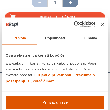
DODAJTE U KOŠARICU
KUPITE ODMAH
Privola
Pojedinosti
O nama
Usporedite proizvod
Ova web-stranica koristi kolačiće
www.ekupi.hr koristi kolačiće kako bi poboljšao Vaše
Detalji proizvoda
korisničko iskustvo i funkcionalnost stranice. Više
možete pročitati u
Izjavi o privatnosti
i
Pravilima o
postupanju s „kolačićima“
.
Najpoznatija svjetska linija markera za hobi i slikanje. Izrazite
svoju kreativnost crtajući i pišući po odjeći, torbicama,
namještaju …
Posca može sve!
Neškodljiva pigmentna tinta
bazi vode slična akrilu sadrži bijeli opak zbog kojeg svaka
Prihvaćam sve
slijedeća boja potpuno prekriva prethodnu kompaktnim i
sjajnim ispisom. Različite boje Posca markera mogu se