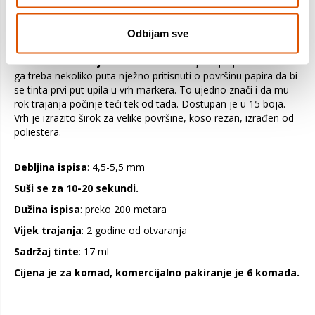
S glatkih neporoznih površina lako se brišu a ako se ispis fiksira
Odbijam sve
toplinom ili premazom postaje trajan.
Marker ima „felt-tip“
sistem aktiviranja vrha
. Vrh markera je osjetljiv na dodir te
ga treba nekoliko puta nježno pritisnuti o površinu papira da bi
se tinta prvi put upila u vrh markera. To ujedno znači i da mu
rok trajanja počinje teći tek od tada. Dostupan je u 15 boja.
Vrh je izrazito širok za velike površine, koso rezan, izrađen od
poliestera.
Debljina ispisa
: 4,5-5,5 mm
Suši se za 10-20 sekundi.
Dužina ispisa
: preko 200 metara
Vijek trajanja
: 2 godine od otvaranja
Sadržaj tinte
: 17 ml
Cijena je za komad, komercijalno pakiranje je 6 komada.