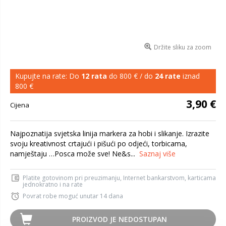
Držite sliku za zoom
Kupujte na rate: Do
12 rata
do 800 € / do
24 rate
iznad
800 €
3,90 €
Cijena
Najpoznatija svjetska linija markera za hobi i slikanje. Izrazite
svoju kreativnost crtajući i pišući po odjeći, torbicama,
namještaju …Posca može sve! Ne&s...
Saznaj više
Platite gotovinom pri preuzimanju, Internet bankarstvom, karticama
jednokratno i na rate
Povrat robe moguć unutar 14 dana
PROIZVOD JE NEDOSTUPAN