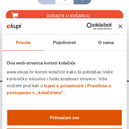
DODAJTE U KOŠARICU
KUPITE ODMAH
Usporedite proizvod
Privola
Pojedinosti
O nama
Ova web-stranica koristi kolačiće
Detalji proizvoda
www.ekupi.hr koristi kolačiće kako bi poboljšao Vaše
korisničko iskustvo i funkcionalnost stranice. Više
možete pročitati u
Izjavi o privatnosti
i
Pravilima o
postupanju s „kolačićima“
.
Najpoznatija svjetska linija markera za hobi i slikanje. Izrazite
svoju kreativnost crtajući i pišući po odjeći, torbicama,
namještaju …
Posca može sve
! Neškodljiva pigmentna tinta
bazi vode slična akrilu sadrži bijeli opak zbog kojeg svaka
slijedeća boja potpuno prekriva prethodnu kompaktnim i
Prihvaćam sve
sjajnim ispisom. Različite boje Posca markera mogu se
miješati te tako dobijate bezbroj nijansi. Boje su kvalitetne,