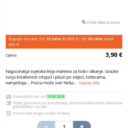
Držite sliku za zoom
Kupujte na rate: Do
12 rata
do 800 € / do
24 rate
iznad
800 €
3,90 €
Cijena
Najpoznatija svjetska linija markera za hobi i slikanje. Izrazite
svoju kreativnost crtajući i pišući po odjeći, torbicama,
namještaju …Posca može sve! Ne&s...
Saznaj više
Dostavljamo već od
13.08.2026
Platite gotovinom pri preuzimanju, Internet bankarstvom, karticama
jednokratno i na rate
Povrat robe moguć unutar 14 dana