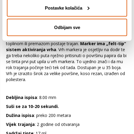
žive i trajne a ispis ne probija kroz papir te su stoga ovi markeri
Postavke kolačića
uspješni i omiljeni za crtanje postera, zidnih reklama, mapa i
grafova. Pišu po svim površinama: papir, metal, drvo, plastika,
glina, keramika, porculan, vinil, staklo, tekstil,...
Odbijam sve
S glatkih neporoznih površina lako se brišu a ako se ispis fiksira
toplinom ili premazom postaje trajan.
Marker ima „felt-tip“
sistem aktiviranja vrha
. Vrh markera je osjetljiv na dodir te
ga treba nekoliko puta nježno pritisnuti o površinu papira da bi
se tinta prvi put upila u vrh markera. To ujedno znači i da mu
rok trajanja počinje teći tek od tada. Dostupan je u 35 boja.
Vrh je izrazito širok za velike površine, koso rezan, izrađen od
poliestera.
Debljina ispisa
: 8.00 mm
Suši se za 10-20 sekundi.
Dužina ispisa
: preko 200 metara
Vijek trajanja
: 2 godine od otvaranja
Sadržaj tinte
: 17 ml