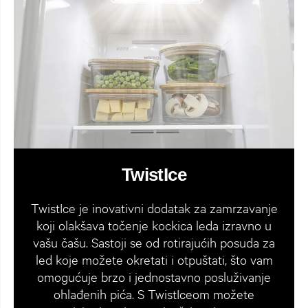
TwistIce
TwistIce je inovativni dodatak za zamrzavanje
koji olakšava točenje kockica leda izravno u
vašu čašu. Sastoji se od rotirajućih posuda za
led koje možete okretati i otpuštati, što vam
omogućuje brzo i jednostavno posluživanje
ohlađenih pića. S TwistIceom možete