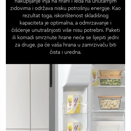
nakupljanje inja na hrani i leda na unutarnjim
zidovima i održava nisku potrošnju energije. Kao
rezultat toga, iskorištenost skladišnog
kapaciteta je optimalna, a odmrzavanje i
čišćenje unutrašnjosti više nisu potrebni. Paketi
ili komadi smrznute hrane neće se lijepiti jedni
za druge, pa će vaša hrana u zamrzivaču biti
čista i uredna.