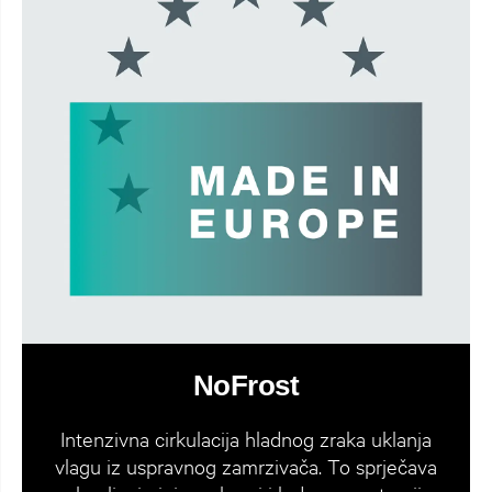
NoFrost
Intenzivna cirkulacija hladnog zraka uklanja
vlagu iz uspravnog zamrzivača. To sprječava