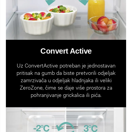
Convert Active
Uz ConvertActive potreban je jednostavan
pritisak na gumb da biste pretvorili odjeljak
zamrzivača u odjeljak hladnjaka ili veliki
ZeroZone, čime se daje više prostora za
pohranjivanje grickalica ili pića.