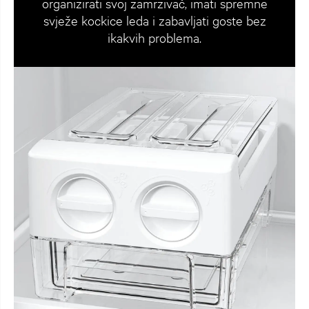
organizirati svoj zamrzivač, imati spremne
svježe kockice leda i zabavljati goste bez
ikakvih problema.