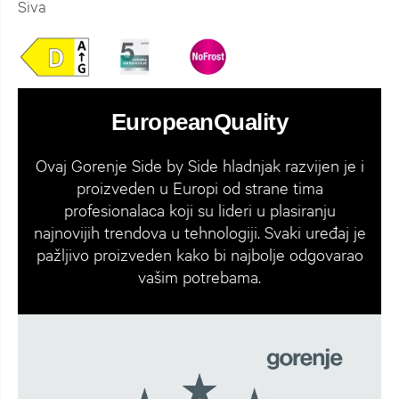
Siva
EuropeanQuality
Ovaj Gorenje Side by Side hladnjak razvijen je i
proizveden u Europi od strane tima
profesionalaca koji su lideri u plasiranju
najnovijih trendova u tehnologiji. Svaki uređaj je
pažljivo proizveden kako bi najbolje odgovarao
vašim potrebama.