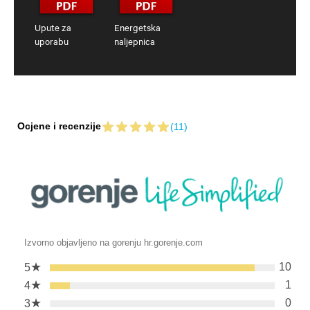
Upute za
Energetska
uporabu
naljepnica
Ocjene i recenzije
(11)
Izvorno objavljeno na gorenju hr.gorenje.com
★
10
5
★
1
4
★
0
3