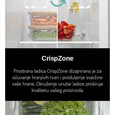
CrispZone
Prostrana ladica CrispZone dizajnirana je za
očuvanje hranjivih tvari i produljenje svježine
vaše hrane. Okruženje unutar ladice proširuje
kvalitetu vašeg proizvoda.