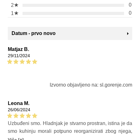
★
0
2
★
0
1
Datum - prvo novo
Matjaz B.
29/11/2024
Izvorno objavljeno na: sl.gorenje.com
Leona M.
26/06/2024
Uzbuđeni smo. Hladnjak je stvarno prostran, istina je da
smo kuhinju morali potpuno reorganizirati zbog njega,
jer je stvarno velik. Ali isplati se, konačno imamo
Više [+]