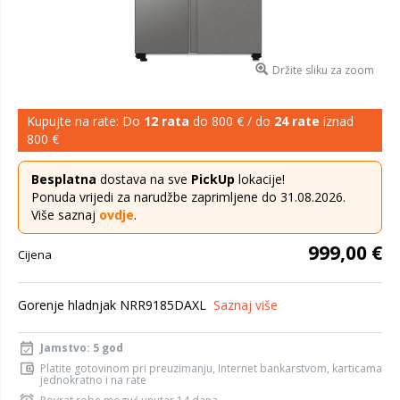
Držite sliku za zoom
Kupujte na rate: Do
12 rata
do 800 € / do
24 rate
iznad
800 €
Besplatna
dostava na sve
PickUp
lokacije!
Ponuda vrijedi za narudžbe zaprimljene do 31.08.2026.
Više saznaj
ovdje
.
999,00 €
Cijena
Gorenje hladnjak NRR9185DAXL
Saznaj više
Jamstvo: 5 god
Platite gotovinom pri preuzimanju, Internet bankarstvom, karticama
jednokratno i na rate