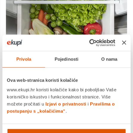
Privola
Pojedinosti
O nama
EcoMode
Ova web-stranica koristi kolačiće
U slučaju dulje odsutnosti, hladnjak se može
www.ekupi.hr koristi kolačiće kako bi poboljšao Vaše
podesiti da radi u štednom načinu jer su vrata
korisničko iskustvo i funkcionalnost stranice. Više
cijelo vrijeme zatvorena.
možete pročitati u
Izjavi o privatnosti
i
Pravilima o
postupanju s „kolačićima“
.