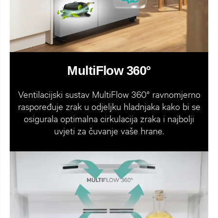
MultiFlow 360°
Ventilacijski sustav MultiFlow 360° ravnomjerno
raspoređuje zrak u odjeljku hladnjaka kako bi se
osigurala optimalna cirkulacija zraka i najbolji
uvjeti za čuvanje vaše hrane.