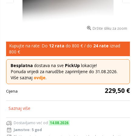
Držite sliku za zoom
Kupujte na rate: Do
12 rata
do 800 € / do
24 rate
iznad
800 €
Besplatna
dostava na sve
PickUp
lokacije!
Ponuda vrijedi za narudžbe zaprimljene do 31.08.2026.
Više saznaj
ovdje
.
229,50 €
Cijena
Saznaj više
Dostavljamo već od
14.08.2026
Jamstvo: 5 god