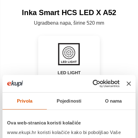
Inka Smart HCS LED X A52
Ugradbena napa, širine 520 mm
LED LIGHT
Zahvaljujući LED rasvjeti
imat ćete odlično
osvjetljenje i izvrsnu
vidljivost na području
Privola
Pojedinosti
O nama
kuhanja, uz znatnu
uštedu energije.
Ova web-stranica koristi kolačiće
www.ekupi.hr koristi kolačiće kako bi poboljšao Vaše