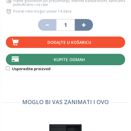
Platite gotovinom pri preuzimanju, Internet bankarstvom, karticama
jednokratno i na rate
Povrat robe moguć unutar 14 dana
DODAJTE U KOŠARICU
KUPITE ODMAH
Usporedite proizvod
MOGLO BI VAS ZANIMATI I OVO